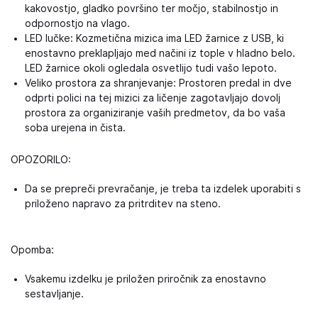
kakovostjo, gladko površino ter močjo, stabilnostjo in
odpornostjo na vlago.
LED lučke: Kozmetična mizica ima LED žarnice z USB, ki
enostavno preklapljajo med načini iz tople v hladno belo.
LED žarnice okoli ogledala osvetlijo tudi vašo lepoto.
Veliko prostora za shranjevanje: Prostoren predal in dve
odprti polici na tej mizici za ličenje zagotavljajo dovolj
prostora za organiziranje vaših predmetov, da bo vaša
soba urejena in čista.
OPOZORILO:
Da se prepreči prevračanje, je treba ta izdelek uporabiti s
priloženo napravo za pritrditev na steno.
Opomba:
Vsakemu izdelku je priložen priročnik za enostavno
sestavljanje.