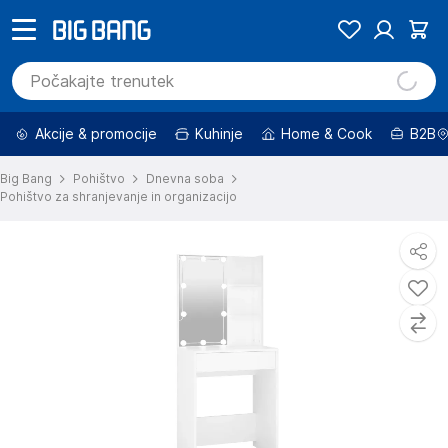
Akcije & promocije
Kuhinje
Home & Cook
B2B
Big Bang
Pohištvo
Dnevna soba
Pohištvo za shranjevanje in organizacijo