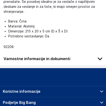
prenašate. Še posebej idealno je za veslače z napihljivimi
deskami za veslanje in za tiste, ki imajo omejen prostor za
shranjevanje.
Barva: Črna
Material: Aluminij
Dimenzije: 215 x 20 x 5 cm (D x Š x D)
Potrebno sestavljanje: Da
92208
Varnostne informacije in dokumenti
Podatki o proizvajalcu
Podatki o proizvajalcu vključujejo informacije (naziv, naslov,
državo in elektronski naslov) povezane s proizvajalcem
izdelka.
Koristne informacije
vidaXL
Mary Kingsleystraat 1, 5928 SK Venlo
Prodajna mesta
Podjetje Big Bang
The Netherlands