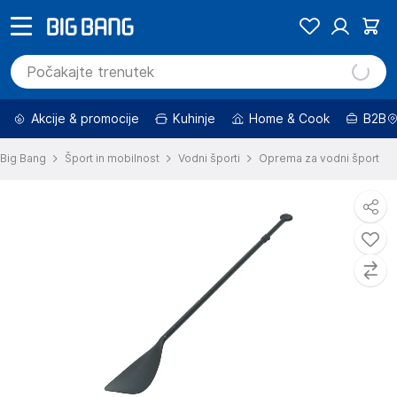
Akcije & promocije
Kuhinje
Home & Cook
B2B
Big Bang
Šport in mobilnost
Vodni športi
Oprema za vodni šport