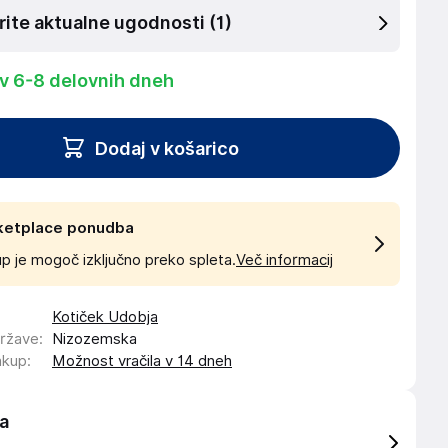
rite aktualne ugodnosti
(1)
 v 6-8 delovnih dneh
Dodaj v košarico
ketplace ponudba
p je mogoč izključno preko spleta.
Več informacij
Kotiček Udobja
države
:
Nizozemska
akup
:
Možnost vračila v 14 dneh
a