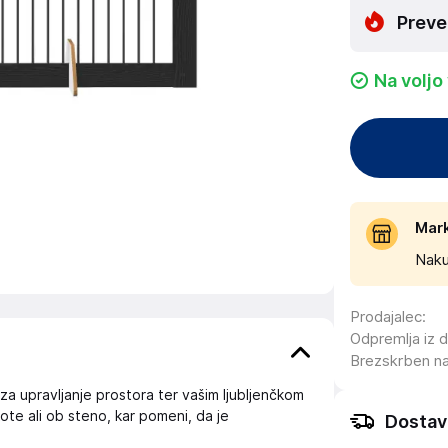
Preve
Na voljo
Mar
Naku
Prodajalec
:
Odpremlja iz 
Brezskrben n
za upravljanje prostora ter vašim ljubljenčkom
kote ali ob steno, kar pomeni, da je
Dostav