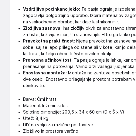
Vzdržljivo pocinkano jeklo:
Ta pasja ograja je izdelana 
zagotavlja dolgotrajno uporabo. Izbira materialov zagota
na vsakodnevno obrabo, kar daje lastnikom mir.
Zložljiva zasnova:
Ima zložljiv okvir za enostavno shranj
za tiste, ki živijo v manjših stanovanjih. Hitro ga lahko 
Pravokotna praktičnost:
Njena pravokotna zasnova maks
sobe, saj se lepo prilega ob stene ali v kote, kar jo dela
lastnike, ki želijo ohraniti čisto bivalno okolje.
Prenosna učinkovitost:
Ta pasja ograja je lahka, kar 
prenašanje na potovanja. Varno drži vašega ljubljenčka,
Enostavna montaža:
Montaža ne zahteva posebnih orodi
dve osebi. Enostavno prilagajanje prostora potrebam vaš
učinkovito.
Barva: Črni hrast
Material: Inženirski les
Splošne dimenzije: 200,5 x 34 x 60 cm (D x Š x V)
Utež: 8,4 kg
DIY na voljo za različne postavitve
Zložljivo in prostora varčno