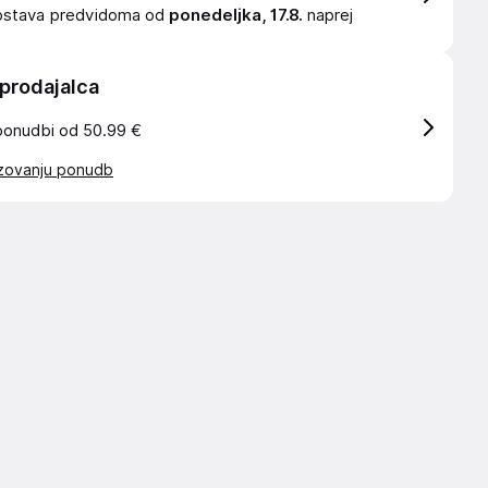
ostava
predvidoma od
ponedeljka, 17.8.
naprej
 prodajalca
ponudbi od 50.99 €
azovanju ponudb