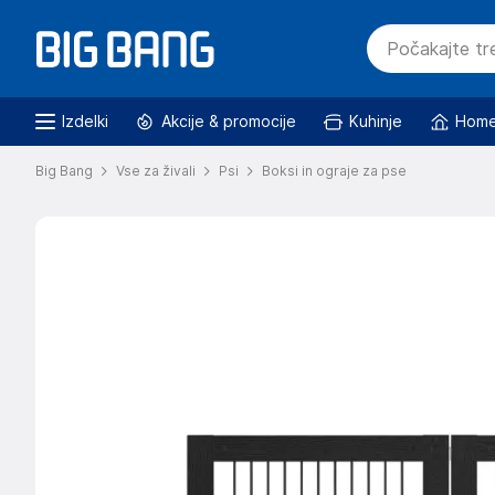
Izdelki
Akcije & promocije
Kuhinje
Home
Big Bang
Vse za živali
Psi
Boksi in ograje za pse