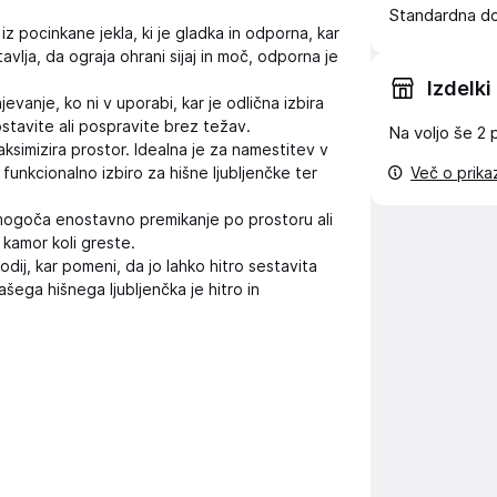
Standardna d
iz pocinkane jekla, ki je gladka in odporna, kar
vlja, da ograja ohrani sijaj in moč, odporna je
Izdelki
evanje, ko ni v uporabi, kar je odlična izbira
postavite ali pospravite brez težav.
Na voljo še
2 
imizira prostor. Idealna je za namestitev v
 funkcionalno izbiro za hišne ljubljenčke ter
Več o prik
omogoča enostavno premikanje po prostoru ali
 kamor koli greste.
j, kar pomeni, da jo lahko hitro sestavita
ega hišnega ljubljenčka je hitro in