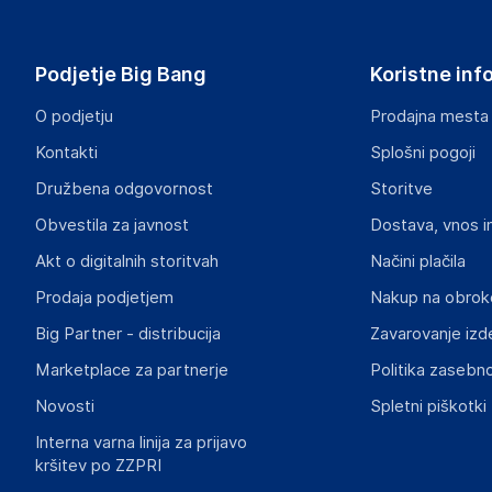
vidaXL
Mary Kingsleystraat 1, 5928 SK Venlo
The Netherlands
Podjetje Big Bang
Koristne inf
https://www.vidaxl.nl/
O podjetju
Prodajna mesta
Odgovorna oseba v EU
Kontakti
Splošni pogoji
Gospodarski subjekt s sedežem v EU, ki zagotavlja skladno
Družbena odgovornost
Storitve
vidaXL
Obvestila za javnost
Dostava, vnos i
Mary Kingsleystraat 1, 5928 SK Venlo
The Netherlands
Akt o digitalnih storitvah
Načini plačila
https://www.vidaxl.nl/
Prodaja podjetjem
Nakup na obrok
Big Partner - distribucija
Zavarovanje izd
Slike o varnosti izdelka
Slike o varnosti izdelka vsebujejo opozorila na embalaži izd
Marketplace za partnerje
Politika zasebno
informacije, povezane z določenim izdelkom.
Novosti
Spletni piškotki
Interna varna linija za prijavo
kršitev po ZZPRI