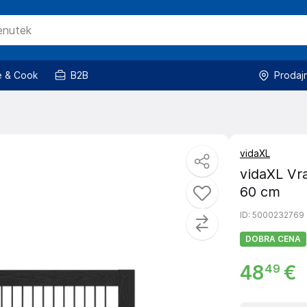
 & Cook
B2B
Prodaj
vidaXL
vidaXL Vra
60 cm
ID
: 5000232769
DOBRA CENA
48
€
49