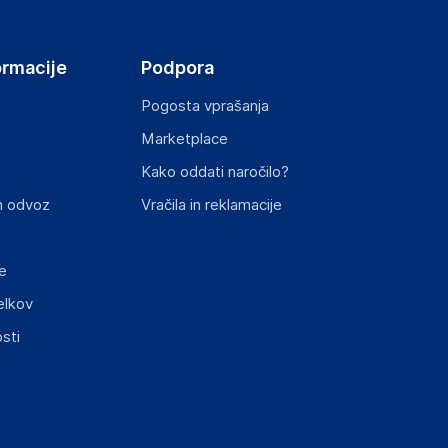
ormacije
Podpora
Pogosta vprašanja
Marketplace
st izdelka z zahtevanimi predpisi.
Kako oddati naročilo?
n odvoz
Vračila in reklamacije
e
elkov
elka in lahko vključujejo ključne varnostne
sti