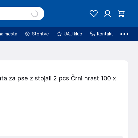
na mesta
Storitve
UAU klub
Kontakt
ta za pse z stojali 2 pcs Črni hrast 100 x