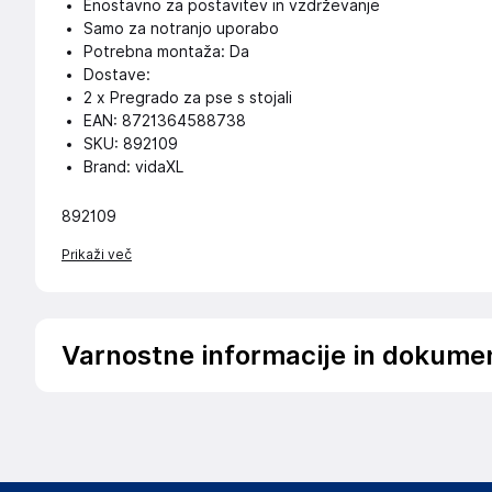
Enostavno za postavitev in vzdrževanje
Samo za notranjo uporabo
Potrebna montaža: Da
Dostave:
2 x Pregrado za pse s stojali
EAN: 8721364588738
SKU: 892109
Brand: vidaXL
892109
Prikaži več
Varnostne informacije in dokume
Podatki o proizvajalcu
Podatki o proizvajalcu vključujejo informacije (naziv, nasl
proizvajalcem izdelka.