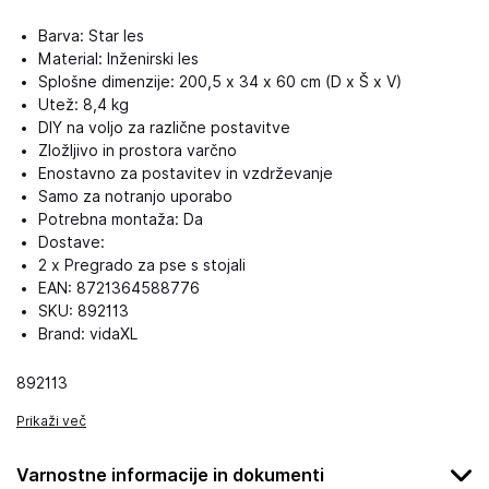
Barva: Star les
Material: Inženirski les
Splošne dimenzije: 200,5 x 34 x 60 cm (D x Š x V)
Utež: 8,4 kg
DIY na voljo za različne postavitve
Zložljivo in prostora varčno
Enostavno za postavitev in vzdrževanje
Samo za notranjo uporabo
Potrebna montaža: Da
Dostave:
2 x Pregrado za pse s stojali
EAN: 8721364588776
SKU: 892113
Brand: vidaXL
892113
Prikaži več
Varnostne informacije in dokumenti