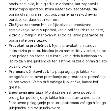
pocinkane jekla, ki je gladka in odporna, kar zagotavlja
dolgotrajno uporabo. Izbira materialov zagotavlja, da
ograja ohrani sijaj in moč, odporna je na vsakodnevno
obrabo, kar daje lastnikom mir.
Zložljiva zasnova:
Ima zložljiv okvir za enostavno
shranjevanje, ko ni v uporabi, kar je odlična izbira za tiste,
ki živijo v manjših stanovanjih. Hitro ga lahko postavite ali
pospravite brez težav.
Pravokotna praktičnost:
Njena pravokotna zasnova
maksimizira prostor. Idealna je za namestitev v sobe, saj se
lepo prilega ob stene ali v kote, kar jo dela funkcionalno
izbiro za hišne ljubljenčke ter lastnike, ki želijo ohraniti čisto
bivalno okolje.
Prenosna učinkovitost:
Ta pasja ograja je lahka, kar
omogoča enostavno premikanje po prostoru ali prenašanje
na potovanja. Varno drži vašega ljubljenčka, kamor koli
greste.
Enostavna montaža:
Montaža ne zahteva posebnih
orodij, kar pomeni, da jo lahko hitro sestavita dve osebi.
Enostavno prilagajanje prostora potrebam vašega hišnega
ljubljenčka je hitro in učinkovito.