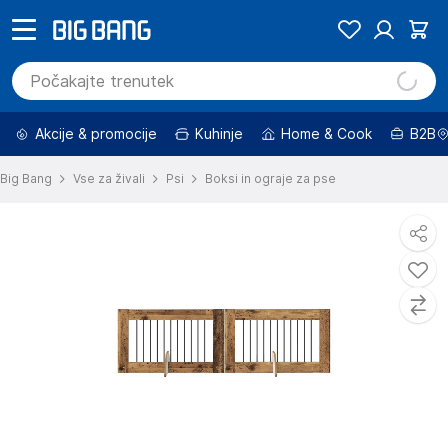
Akcije & promocije
Kuhinje
Home & Cook
B2B
Big Bang
Vse za živali
Psi
Boksi in ograje za pse