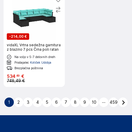
-
214,00 €
vidaXL Vrtna sedežna garnitura
z blazino 7 pcs Črna poli ratan
Na voljo v 5-7 delovnih dneh
Prodajalec
Kotiček Udobja
Brezplačna poštnina
534
€
49
748,49 €
...
1
2
3
4
5
6
7
8
9
10
459