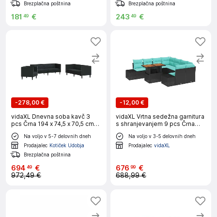
Brezplačna poštnina
Brezplačna poštnina
181
€
243
€
49
49
-
278,00 €
-
12,00 €
vidaXL Dnevna soba kavč 3
vidaXL Vrtna sedežna garnitura
pcs Črna 194 x 74,5 x 70,5 cm
s shranjevanjem 9 pcs Črna
Umjetno usnje
Poly ratan
Na voljo v 5-7 delovnih dneh
Na voljo v 3-5 delovnih dneh
Prodajalec
Kotiček Udobja
Prodajalec
vidaXL
Brezplačna poštnina
694
€
676
€
49
99
972,49 €
688,99 €