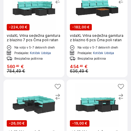
-
224,00 €
-
182,00 €
vidaXL Vrtna sedežna garnitura
vidaXL Vrtna sedežna garnitura
z blazino 7 pcs Črna poli ratan
z blazino 6 pcs Črna poli ratan
Na voljo v 5-7 delovnih dneh
Na voljo v 5-7 delovnih dneh
Prodajalec
Kotiček Udobja
Prodajalec
Kotiček Udobja
Brezplačna poštnina
Brezplačna poštnina
560
€
454
€
49
49
784,49 €
636,49 €
-
26,00 €
-
19,00 €