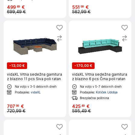
499
€
551
€
49
99
699,49 €
582,99 €
-
13,00 €
-
170,00 €
vidaXL Vrtna sedežna garnitura
vidaXL Vrtna sedežna garnitura
z blazino 11 pcs Siva poli ratan
z blazino 6 pcs Črna poli ratan
Na voljo v 3-5 delovnih dneh
Na voljo v 5-7 delovnih dneh
Prodajalec
vidaXL
Prodajalec
Kotiček Udobja
Brezplačna poštnina
707
€
425
€
99
49
720,99 €
595,49 €