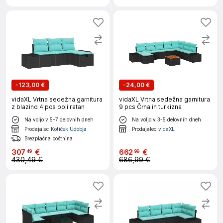
-
123,00 €
-
24,00 €
vidaXL Vrtna sedežna garnitura
vidaXL Vrtna sedežna garnitura
z blazino 4 pcs poli ratan
9 pcs Črna in turkizna
Na voljo v 5-7 delovnih dneh
Na voljo v 3-5 delovnih dneh
Prodajalec
Kotiček Udobja
Prodajalec
vidaXL
Brezplačna poštnina
307
€
662
€
49
99
430,49 €
686,99 €