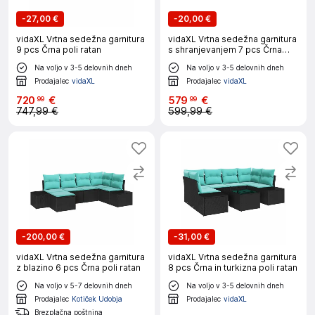
-
27,00 €
-
20,00 €
vidaXL Vrtna sedežna garnitura
vidaXL Vrtna sedežna garnitura
9 pcs Črna poli ratan
s shranjevanjem 7 pcs Črna
Poly ratan
Na voljo v 3-5 delovnih dneh
Na voljo v 3-5 delovnih dneh
Prodajalec
vidaXL
Prodajalec
vidaXL
720
€
579
€
99
99
747,99 €
599,99 €
-
200,00 €
-
31,00 €
vidaXL Vrtna sedežna garnitura
vidaXL Vrtna sedežna garnitura
z blazino 6 pcs Črna poli ratan
8 pcs Črna in turkizna poli ratan
Na voljo v 5-7 delovnih dneh
Na voljo v 3-5 delovnih dneh
Prodajalec
Kotiček Udobja
Prodajalec
vidaXL
Brezplačna poštnina