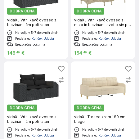
DOBRA CENA
DOBRA CENA
vidaXL Vrtni kavč dvosed z
vidaXL Vrtni kavč dvosed z
blazinami črn poli ratan
mizo in blazinami svetlo siv poli
ratan
Na voljo v 5-7 delovnih dneh
Na voljo v 5-7 delovnih dneh
Prodajalec
Kotiček Udobja
Prodajalec
Kotiček Udobja
Brezplačna poštnina
Brezplačna poštnina
148
€
154
€
49
49
DOBRA CENA
DOBRA CENA
vidaXL Vrtni kavč dvosed z
vidaXL Trosed krem 180 cm
blazinami črn poli ratan
blago
Na voljo v 5-7 delovnih dneh
Na voljo v 5-7 delovnih dneh
Prodajalec
Kotiček Udobja
Prodajalec
Kotiček Udobja