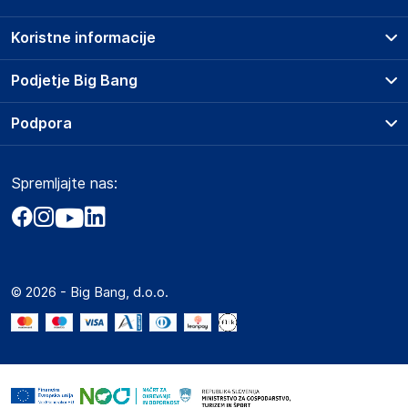
Koristne informacije
Prodajna mesta
Podjetje Big Bang
Splošni pogoji
O podjetju
Podpora
Storitve
Kontakti
Dostava, vnos in odvoz
Pogosta vprašanja
Družbena odgovornost
Načini plačila
Spremljajte nas:
Marketplace
Obvestila za javnost
Nakup na obroke
Kako oddati naročilo?
Akt o digitalnih storitvah
Zavarovanje izdelkov
Vračila in reklamacije
Prodaja podjetjem
Politika zasebnosti
Big Partner - distribucija
Spletni piškotki
© 2026 - Big Bang, d.o.o.
Marketplace za partnerje
Novosti
Interna varna linija za prijavo kršitev po ZZPRI
Zaposlitev