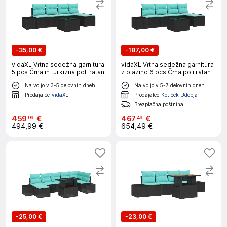
-
35,00 €
-
187,00 €
vidaXL Vrtna sedežna garnitura
vidaXL Vrtna sedežna garnitura
5 pcs Črna in turkizna poli ratan
z blazino 6 pcs Črna poli ratan
Na voljo v 3-5 delovnih dneh
Na voljo v 5-7 delovnih dneh
Prodajalec
vidaXL
Prodajalec
Kotiček Udobja
Brezplačna poštnina
459
€
467
€
99
49
494,99 €
654,49 €
-
25,00 €
-
23,00 €