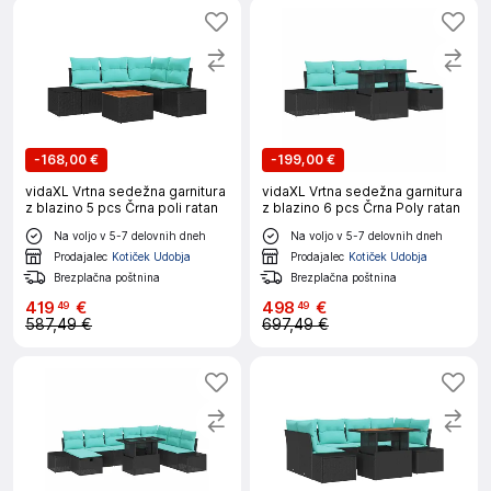
-
168,00 €
-
199,00 €
vidaXL Vrtna sedežna garnitura
vidaXL Vrtna sedežna garnitura
z blazino 5 pcs Črna poli ratan
z blazino 6 pcs Črna Poly ratan
Na voljo v 5-7 delovnih dneh
Na voljo v 5-7 delovnih dneh
Prodajalec
Kotiček Udobja
Prodajalec
Kotiček Udobja
Brezplačna poštnina
Brezplačna poštnina
419
€
498
€
49
49
587,49 €
697,49 €