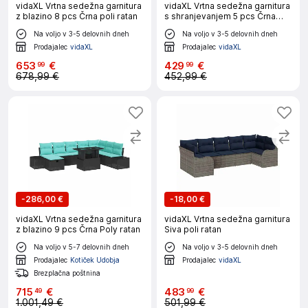
vidaXL Vrtna sedežna garnitura
vidaXL Vrtna sedežna garnitura
z blazino 8 pcs Črna poli ratan
s shranjevanjem 5 pcs Črna
Poly ratan
Na voljo v 3-5 delovnih dneh
Na voljo v 3-5 delovnih dneh
Prodajalec
vidaXL
Prodajalec
vidaXL
653
€
429
€
99
99
678,99 €
452,99 €
-
286,00 €
-
18,00 €
vidaXL Vrtna sedežna garnitura
vidaXL Vrtna sedežna garnitura
z blazino 9 pcs Črna Poly ratan
Siva poli ratan
Na voljo v 5-7 delovnih dneh
Na voljo v 3-5 delovnih dneh
Prodajalec
Kotiček Udobja
Prodajalec
vidaXL
Brezplačna poštnina
715
€
483
€
49
99
1.001,49 €
501,99 €