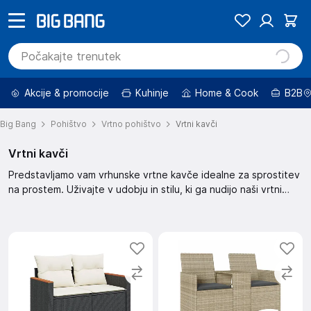
Akcije & promocije
Kuhinje
Home & Cook
B2B
Big Bang
Pohištvo
Vrtno pohištvo
Vrtni kavči
Vrtni kavči
Predstavljamo vam vrhunske vrtne kavče idealne za sprostitev
na prostem. Uživajte v udobju in stilu, ki ga nudijo naši vrtni
kavči. Izberite popoln kavč za vaš vrt in ustvarite oazo miru. Z
našimi kavči bo vaš vrt postal prostor za druženje in uživanje.