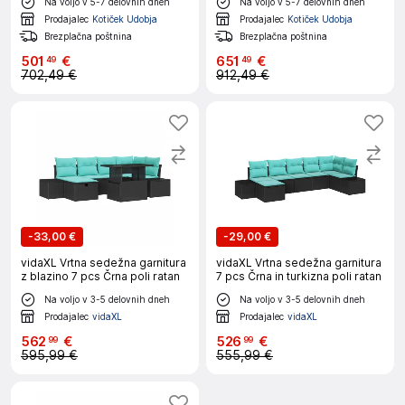
Na voljo v 5-7 delovnih dneh
Na voljo v 5-7 delovnih dneh
Prodajalec
Kotiček Udobja
Prodajalec
Kotiček Udobja
Brezplačna poštnina
Brezplačna poštnina
501
€
651
€
49
49
702,49 €
912,49 €
-
33,00 €
-
29,00 €
vidaXL Vrtna sedežna garnitura
vidaXL Vrtna sedežna garnitura
z blazino 7 pcs Črna poli ratan
7 pcs Črna in turkizna poli ratan
Na voljo v 3-5 delovnih dneh
Na voljo v 3-5 delovnih dneh
Prodajalec
vidaXL
Prodajalec
vidaXL
562
€
526
€
99
99
595,99 €
555,99 €