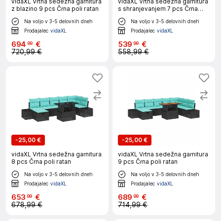
vidaXL Vrtna sedežna garnitura
vidaXL Vrtna sedežna garnitura
z blazino 9 pcs Črna poli ratan
s shranjevanjem 7 pcs Črna
Poly ratan
Na voljo v 3-5 delovnih dneh
Na voljo v 3-5 delovnih dneh
Prodajalec
vidaXL
Prodajalec
vidaXL
694
€
539
€
99
99
720,99 €
558,99 €
-
25,00 €
-
25,00 €
vidaXL Vrtna sedežna garnitura
vidaXL Vrtna sedežna garnitura
8 pcs Črna poli ratan
9 pcs Črna poli ratan
Na voljo v 3-5 delovnih dneh
Na voljo v 3-5 delovnih dneh
Prodajalec
vidaXL
Prodajalec
vidaXL
653
€
689
€
99
99
678,99 €
714,99 €