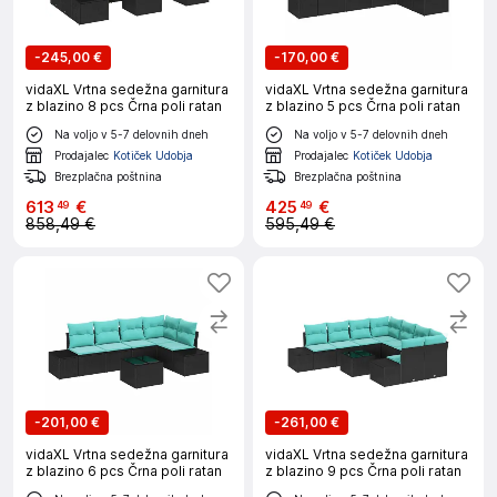
-
245,00 €
-
170,00 €
vidaXL Vrtna sedežna garnitura
vidaXL Vrtna sedežna garnitura
z blazino 8 pcs Črna poli ratan
z blazino 5 pcs Črna poli ratan
Na voljo v 5-7 delovnih dneh
Na voljo v 5-7 delovnih dneh
Prodajalec
Kotiček Udobja
Prodajalec
Kotiček Udobja
Brezplačna poštnina
Brezplačna poštnina
613
€
425
€
49
49
858,49 €
595,49 €
-
201,00 €
-
261,00 €
vidaXL Vrtna sedežna garnitura
vidaXL Vrtna sedežna garnitura
z blazino 6 pcs Črna poli ratan
z blazino 9 pcs Črna poli ratan