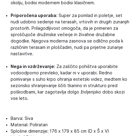
okolju, bodisi modernem bodisi klasičnem.
Priporočena uporaba:
Super za pomlad in poletje, set
nudi udobno sedenje na terasah, vrtovih in drugih zunanjih
prostorih. Prilagodljivost omogoča, da je primeren za
sproščujoče družinske večerje in živahne družabne
dogodke. Njegova moderna zasnova se odlično poda k
različnim terasam in ploščadim, nudi pa prijetne zunanje
nastavitve.
Nega in vzdrževanje:
Za zaščito pohištva uporabite
vodoodporno prevleko, kadar ni v uporabi. Redno
pomivanje s suho krpo ohranja estetski videz, medtem ko
sezonsko shranjevanje ščiti tkanino in strukturo pred
poškodbami, kar zagotavlja dolgo življenjsko dobo skozi
vse leto.
Barva: Siva
Material: Poliratan
Splošne dimenzije: 176 x 179 x 85 cm (D x Š x V)