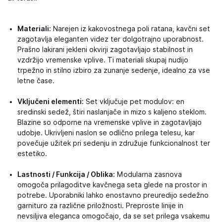
Materiali:
Narejen iz kakovostnega poli ratana, kavčni set
zagotavlja eleganten videz ter dolgotrajno uporabnost.
Prašno lakirani jekleni okvirji zagotavljajo stabilnost in
vzdržijo vremenske vplive. Ti materiali skupaj nudijo
trpežno in stilno izbiro za zunanje sedenje, idealno za vse
letne čase.
Vključeni elementi:
Set vključuje pet modulov: en
sredinski sedež, štiri naslanjače in mizo s kaljeno steklom.
Blazine so odporne na vremenske vplive in zagotavljajo
udobje. Ukrivljeni naslon se odlično prilega telesu, kar
povečuje užitek pri sedenju in združuje funkcionalnost ter
estetiko.
Lastnosti / Funkcija / Oblika:
Modularna zasnova
omogoča prilagoditve kavčnega seta glede na prostor in
potrebe. Uporabniki lahko enostavno preuredijo sedežno
garnituro za različne priložnosti. Preproste linije in
nevsiljiva eleganca omogočajo, da se set prilega vsakemu