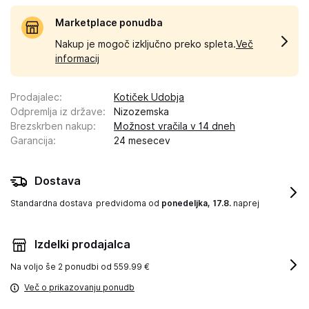
Marketplace ponudba
Nakup je mogoč izključno preko spleta.
Več
informacij
Prodajalec
:
Kotiček Udobja
Odpremlja iz države
:
Nizozemska
Brezskrben nakup
:
Možnost vračila v 14 dneh
Garancija
:
24 mesecev
Dostava
Standardna dostava
predvidoma od
ponedeljka, 17.8.
naprej
Izdelki prodajalca
Na voljo še
2 ponudbi od 559.99 €
Več o prikazovanju ponudb