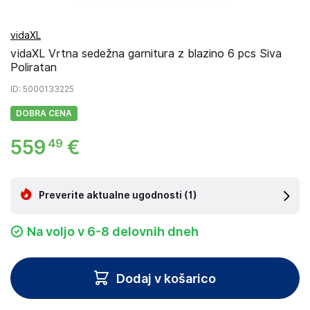
vidaXL
vidaXL Vrtna sedežna garnitura z blazino 6 pcs Siva
Poliratan
ID
: 5000133225
DOBRA CENA
559
€
49
Preverite aktualne ugodnosti
(1)
Na voljo v 6-8 delovnih dneh
Dodaj v košarico