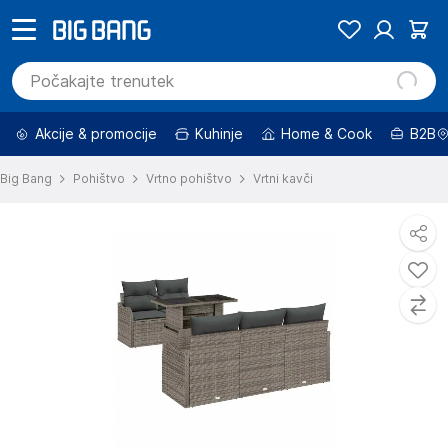
Akcije & promocije
Kuhinje
Home & Cook
B2B
Big Bang
Pohištvo
Vrtno pohištvo
Vrtni kavči