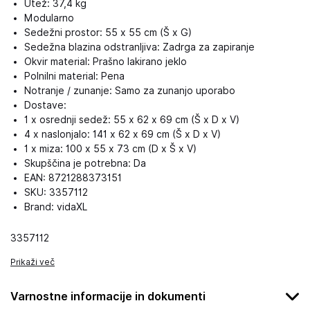
Utež: 37,4 kg
Modularno
Sedežni prostor: 55 x 55 cm (Š x G)
Sedežna blazina odstranljiva: Zadrga za zapiranje
Okvir material: Prašno lakirano jeklo
Polnilni material: Pena
Notranje / zunanje: Samo za zunanjo uporabo
Dostave:
1 x osrednji sedež: 55 x 62 x 69 cm (Š x D x V)
4 x naslonjalo: 141 x 62 x 69 cm (Š x D x V)
1 x miza: 100 x 55 x 73 cm (D x Š x V)
Skupščina je potrebna: Da
EAN: 8721288373151
SKU: 3357112
Brand: vidaXL
3357112
Prikaži več
Varnostne informacije in dokumenti