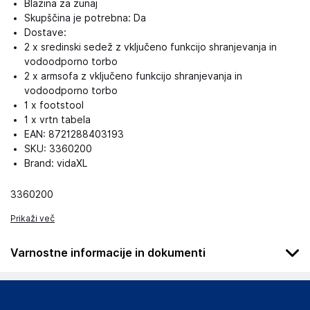
Blazina za zunaj
Skupščina je potrebna: Da
Dostave:
2 x sredinski sedež z vključeno funkcijo shranjevanja in
vodoodporno torbo
2 x armsofa z vključeno funkcijo shranjevanja in
vodoodporno torbo
1 x footstool
1 x vrtn tabela
EAN: 8721288403193
SKU: 3360200
Brand: vidaXL
3360200
Prikaži več
Varnostne informacije in dokumenti
Podatki o proizvajalcu
Podatki o proizvajalcu vključujejo informacije (naziv, naslov,