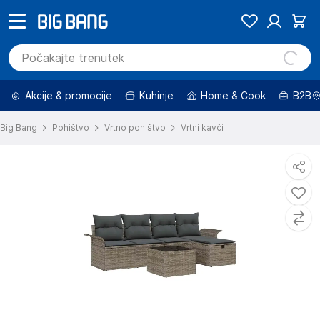
Akcije & promocije
Kuhinje
Home & Cook
B2B
Big Bang
Pohištvo
Vrtno pohištvo
Vrtni kavči