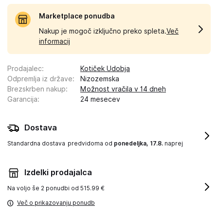
Marketplace ponudba
Nakup je mogoč izključno preko spleta.
Več
informacij
Prodajalec
:
Kotiček Udobja
Odpremlja iz države
:
Nizozemska
Brezskrben nakup
:
Možnost vračila v 14 dneh
Garancija
:
24 mesecev
Dostava
Standardna dostava
predvidoma od
ponedeljka, 17.8.
naprej
Izdelki prodajalca
Na voljo še
2 ponudbi od 515.99 €
Več o prikazovanju ponudb