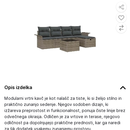
Opis izdelka
Modularni vrtni kavč je kot nalašč za tiste, ki si želijo stilno in
praktično zunanjo sedenje. Njegov sodoben dizajn, ki
izžareva preprostost in funkcionalnost, ponuja čiste linije brez
odvečnega okrasja. Odličen je za vrtove in terase, njegovo
odličnost pa dopolnjujejo praktične prednosti, kar ga naredi
za šik dodatek vsakemu zunanjemu prostoru.