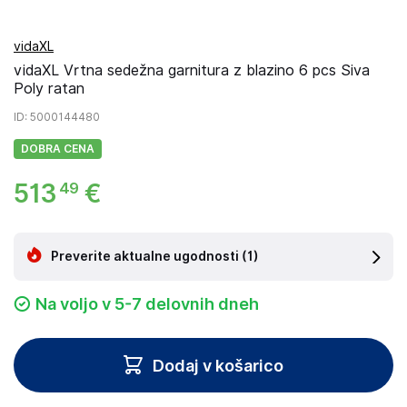
vidaXL
vidaXL Vrtna sedežna garnitura z blazino 6 pcs Siva
Poly ratan
ID
: 5000144480
DOBRA CENA
513
€
49
Preverite aktualne ugodnosti
(1)
Na voljo v 5-7 delovnih dneh
Dodaj v košarico