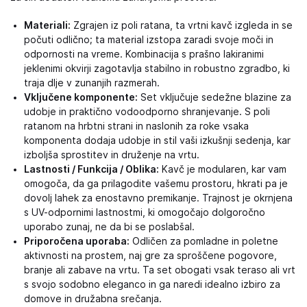
Materiali:
Zgrajen iz poli ratana, ta vrtni kavč izgleda in se
počuti odlično; ta material izstopa zaradi svoje moči in
odpornosti na vreme. Kombinacija s prašno lakiranimi
jeklenimi okvirji zagotavlja stabilno in robustno zgradbo, ki
traja dlje v zunanjih razmerah.
Vključene komponente:
Set vključuje sedežne blazine za
udobje in praktično vodoodporno shranjevanje. S poli
ratanom na hrbtni strani in naslonih za roke vsaka
komponenta dodaja udobje in stil vaši izkušnji sedenja, kar
izboljša sprostitev in druženje na vrtu.
Lastnosti / Funkcija / Oblika:
Kavč je modularen, kar vam
omogoča, da ga prilagodite vašemu prostoru, hkrati pa je
dovolj lahek za enostavno premikanje. Trajnost je okrnjena
s UV-odpornimi lastnostmi, ki omogočajo dolgoročno
uporabo zunaj, ne da bi se poslabšal.
Priporočena uporaba:
Odličen za pomladne in poletne
aktivnosti na prostem, naj gre za sproščene pogovore,
branje ali zabave na vrtu. Ta set obogati vsak teraso ali vrt
s svojo sodobno eleganco in ga naredi idealno izbiro za
domove in družabna srečanja.