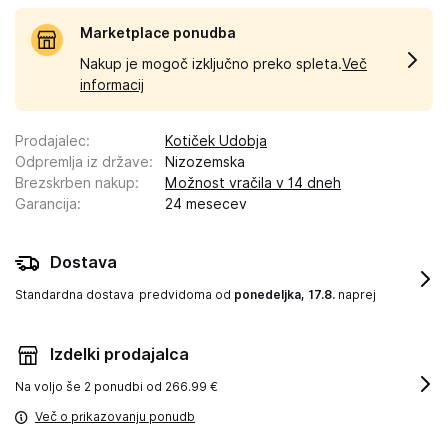
Marketplace ponudba
Nakup je mogoč izključno preko spleta.
Več
informacij
Prodajalec
:
Kotiček Udobja
Odpremlja iz države
:
Nizozemska
Brezskrben nakup
:
Možnost vračila v 14 dneh
Garancija
:
24 mesecev
Dostava
Standardna dostava
predvidoma od
ponedeljka, 17.8.
naprej
Izdelki prodajalca
Na voljo še
2 ponudbi od 266.99 €
Več o prikazovanju ponudb