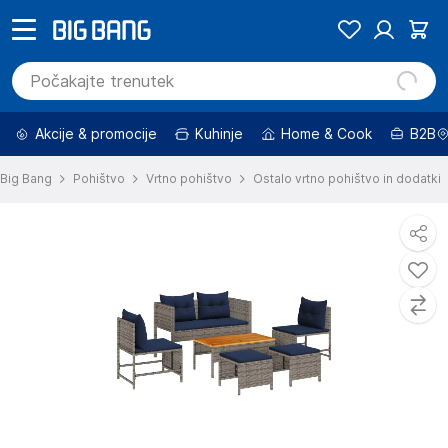
Akcije & promocije
Kuhinje
Home & Cook
B2B
Big Bang
Pohištvo
Vrtno pohištvo
Ostalo vrtno pohištvo in dodatki