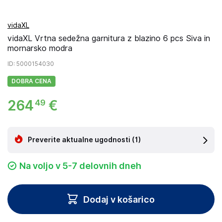
vidaXL
vidaXL Vrtna sedežna garnitura z blazino 6 pcs Siva in
mornarsko modra
ID
: 5000154030
DOBRA CENA
264
€
49
Preverite aktualne ugodnosti
(1)
Na voljo v 5-7 delovnih dneh
Dodaj v košarico