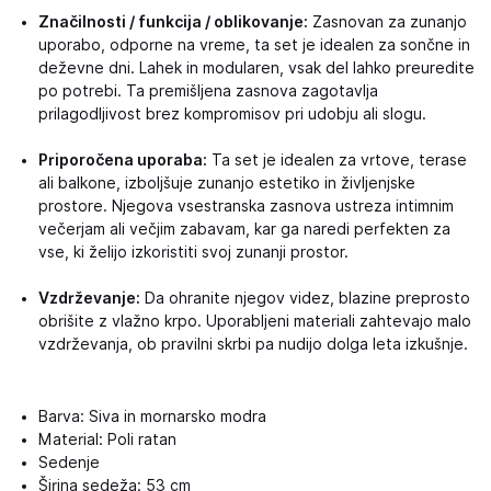
Značilnosti / funkcija / oblikovanje:
Zasnovan za zunanjo
uporabo, odporne na vreme, ta set je idealen za sončne in
deževne dni. Lahek in modularen, vsak del lahko preuredite
po potrebi. Ta premišljena zasnova zagotavlja
prilagodljivost brez kompromisov pri udobju ali slogu.
Priporočena uporaba:
Ta set je idealen za vrtove, terase
ali balkone, izboljšuje zunanjo estetiko in življenjske
prostore. Njegova vsestranska zasnova ustreza intimnim
večerjam ali večjim zabavam, kar ga naredi perfekten za
vse, ki želijo izkoristiti svoj zunanji prostor.
Vzdrževanje:
Da ohranite njegov videz, blazine preprosto
obrišite z vlažno krpo. Uporabljeni materiali zahtevajo malo
vzdrževanja, ob pravilni skrbi pa nudijo dolga leta izkušnje.
Barva: Siva in mornarsko modra
Material: Poli ratan
Sedenje
Širina sedeža: 53 cm