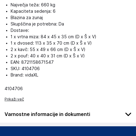
Največja teža: 660 kg
Kapaciteta sedenja: 6
Blazina za zunaj
Skupščina je potrebna: Da
Dostave:
1 x vrtna miza: 84 x 45 x 35 cm (D x Š x V)
1 x dvosed: 113 x 35 x 70 cm (D x Š x V)
2 x kavč: 55 x 49 x 66 cm (D x Š x V)
2 x pouf: 40 x 40 x 31 cm (D x Š x V)
EAN: 8721158671547
SKU: 4104706
Brand: vidaXL
4104706
Prikaži več
Varnostne informacije in dokumenti
Podatki o proizvajalcu
Podatki o proizvajalcu vključujejo informacije (naziv, naslov,