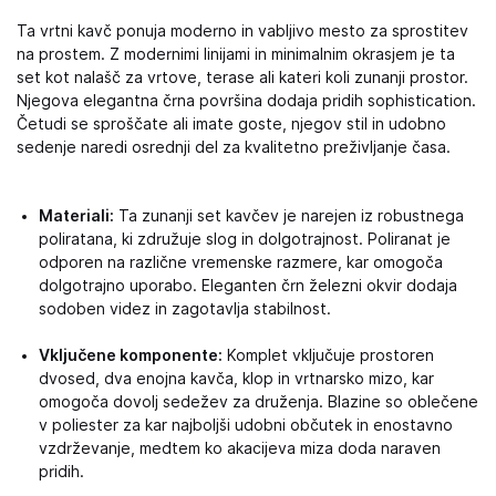
Ta vrtni kavč ponuja moderno in vabljivo mesto za sprostitev
na prostem. Z modernimi linijami in minimalnim okrasjem je ta
set kot nalašč za vrtove, terase ali kateri koli zunanji prostor.
Njegova elegantna črna površina dodaja pridih sophistication.
Četudi se sproščate ali imate goste, njegov stil in udobno
sedenje naredi osrednji del za kvalitetno preživljanje časa.
Materiali:
Ta zunanji set kavčev je narejen iz robustnega
poliratana, ki združuje slog in dolgotrajnost. Poliranat je
odporen na različne vremenske razmere, kar omogoča
dolgotrajno uporabo. Eleganten črn železni okvir dodaja
sodoben videz in zagotavlja stabilnost.
Vključene komponente:
Komplet vključuje prostoren
dvosed, dva enojna kavča, klop in vrtnarsko mizo, kar
omogoča dovolj sedežev za druženja. Blazine so oblečene
v poliester za kar najboljši udobni občutek in enostavno
vzdrževanje, medtem ko akacijeva miza doda naraven
pridih.