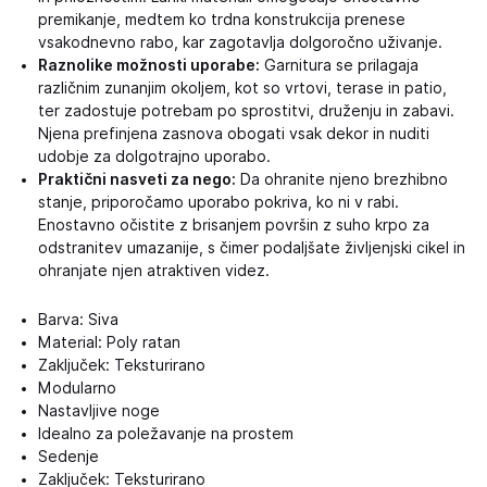
premikanje, medtem ko trdna konstrukcija prenese
vsakodnevno rabo, kar zagotavlja dolgoročno uživanje.
Raznolike možnosti uporabe:
Garnitura se prilagaja
različnim zunanjim okoljem, kot so vrtovi, terase in patio,
ter zadostuje potrebam po sprostitvi, druženju in zabavi.
Njena prefinjena zasnova obogati vsak dekor in nuditi
udobje za dolgotrajno uporabo.
Praktični nasveti za nego:
Da ohranite njeno brezhibno
stanje, priporočamo uporabo pokriva, ko ni v rabi.
Enostavno očistite z brisanjem površin z suho krpo za
odstranitev umazanije, s čimer podaljšate življenjski cikel in
ohranjate njen atraktiven videz.
Barva: Siva
Material: Poly ratan
Zaključek: Teksturirano
Modularno
Nastavljive noge
Idealno za poležavanje na prostem
Sedenje
Zaključek: Teksturirano