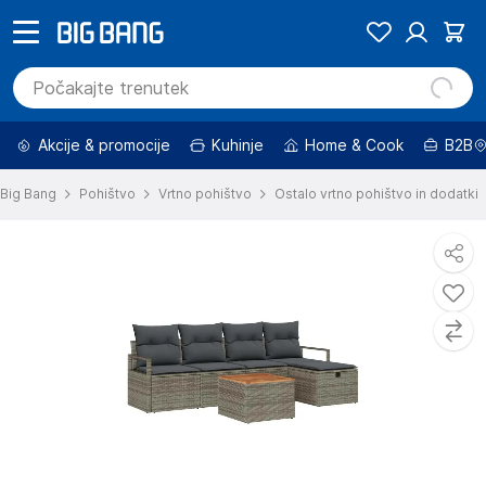
Akcije & promocije
Kuhinje
Home & Cook
B2B
Big Bang
Pohištvo
Vrtno pohištvo
Ostalo vrtno pohištvo in dodatki