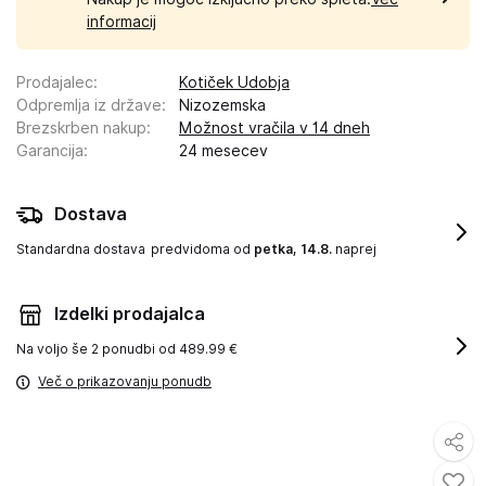
informacij
Prodajalec
:
Kotiček Udobja
Odpremlja iz države
:
Nizozemska
Brezskrben nakup
:
Možnost vračila v 14 dneh
Garancija
:
24 mesecev
Dostava
Standardna dostava
predvidoma od
petka, 14.8.
naprej
Izdelki prodajalca
Na voljo še
2 ponudbi od 489.99 €
Več o prikazovanju ponudb