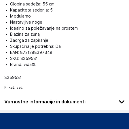
Globina sedeža: 55 cm
Kapaciteta sedenja: 5
Modularno
Nastavljive noge
Idealno za poležavanje na prostem
Blazina za zunaj
Zadrga za zapiranje
Skupščina je potrebna: Da
EAN: 8721288397348
SKU: 3359531
Brand: vidaXL
3359531
Prikaži več
Varnostne informacije in dokumenti
Podatki o proizvajalcu
Podatki o proizvajalcu vključujejo informacije (naziv, naslov,
državo in elektronski naslov) povezane s proizvajalcem