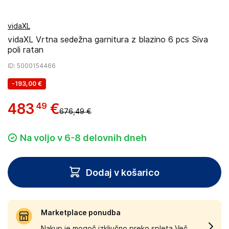
vidaXL
vidaXL Vrtna sedežna garnitura z blazino 6 pcs Siva
poli ratan
ID
: 5000154466
-
193,00 €
483
€
49
676,49 €
Na voljo v 6-8 delovnih dneh
Dodaj v košarico
Marketplace ponudba
Nakup je mogoč izključno preko spleta.
Več