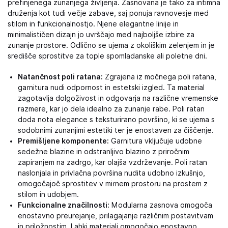
prefinjenega zunanjega življenja. Zasnovana je tako za intimna
druženja kot tudi večje zabave, saj ponuja ravnovesje med
stilom in funkcionalnostjo. Njene elegantne linije in
minimalističen dizajn jo uvrščajo med najboljše izbire za
zunanje prostore. Odlično se ujema z okoliškim zelenjem in je
središče sprostitve za tople spomladanske ali poletne dni.
Natančnost poli ratana:
Zgrajena iz močnega poli ratana,
garnitura nudi odpornost in estetski izgled. Ta material
zagotavlja dolgoživost in odgovarja na različne vremenske
razmere, kar jo dela idealno za zunanje rabe. Poli ratan
doda nota elegance s teksturirano površino, ki se ujema s
sodobnimi zunanjimi estetiki ter je enostaven za čiščenje.
Premišljene komponente:
Garnitura vključuje udobne
sedežne blazine in odstranljivo blazino z priročnim
zapiranjem na zadrgo, kar olajša vzdrževanje. Poli ratan
naslonjala in privlačna površina nudita udobno izkušnjo,
omogočajoč sprostitev v mirnem prostoru na prostem z
stilom in udobjem.
Funkcionalne značilnosti:
Modularna zasnova omogoča
enostavno preurejanje, prilagajanje različnim postavitvam
in priložnostim. Lahki materiali omogočajo enostavno