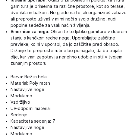
Idealna uporaba:
Odlično za pomlad in poletje, ta vrtna
garnitura je primerna za različne prostore, kot so terase,
dvorišča in balkoni. Ne glede na to, ali organiziraš zabavo
ali preprosto uživaš v mirni noči s svojo družino, nudi
popolne sedeže za vsak način življenja.
Smernice za nego:
Ohranite to ljubko garnituro v dobrem
stanju s kančkom redne nege. Uporabljajte zaščitne
prevleke, ko ni v uporabi, da jo zaščitite pred obrabo.
Držanje te preproste rutine bo pomagalo, da bo trajala
dlje, kar vam zagotavlja nenehno udobje in stil v tvojem
zunanjim prostoru.
Barva: Bež in bela
Material: Poly ratan
Nastavljive noge
Modularno
Vzdržljivo
UV-odporni materiali
Sedenje
Kapaciteta sedenja: 7
Nastavljive noge
Modularno