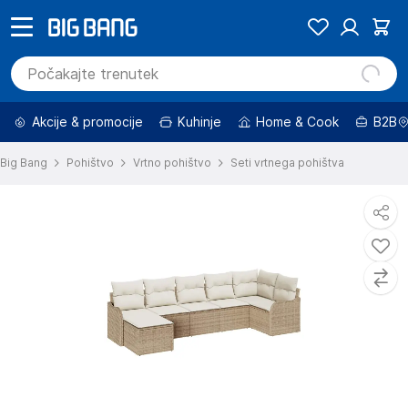
Akcije & promocije
Kuhinje
Home & Cook
B2B
Big Bang
Pohištvo
Vrtno pohištvo
Seti vrtnega pohištva