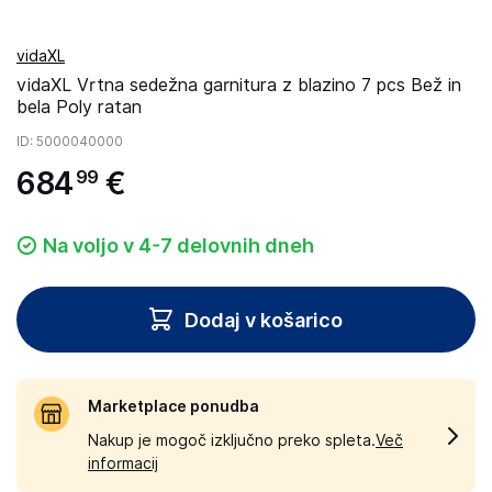
vidaXL
vidaXL Vrtna sedežna garnitura z blazino 7 pcs Bež in
bela Poly ratan
ID
: 5000040000
684
€
99
Na voljo v 4-7 delovnih dneh
Dodaj v košarico
Marketplace ponudba
Nakup je mogoč izključno preko spleta.
Več
informacij