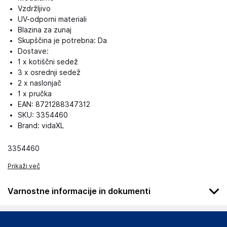
Vzdržljivo
UV-odporni materiali
Blazina za zunaj
Skupščina je potrebna: Da
Dostave:
1 x kotiščni sedež
3 x osrednji sedež
2 x naslonjač
1 x pručka
EAN: 8721288347312
SKU: 3354460
Brand: vidaXL
3354460
Prikaži več
Varnostne informacije in dokumenti
Podatki o proizvajalcu
Podatki o proizvajalcu vključujejo informacije (naziv, naslov,