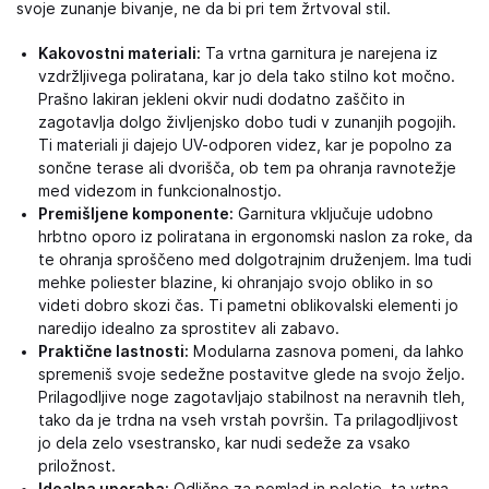
svoje zunanje bivanje, ne da bi pri tem žrtvoval stil.
Kakovostni materiali:
Ta vrtna garnitura je narejena iz
vzdržljivega poliratana, kar jo dela tako stilno kot močno.
Prašno lakiran jekleni okvir nudi dodatno zaščito in
zagotavlja dolgo življenjsko dobo tudi v zunanjih pogojih.
Ti materiali ji dajejo UV-odporen videz, kar je popolno za
sončne terase ali dvorišča, ob tem pa ohranja ravnotežje
med videzom in funkcionalnostjo.
Premišljene komponente:
Garnitura vključuje udobno
hrbtno oporo iz poliratana in ergonomski naslon za roke, da
te ohranja sproščeno med dolgotrajnim druženjem. Ima tudi
mehke poliester blazine, ki ohranjajo svojo obliko in so
videti dobro skozi čas. Ti pametni oblikovalski elementi jo
naredijo idealno za sprostitev ali zabavo.
Praktične lastnosti:
Modularna zasnova pomeni, da lahko
spremeniš svoje sedežne postavitve glede na svojo željo.
Prilagodljive noge zagotavljajo stabilnost na neravnih tleh,
tako da je trdna na vseh vrstah površin. Ta prilagodljivost
jo dela zelo vsestransko, kar nudi sedeže za vsako
priložnost.