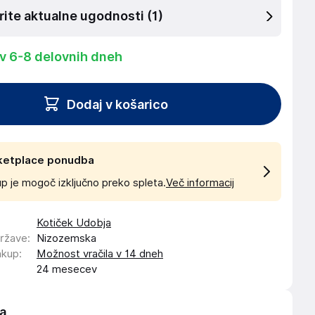
rite aktualne ugodnosti
(1)
 v 6-8 delovnih dneh
Dodaj v košarico
ketplace ponudba
p je mogoč izključno preko spleta.
Več informacij
Kotiček Udobja
države
:
Nizozemska
akup
:
Možnost vračila v 14 dneh
24 mesecev
a