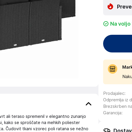
Preve
Na voljo
Mar
Naku
Prodajalec
:
Odpremlja iz 
Brezskrben n
Garancija
:
vrt ali teraso spremenil v elegantno zunanjo
si, kako se sproščate na mehkih poliester
rta. Čudovit tkani vzorec poli ratana se nežno
Dostav