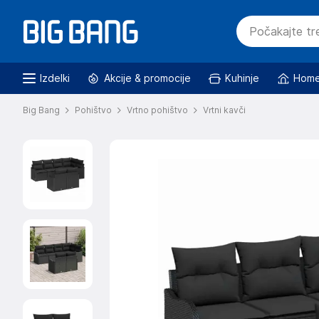
Izdelki
Akcije & promocije
Kuhinje
Home
Big Bang
Pohištvo
Vrtno pohištvo
Vrtni kavči