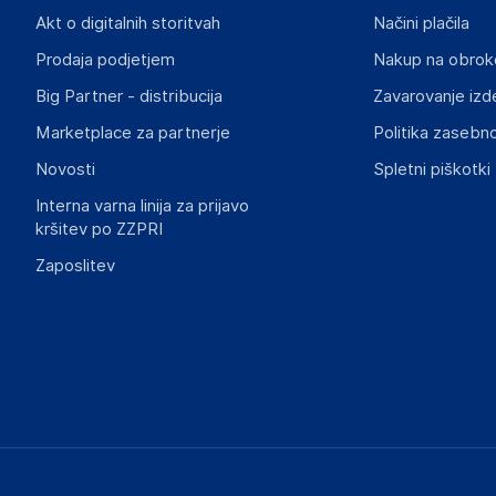
The Netherlands
Akt o digitalnih storitvah
Načini plačila
https://www.vidaxl.nl/
Prodaja podjetjem
Nakup na obrok
Big Partner - distribucija
Zavarovanje izd
Slike o varnosti izdelka
Slike o varnosti izdelka vsebujejo opozorila na embalaži izd
Marketplace za partnerje
Politika zasebno
informacije, povezane z določenim izdelkom.
Novosti
Spletni piškotki
Interna varna linija za prijavo
kršitev po ZZPRI
Zaposlitev