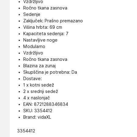
Vzdržljivo
Ročno tkana zasnova
Sedenje
Zaključek: Prašno premazano
Višina hrbta: 69 cm
Kapaciteta sedenja: 7
Nastavljive noge
Modularno
Vzdržljivo
Ročno tkana zasnova
Blazina za zunaj
Skupščina je potrebna: Da
Dostave:
1 x kotni sedež
2 x srednji sedež
4 x naslonjač
EAN: 8721288346834
SKU: 3354412
Brand: vidaXL
3354412