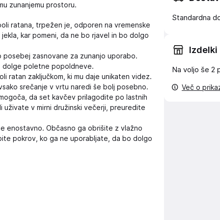
emu zunanjemu prostoru.
Standardna d
poli ratana, trpežen je, odporen na vremenske
 jekla, kar pomeni, da ne bo rjavel in bo dolgo
Izdelki
so posebej zasnovane za zunanjo uporabo.
 za dolge poletne popoldneve.
Na voljo še
2 
i ratan zaključkom, ki mu daje unikaten videz.
vsako srečanje v vrtu naredi še bolj posebno.
Več o prik
goča, da set kavčev prilagodite po lastnih
i uživate v mirni družinski večerji, preuredite
 je enostavno. Občasno ga obrišite z vlažno
abite pokrov, ko ga ne uporabljate, da bo dolgo