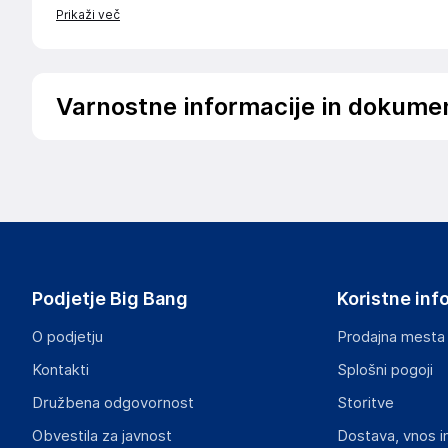
Prikaži več
Varnostne informacije in dokume
Podatki o proizvajalcu
Podatki o proizvajalcu vključujejo informacije (naziv, nasl
proizvajalcem izdelka.
vidaXL
Mary Kingsleystraat 1, 5928 SK Venlo
The Netherlands
Podjetje Big Bang
Koristne inf
https://www.vidaxl.nl/
O podjetju
Prodajna mesta
Odgovorna oseba v EU
Kontakti
Splošni pogoji
Gospodarski subjekt s sedežem v EU, ki zagotavlja skladno
Družbena odgovornost
Storitve
vidaXL
Obvestila za javnost
Dostava, vnos i
Mary Kingsleystraat 1, 5928 SK Venlo