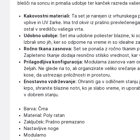
blešči na soncu in prinaša udobje ter kanček razreda vaš
Kakovostni materiali:
Ta set je narejen iz vrhunskega 
vplive in UV žarke. Ima trd okvir iz prašno prevlečenega
ostal v središču vašega vrta.
Udobno udobje:
Set ima udobne poliester blazine, ki 
Izbrali smo jih, ker so odporne na vreme in so idealne
Ročno tkana zasnova:
Set se ponaša z ročno tkanim pol
Zapleteno tkanje dodaja resnično stilsko vrednost, kar 
Prilagodljiva konfiguracija:
Modularna zasnova vam omo
željah. Ne glede na to, ali organizirate veliko srečanje al
kose, da ustrezajo priložnosti in prostoru.
Enostavno vzdrževanje:
Ohraniti ga v odličnem stanju
krpo, shranite blazine notri, ko je slabo vreme, in upor
v dobrem stanju.
Barva: Črna
Material: Poly ratan
Zaključek: Prašno premazano
Nastavljive noge
Modularno