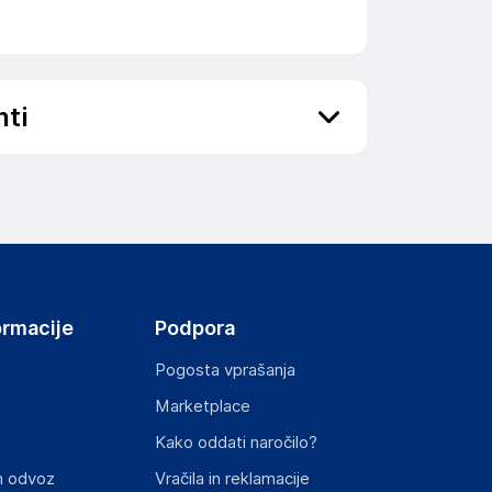
nti
ov, državo in elektronski naslov) povezane s
ormacije
Podpora
Pogosta vprašanja
Marketplace
st izdelka z zahtevanimi predpisi.
Kako oddati naročilo?
n odvoz
Vračila in reklamacije