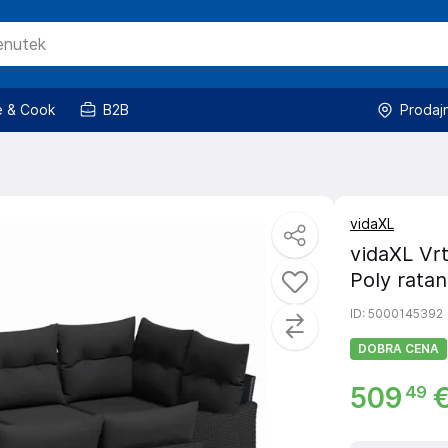
 & Cook
B2B
Prodaj
vidaXL
vidaXL Vrt
Poly ratan
ID
: 5000145392
DOBRA CENA
509
49