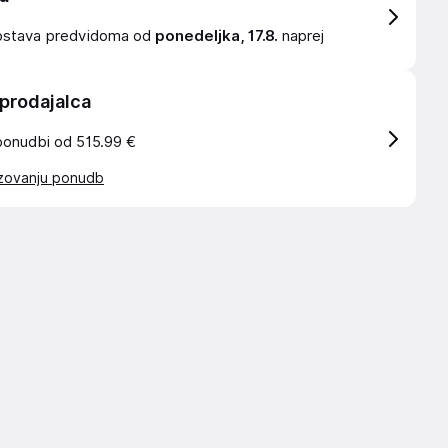
ostava
predvidoma od
ponedeljka, 17.8.
naprej
 prodajalca
ponudbi od 515.99 €
azovanju ponudb