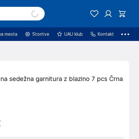
na mesta
Storitve
UAU klub
Kontakt
na sedežna garnitura z blazino 7 pcs Črna
€