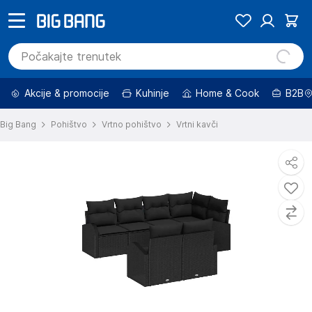
Akcije & promocije
Kuhinje
Home & Cook
B2B
Big Bang
Pohištvo
Vrtno pohištvo
Vrtni kavči