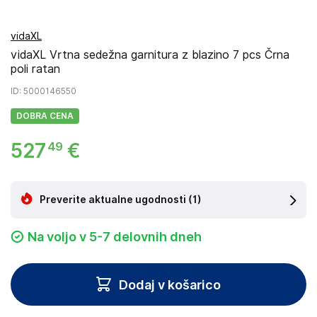
vidaXL
vidaXL Vrtna sedežna garnitura z blazino 7 pcs Črna
poli ratan
ID
: 5000146550
DOBRA CENA
527
€
49
Preverite aktualne ugodnosti
(1)
Na voljo v 5-7 delovnih dneh
Dodaj v košarico