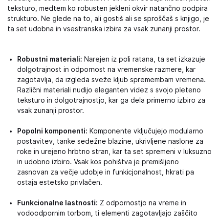
teksturo, medtem ko robusten jekleni okvir natančno podpira
strukturo. Ne glede na to, ali gostiš ali se sproščaš s knjigo, je
ta set udobna in vsestranska izbira za vsak zunanji prostor.
Robustni materiali:
Narejen iz poli ratana, ta set izkazuje
dolgotrajnost in odpornost na vremenske razmere, kar
zagotavlja, da izgleda sveže kljub spremembam vremena.
Različni materiali nudijo eleganten videz s svojo pleteno
teksturo in dolgotrajnostjo, kar ga dela primerno izbiro za
vsak zunanji prostor.
Popolni komponenti:
Komponente vključujejo modularno
postavitev, tanke sedežne blazine, ukrivljene naslone za
roke in urejeno hrbtno stran, kar ta set spremeni v luksuzno
in udobno izbiro. Vsak kos pohištva je premišljeno
zasnovan za večje udobje in funkicjonalnost, hkrati pa
ostaja estetsko privlačen.
Funkcionalne lastnosti:
Z odpornostjo na vreme in
vodoodpornim torbom, ti elementi zagotavljajo zaščito