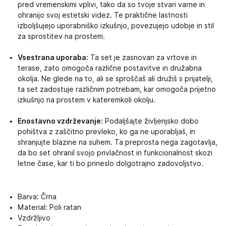
pred vremenskimi vplivi, tako da so tvoje stvari varne in
ohranijo svoj estetski videz. Te praktične lastnosti
izboljšujejo uporabniško izkušnjo, povezujejo udobje in stil
za sprostitev na prostem.
Vsestrana uporaba:
Ta set je zasnovan za vrtove in
terase, zato omogoča različne postavitve in družabna
okolja. Ne glede na to, ali se sproščaš ali družiš s prijatelji,
ta set zadostuje različnim potrebam, kar omogoča prijetno
izkušnjo na prostem v kateremkoli okolju.
Enostavno vzdrževanje:
Podaljšajte življenjsko dobo
pohištva z zaščitno prevleko, ko ga ne uporabljaš, in
shranjujte blazine na suhem. Ta preprosta nega zagotavlja,
da bo set ohranil svojo privlačnost in funkcionalnost skozi
letne čase, kar ti bo prineslo dolgotrajno zadovoljstvo.
Barva: Črna
Material: Poli ratan
Vzdržljivo