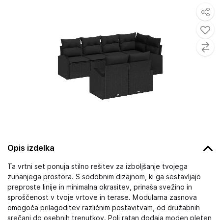
Opis izdelka
Ta vrtni set ponuja stilno rešitev za izboljšanje tvojega
zunanjega prostora. S sodobnim dizajnom, ki ga sestavljajo
preproste linije in minimalna okrasitev, prinaša svežino in
sproščenost v tvoje vrtove in terase. Modularna zasnova
omogoča prilagoditev različnim postavitvam, od družabnih
srečanj do osebnih trenutkov. Poli ratan dodaja moden pleten