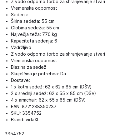
Z vodo odporno torbo za shranjevanje stvari
Vremenska odpornost
Sedenje
Širina sedeža: 55 cm
Globina sedeža: 55 cm
Največja teža: 770 kg
Kapaciteta sedenja: 6
Vzdržljivo
Z vodo odporno torbo za shranjevanje stvari
Vremenska odpornost
Blazina za sedež
Skupščina je potrebna: Da
Dostave:
1 x kotni sedež: 62 x 62 x 85 cm (DŠV)
2 x srednji sedež: 62 x 55 x 85 cm (DŠV)
4 x armchair: 62 x 55 x 85 cm (DŠV)
EAN: 8721288350237
SKU: 3354752
Brand: vidaXL
3354752