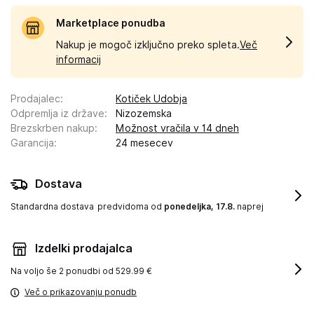
Marketplace ponudba
Nakup je mogoč izključno preko spleta.
Več
informacij
Prodajalec
:
Kotiček Udobja
Odpremlja iz države
:
Nizozemska
Brezskrben nakup
:
Možnost vračila v 14 dneh
Garancija
:
24 mesecev
Dostava
Standardna dostava
predvidoma od
ponedeljka, 17.8.
naprej
Izdelki prodajalca
Na voljo še
2 ponudbi od 529.99 €
Več o prikazovanju ponudb