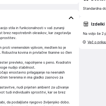
Standardna d
Izdelki
jo stila in funkcionalnosti v vaš zunanji
t brez nepotrebnih okraskov, kar zagotavlja
Na voljo še
2 
sprostitev.
Več o prik
žen proti vremenskim vplivom, medtem ko je
. Robustna kovina in privlačne tkanine so člen
ester prevleko, napolnjene s peno. Kvadratni
 noge nudijo stabilnost.
čajo enostavno prilagajanje na neenakih
zličnim terenima in ima gladko zasnovo za
astavitve, nudi prijeten ambient za uživanje
ot tudi individualni sprostitvi, kar se brez
abi, da podaljšate njegovo življenjsko dobo.