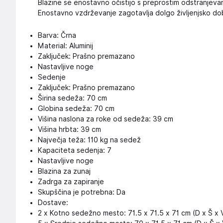
Blazine se enostavno očistijo s preprostim odstranjev
Enostavno vzdrževanje zagotavlja dolgo življenjsko dob
Barva: Črna
Material: Aluminij
Zaključek: Prašno premazano
Nastavljive noge
Sedenje
Zaključek: Prašno premazano
Širina sedeža: 70 cm
Globina sedeža: 70 cm
Višina naslona za roke od sedeža: 39 cm
Višina hrbta: 39 cm
Največja teža: 110 kg na sedež
Kapaciteta sedenja: 7
Nastavljive noge
Blazina za zunaj
Zadrga za zapiranje
Skupščina je potrebna: Da
Dostave:
2 x Kotno sedežno mesto: 71.5 x 71.5 x 71 cm (D x Š x 