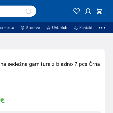
na mesta
Storitve
UAU klub
Kontakt
na sedežna garnitura z blazino 7 pcs Črna
€