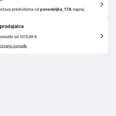
ostava
predvidoma od
ponedeljka, 17.8.
naprej
 prodajalca
ponudbi od 1015.99 €
azovanju ponudb