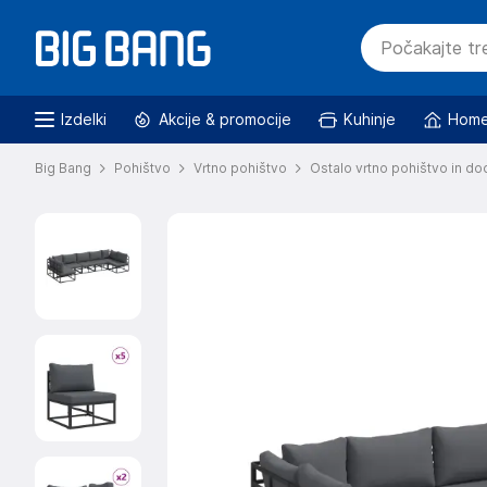
Izdelki
Akcije & promocije
Kuhinje
Home
Big Bang
Pohištvo
Vrtno pohištvo
Ostalo vrtno pohištvo in do