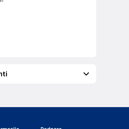
V)
nti
ov, državo in elektronski naslov) povezane s