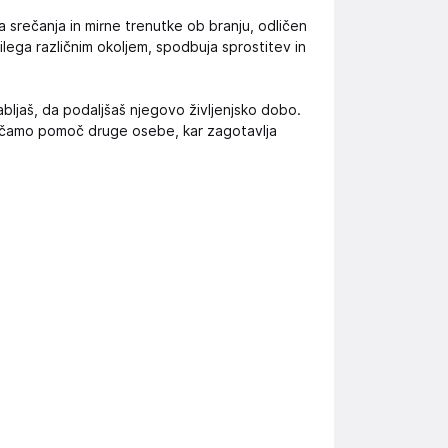
srečanja in mirne trenutke ob branju, odličen
lega različnim okoljem, spodbuja sprostitev in
bljaš, da podaljšaš njegovo življenjsko dobo.
oročamo pomoč druge osebe, kar zagotavlja