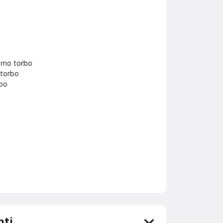
orno torbo
 torbo
rbo
nti