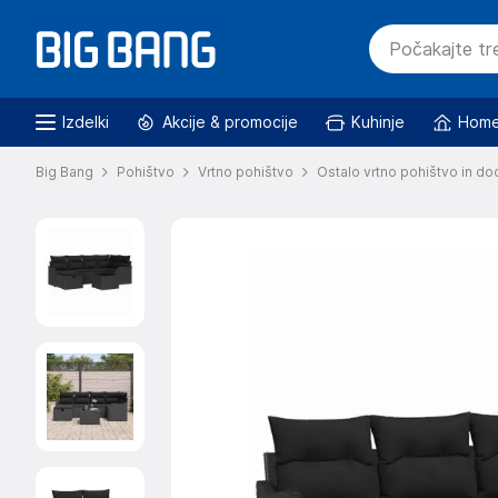
Izdelki
Akcije & promocije
Kuhinje
Home
Big Bang
Pohištvo
Vrtno pohištvo
Ostalo vrtno pohištvo in do