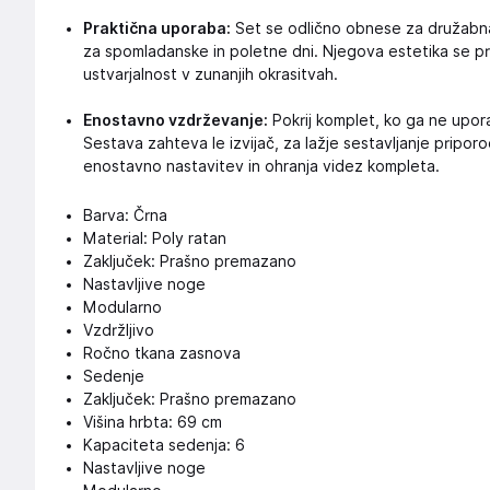
Praktična uporaba:
Set se odlično obnese za družabna 
za spomladanske in poletne dni. Njegova estetika se pri
ustvarjalnost v zunanjih okrasitvah.
Enostavno vzdrževanje:
Pokrij komplet, ko ga ne upora
Sestava zahteva le izvijač, za lažje sestavljanje prip
enostavno nastavitev in ohranja videz kompleta.
Barva: Črna
Material: Poly ratan
Zaključek: Prašno premazano
Nastavljive noge
Modularno
Vzdržljivo
Ročno tkana zasnova
Sedenje
Zaključek: Prašno premazano
Višina hrbta: 69 cm
Kapaciteta sedenja: 6
Nastavljive noge