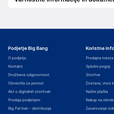
Podatki o proizvajalcu
Podatki o proizvajalcu vključujejo informacije (naziv, nasl
proizvajalcem izdelka.
vidaXL
Mary Kingsleystraat 1, 5928 SK Venlo
The Netherlands
Podjetje Big Bang
Koristne inf
https://www.vidaxl.nl/
O podjetju
Prodajna mesta
Odgovorna oseba v EU
Kontakti
Splošni pogoji
Gospodarski subjekt s sedežem v EU, ki zagotavlja skladno
Družbena odgovornost
Storitve
vidaXL
Obvestila za javnost
Dostava, vnos i
Mary Kingsleystraat 1, 5928 SK Venlo
The Netherlands
Akt o digitalnih storitvah
Načini plačila
https://www.vidaxl.nl/
Prodaja podjetjem
Nakup na obrok
Big Partner - distribucija
Zavarovanje izd
Slike o varnosti izdelka