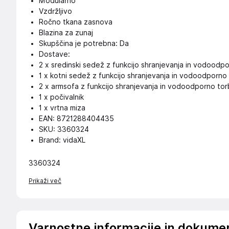
Modularno
Vzdržljivo
Ročno tkana zasnova
Blazina za zunaj
Skupščina je potrebna: Da
Dostave:
2 x sredinski sedež z funkcijo shranjevanja in vodoodp
1 x kotni sedež z funkcijo shranjevanja in vodoodporno
2 x armsofa z funkcijo shranjevanja in vodoodporno to
1 x počivalnik
1 x vrtna miza
EAN: 8721288404435
SKU: 3360324
Brand: vidaXL
3360324
Prikaži več
Varnostne informacije in dokume