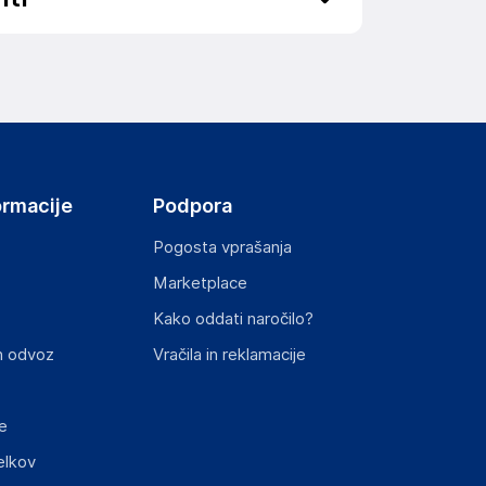
ov, državo in elektronski naslov) povezane s
ormacije
Podpora
Pogosta vprašanja
Marketplace
st izdelka z zahtevanimi predpisi.
Kako oddati naročilo?
n odvoz
Vračila in reklamacije
e
elkov