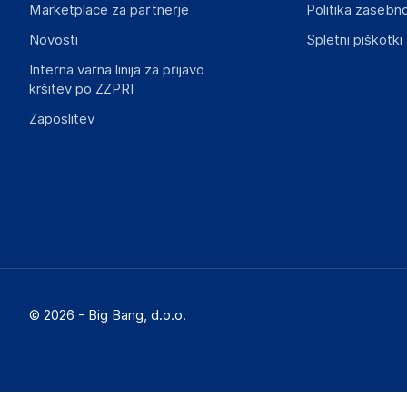
Slike o varnosti izdelka vsebujejo opozorila na embalaži izd
Marketplace za partnerje
Politika zasebno
informacije, povezane z določenim izdelkom.
Novosti
Spletni piškotki
Interna varna linija za prijavo
kršitev po ZZPRI
Zaposlitev
© 2026 - Big Bang, d.o.o.