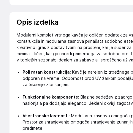
Opis izdelka
Modularni komplet vrtnega kavča je odličen dodatek za vsa
konstrukcija in modularna zasnova prinašata sodobno este
kreativno igraš z postavitvami na prostem, kar je super za r
minimalističen, kar ga naredi primernega za sodobne prosto
v toplejših sezonah; idealen za zabave ali sproščeno uživa
Poli ratan konstrukcija:
Kavč je narejen iz trpežnega p
odporen na vreme. Odpornost proti UV žarkom podaljšuj
za čiščenje z brisanjem.
Funkcionalne komponente:
Blazine sedežev z zadrgo 
naslonjala pa dodajajo eleganco. Jekleni okvirji zagotav
Vsestranske lastnosti:
Modularna zasnova omogoča pri
Prostor za shranjevanje omogoča shranjevanje zunanjih
predmete.