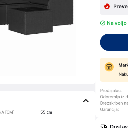
Preve
Na voljo
Mar
Naku
Prodajalec
:
Odpremlja iz 
Brezskrben n
Garancija
:
INA [CM]
55
cm
Dostav