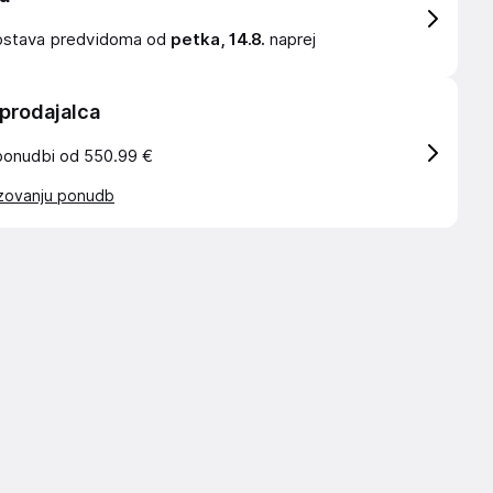
ostava
predvidoma od
petka, 14.8.
naprej
 prodajalca
ponudbi od 550.99 €
azovanju ponudb