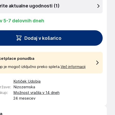
rite aktualne ugodnosti
(1)
 v 5-7 delovnih dneh
Dodaj v košarico
ketplace ponudba
p je mogoč izključno preko spleta.
Več informacij
Kotiček Udobja
države
:
Nizozemska
akup
:
Možnost vračila v 14 dneh
24 mesecev
a