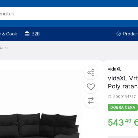
 & Cook
B2B
Prodaj
datki
vidaXL
vidaXL Vrt
Poly ratan
ID
: 5000154777
DOBRA CENA
543
49