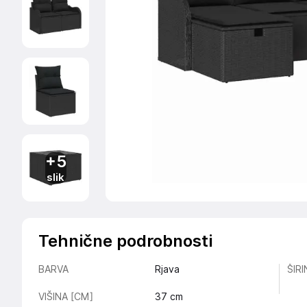
+5
slik
Tehnične podrobnosti
BARVA
Rjava
ŠIR
VIŠINA [CM]
37
cm