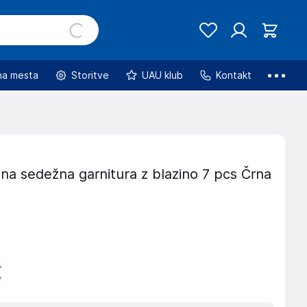
na mesta
Storitve
UAU klub
Kontakt
na sedežna garnitura z blazino 7 pcs Črna
€