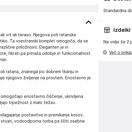
Standardna d
Izdelki
k vrt ali teraso. Njegova poli ratanska
tiko. Ta vsestranski komplet omogoča, da se
Na voljo še
2 
azlične priložnosti. Eleganten je in
Več o prik
re, hkrati pa prinaša udobje in funkcionalnost
nje.
oli ratana, znanega po dobrem tkanju in
e njegovo življenje na prostem. Enostavno je
omogočajo enostavno čiščenje, ukrivljena
ljajo trpežnost z malo težav.
lagajanje postavitve in premikanje kosov.
 stvari, vodoodporna torba pa ščiti osebne