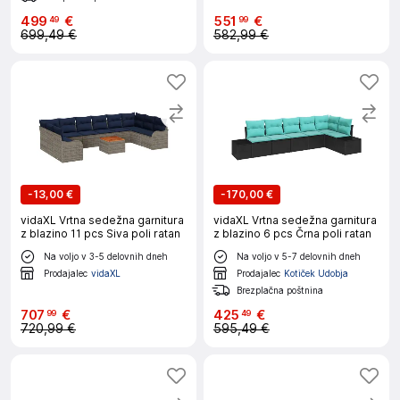
499
€
551
€
49
99
699,49 €
582,99 €
-
13,00 €
-
170,00 €
vidaXL Vrtna sedežna garnitura
vidaXL Vrtna sedežna garnitura
z blazino 11 pcs Siva poli ratan
z blazino 6 pcs Črna poli ratan
Na voljo v 3-5 delovnih dneh
Na voljo v 5-7 delovnih dneh
Prodajalec
vidaXL
Prodajalec
Kotiček Udobja
Brezplačna poštnina
707
€
425
€
99
49
720,99 €
595,49 €