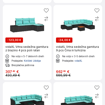
-
123,00 €
-
24,00 €
vidaXL Vrtna sedežna garnitura
vidaXL Vrtna sedežna garnitura
z blazino 4 pcs poli ratan
9 pcs Črna in turkizna
Na voljo v 5-7 delovnih dneh
Na voljo v 3-5 delovnih dneh
Prodajalec
Kotiček Udobja
Prodajalec
vidaXL
Brezplačna poštnina
307
€
662
€
49
99
430,49 €
686,99 €