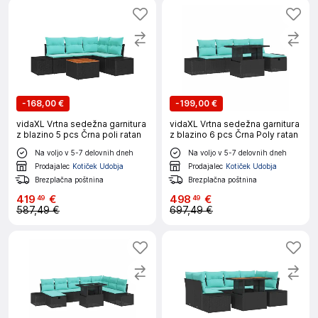
-
168,00 €
-
199,00 €
vidaXL Vrtna sedežna garnitura
vidaXL Vrtna sedežna garnitura
z blazino 5 pcs Črna poli ratan
z blazino 6 pcs Črna Poly ratan
Na voljo v 5-7 delovnih dneh
Na voljo v 5-7 delovnih dneh
Prodajalec
Kotiček Udobja
Prodajalec
Kotiček Udobja
Brezplačna poštnina
Brezplačna poštnina
419
€
498
€
49
49
587,49 €
697,49 €