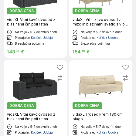
DOBRA CENA
DOBRA CENA
vidaXL Vrtni kavč dvosed z
vidaXL Vrtni kavč dvosed z
blazinami črn poli ratan
mizo in blazinami svetlo siv poli
ratan
Na voljo v 5-7 delovnih dneh
Na voljo v 5-7 delovnih dneh
Prodajalec
Kotiček Udobja
Prodajalec
Kotiček Udobja
Brezplačna poštnina
Brezplačna poštnina
148
€
154
€
49
49
DOBRA CENA
DOBRA CENA
vidaXL Vrtni kavč dvosed z
vidaXL Trosed krem 180 cm
blazinami črn poli ratan
blago
Na voljo v 5-7 delovnih dneh
Na voljo v 5-7 delovnih dneh
Prodajalec
Kotiček Udobja
Prodajalec
Kotiček Udobja