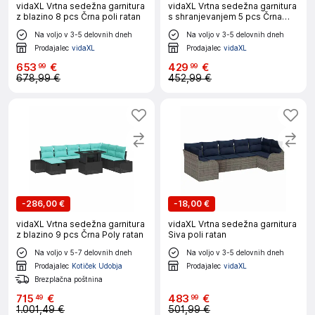
vidaXL Vrtna sedežna garnitura
vidaXL Vrtna sedežna garnitura
z blazino 8 pcs Črna poli ratan
s shranjevanjem 5 pcs Črna
Poly ratan
Na voljo v 3-5 delovnih dneh
Na voljo v 3-5 delovnih dneh
Prodajalec
vidaXL
Prodajalec
vidaXL
653
€
429
€
99
99
678,99 €
452,99 €
-
286,00 €
-
18,00 €
vidaXL Vrtna sedežna garnitura
vidaXL Vrtna sedežna garnitura
z blazino 9 pcs Črna Poly ratan
Siva poli ratan
Na voljo v 5-7 delovnih dneh
Na voljo v 3-5 delovnih dneh
Prodajalec
Kotiček Udobja
Prodajalec
vidaXL
Brezplačna poštnina
715
€
483
€
49
99
1.001,49 €
501,99 €