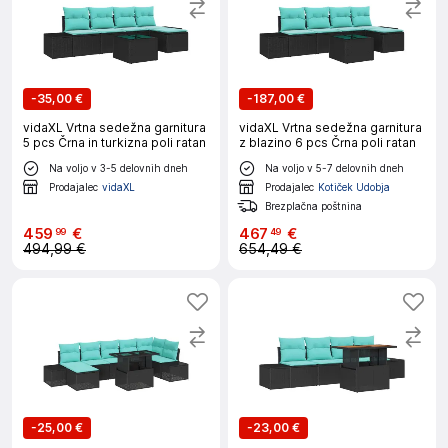
-
35,00 €
-
187,00 €
vidaXL Vrtna sedežna garnitura
vidaXL Vrtna sedežna garnitura
5 pcs Črna in turkizna poli ratan
z blazino 6 pcs Črna poli ratan
Na voljo v 3-5 delovnih dneh
Na voljo v 5-7 delovnih dneh
Prodajalec
vidaXL
Prodajalec
Kotiček Udobja
Brezplačna poštnina
459
€
467
€
99
49
494,99 €
654,49 €
-
25,00 €
-
23,00 €