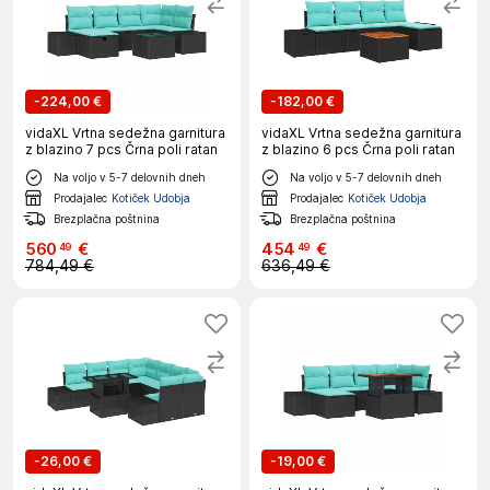
-
224,00 €
-
182,00 €
vidaXL Vrtna sedežna garnitura
vidaXL Vrtna sedežna garnitura
z blazino 7 pcs Črna poli ratan
z blazino 6 pcs Črna poli ratan
Na voljo v 5-7 delovnih dneh
Na voljo v 5-7 delovnih dneh
Prodajalec
Kotiček Udobja
Prodajalec
Kotiček Udobja
Brezplačna poštnina
Brezplačna poštnina
560
€
454
€
49
49
784,49 €
636,49 €
-
26,00 €
-
19,00 €