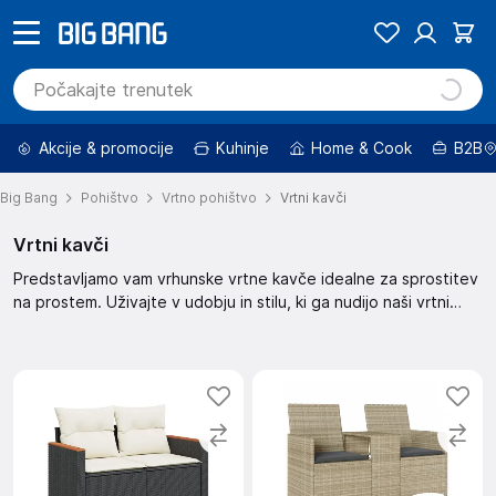
Akcije & promocije
Kuhinje
Home & Cook
B2B
Big Bang
Pohištvo
Vrtno pohištvo
Vrtni kavči
Vrtni kavči
Predstavljamo vam vrhunske vrtne kavče idealne za sprostitev
na prostem. Uživajte v udobju in stilu, ki ga nudijo naši vrtni
kavči. Izberite popoln kavč za vaš vrt in ustvarite oazo miru. Z
našimi kavči bo vaš vrt postal prostor za druženje in uživanje.