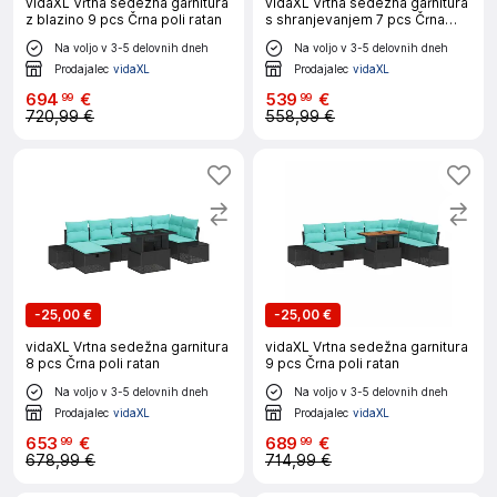
vidaXL Vrtna sedežna garnitura
vidaXL Vrtna sedežna garnitura
z blazino 9 pcs Črna poli ratan
s shranjevanjem 7 pcs Črna
Poly ratan
Na voljo v 3-5 delovnih dneh
Na voljo v 3-5 delovnih dneh
Prodajalec
vidaXL
Prodajalec
vidaXL
694
€
539
€
99
99
720,99 €
558,99 €
-
25,00 €
-
25,00 €
vidaXL Vrtna sedežna garnitura
vidaXL Vrtna sedežna garnitura
8 pcs Črna poli ratan
9 pcs Črna poli ratan
Na voljo v 3-5 delovnih dneh
Na voljo v 3-5 delovnih dneh
Prodajalec
vidaXL
Prodajalec
vidaXL
653
€
689
€
99
99
678,99 €
714,99 €