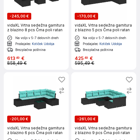
-
245,00 €
-
170,00 €
vidaXL Vrtna sedežna garnitura
vidaXL Vrtna sedežna garnitura
z blazino 8 pcs Črna poli ratan
z blazino 5 pcs Črna poli ratan
Na voljo v 5-7 delovnih dneh
Na voljo v 5-7 delovnih dneh
Prodajalec
Kotiček Udobja
Prodajalec
Kotiček Udobja
Brezplačna poštnina
Brezplačna poštnina
613
€
425
€
49
49
858,49 €
595,49 €
-
201,00 €
-
261,00 €
vidaXL Vrtna sedežna garnitura
vidaXL Vrtna sedežna garnitura
z blazino 6 pcs Črna poli ratan
z blazino 9 pcs Črna poli ratan