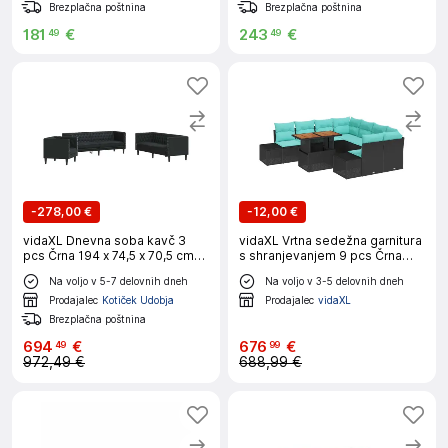
Brezplačna poštnina
Brezplačna poštnina
181
€
243
€
49
49
-
278,00 €
-
12,00 €
vidaXL Dnevna soba kavč 3
vidaXL Vrtna sedežna garnitura
pcs Črna 194 x 74,5 x 70,5 cm
s shranjevanjem 9 pcs Črna
Umjetno usnje
Poly ratan
Na voljo v 5-7 delovnih dneh
Na voljo v 3-5 delovnih dneh
Prodajalec
Kotiček Udobja
Prodajalec
vidaXL
Brezplačna poštnina
694
€
676
€
49
99
972,49 €
688,99 €