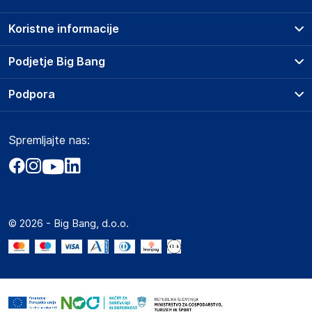
Koristne informacije
Prodajna mesta
Podjetje Big Bang
Splošni pogoji
O podjetju
Podpora
Storitve
Kontakti
Dostava, vnos in odvoz
Pogosta vprašanja
Družbena odgovornost
Načini plačila
Spremljajte nas:
Marketplace
Obvestila za javnost
Nakup na obroke
Kako oddati naročilo?
Akt o digitalnih storitvah
Zavarovanje izdelkov
Vračila in reklamacije
Prodaja podjetjem
Politika zasebnosti
Big Partner - distribucija
Spletni piškotki
© 2026 - Big Bang, d.o.o.
Marketplace za partnerje
Novosti
Interna varna linija za prijavo kršitev po ZZPRI
Zaposlitev