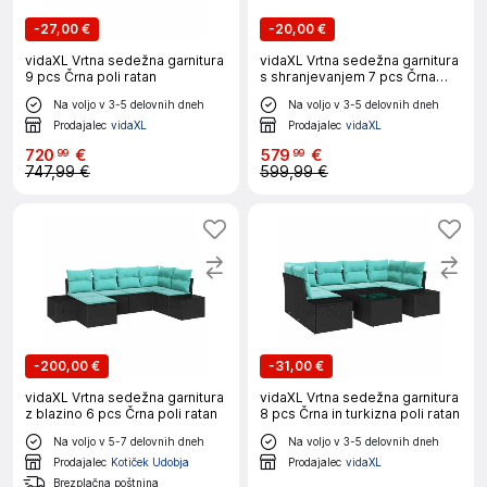
-
27,00 €
-
20,00 €
vidaXL Vrtna sedežna garnitura
vidaXL Vrtna sedežna garnitura
9 pcs Črna poli ratan
s shranjevanjem 7 pcs Črna
Poly ratan
Na voljo v 3-5 delovnih dneh
Na voljo v 3-5 delovnih dneh
Prodajalec
vidaXL
Prodajalec
vidaXL
720
€
579
€
99
99
747,99 €
599,99 €
-
200,00 €
-
31,00 €
vidaXL Vrtna sedežna garnitura
vidaXL Vrtna sedežna garnitura
z blazino 6 pcs Črna poli ratan
8 pcs Črna in turkizna poli ratan
Na voljo v 5-7 delovnih dneh
Na voljo v 3-5 delovnih dneh
Prodajalec
Kotiček Udobja
Prodajalec
vidaXL
Brezplačna poštnina