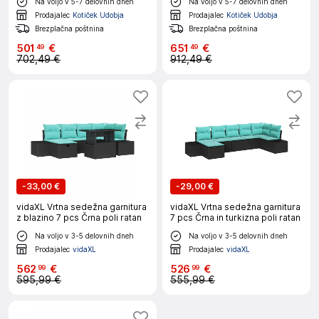
Na voljo v 5-7 delovnih dneh
Na voljo v 5-7 delovnih dneh
Prodajalec
Kotiček Udobja
Prodajalec
Kotiček Udobja
Brezplačna poštnina
Brezplačna poštnina
501
€
651
€
49
49
702,49 €
912,49 €
-
33,00 €
-
29,00 €
vidaXL Vrtna sedežna garnitura
vidaXL Vrtna sedežna garnitura
z blazino 7 pcs Črna poli ratan
7 pcs Črna in turkizna poli ratan
Na voljo v 3-5 delovnih dneh
Na voljo v 3-5 delovnih dneh
Prodajalec
vidaXL
Prodajalec
vidaXL
562
€
526
€
99
99
595,99 €
555,99 €