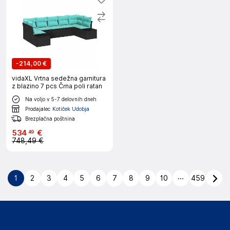
-
214,00 €
vidaXL Vrtna sedežna garnitura
z blazino 7 pcs Črna poli ratan
Na voljo v 5-7 delovnih dneh
Prodajalec
Kotiček Udobja
Brezplačna poštnina
534
€
49
748,49 €
...
1
2
3
4
5
6
7
8
9
10
459