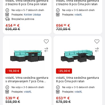
vidaXL Vrtna sedežna garnitura
vidaXL Vrtna sedežna garnitura
z blazino 6 pcs Črna poli ratan
z blazino 9 pcs Črna poli ratan
Na voljo v 5-7 delovnih dneh
Na voljo v 3-5 delovnih dneh
Prodajalec
Kotiček Udobja
Prodajalec
vidaXL
Brezplačna poštnina
454
€
694
€
49
99
636,49 €
720,99 €
-
19,00 €
-
25,00 €
vidaXL Vrtna sedežna garnitura
vidaXL Vrtna sedežna garnitura
s shranjevanjem 7 pcs Črna
8 pcs Črna poli ratan
Poly ratan
Na voljo v 3-5 delovnih dneh
Na voljo v 3-5 delovnih dneh
Prodajalec
vidaXL
Prodajalec
vidaXL
539
€
653
€
99
99
558,99 €
678,99 €