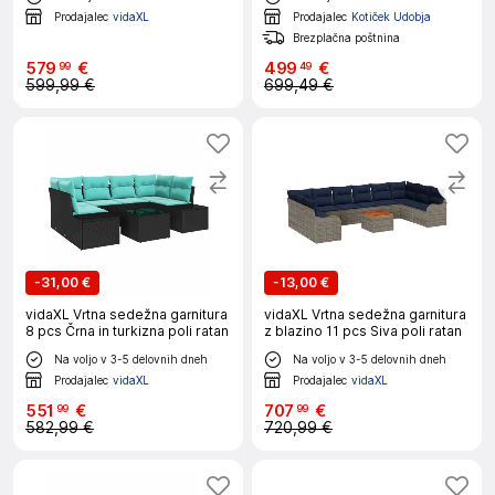
Prodajalec
vidaXL
Prodajalec
Kotiček Udobja
Brezplačna poštnina
579
€
499
€
99
49
599,99 €
699,49 €
-
31,00 €
-
13,00 €
vidaXL Vrtna sedežna garnitura
vidaXL Vrtna sedežna garnitura
8 pcs Črna in turkizna poli ratan
z blazino 11 pcs Siva poli ratan
Na voljo v 3-5 delovnih dneh
Na voljo v 3-5 delovnih dneh
Prodajalec
vidaXL
Prodajalec
vidaXL
551
€
707
€
99
99
582,99 €
720,99 €