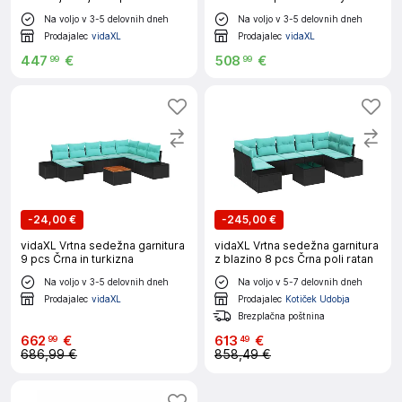
Poli ratan
Na voljo v 3-5 delovnih dneh
Na voljo v 3-5 delovnih dneh
Prodajalec
vidaXL
Prodajalec
vidaXL
447
€
508
€
99
99
-
24,00 €
-
245,00 €
vidaXL Vrtna sedežna garnitura
vidaXL Vrtna sedežna garnitura
9 pcs Črna in turkizna
z blazino 8 pcs Črna poli ratan
Na voljo v 3-5 delovnih dneh
Na voljo v 5-7 delovnih dneh
Prodajalec
vidaXL
Prodajalec
Kotiček Udobja
Brezplačna poštnina
662
€
613
€
99
49
686,99 €
858,49 €