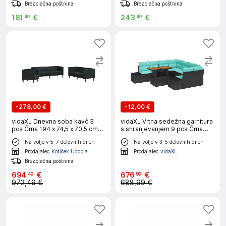
Brezplačna poštnina
Brezplačna poštnina
181
€
243
€
49
49
-
278,00 €
-
12,00 €
vidaXL Dnevna soba kavč 3
vidaXL Vrtna sedežna garnitura
pcs Črna 194 x 74,5 x 70,5 cm
s shranjevanjem 9 pcs Črna
Umjetno usnje
Poly ratan
Na voljo v 5-7 delovnih dneh
Na voljo v 3-5 delovnih dneh
Prodajalec
Kotiček Udobja
Prodajalec
vidaXL
Brezplačna poštnina
694
€
676
€
49
99
972,49 €
688,99 €