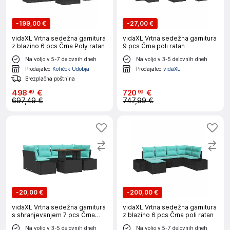
-
199,00 €
-
27,00 €
vidaXL Vrtna sedežna garnitura
vidaXL Vrtna sedežna garnitura
z blazino 6 pcs Črna Poly ratan
9 pcs Črna poli ratan
Na voljo v 5-7 delovnih dneh
Na voljo v 3-5 delovnih dneh
Prodajalec
Kotiček Udobja
Prodajalec
vidaXL
Brezplačna poštnina
498
€
720
€
49
99
697,49 €
747,99 €
-
20,00 €
-
200,00 €
vidaXL Vrtna sedežna garnitura
vidaXL Vrtna sedežna garnitura
s shranjevanjem 7 pcs Črna
z blazino 6 pcs Črna poli ratan
Poly ratan
Na voljo v 3-5 delovnih dneh
Na voljo v 5-7 delovnih dneh