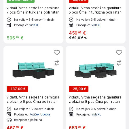
vidaXL Vrtna sedežna garnitura
vidaXL Vrtna sedežna garnitura
7 pcs Črna in turkizna poli ratan
5 pcs Črna in turkizna poli ratan
Na voljo v 3-5 delovnih dneh
Na voljo v 3-5 delovnih dneh
Prodajalec
vidaXL
Prodajalec
vidaXL
459
€
99
494,99 €
595
€
99
-
187,00 €
-
25,00 €
vidaXL Vrtna sedežna garnitura
vidaXL Vrtna sedežna garnitura
z blazino 6 pcs Črna poli ratan
z blazino 8 pcs Črna poli ratan
Na voljo v 5-7 delovnih dneh
Na voljo v 3-5 delovnih dneh
Prodajalec
Kotiček Udobja
Prodajalec
vidaXL
Brezplačna poštnina
467
€
653
€
49
99