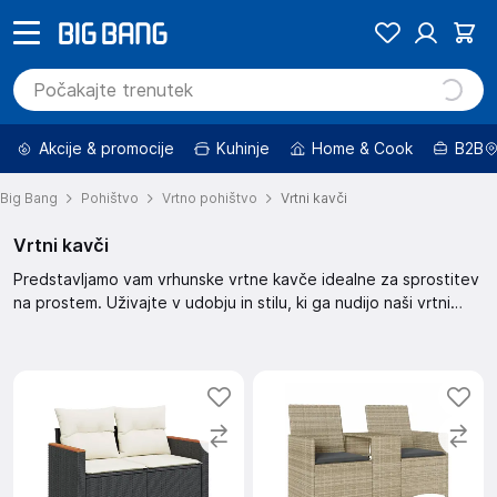
Akcije & promocije
Kuhinje
Home & Cook
B2B
Big Bang
Pohištvo
Vrtno pohištvo
Vrtni kavči
Vrtni kavči
Predstavljamo vam vrhunske vrtne kavče idealne za sprostitev
na prostem. Uživajte v udobju in stilu, ki ga nudijo naši vrtni
kavči. Izberite popoln kavč za vaš vrt in ustvarite oazo miru. Z
našimi kavči bo vaš vrt postal prostor za druženje in uživanje.