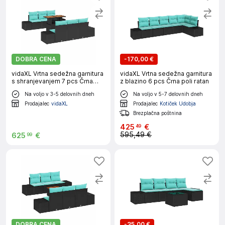
DOBRA CENA
-
170,00 €
vidaXL Vrtna sedežna garnitura
vidaXL Vrtna sedežna garnitura
s shranjevanjem 7 pcs Črna
z blazino 6 pcs Črna poli ratan
Poly ratan
Na voljo v 3-5 delovnih dneh
Na voljo v 5-7 delovnih dneh
Prodajalec
vidaXL
Prodajalec
Kotiček Udobja
Brezplačna poštnina
425
€
49
595,49 €
625
€
99
DOBRA CENA
-
35,00 €