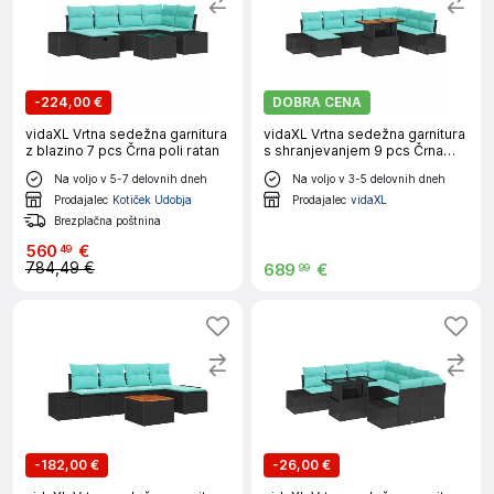
-
224,00 €
DOBRA CENA
vidaXL Vrtna sedežna garnitura
vidaXL Vrtna sedežna garnitura
z blazino 7 pcs Črna poli ratan
s shranjevanjem 9 pcs Črna
Poly ratan
Na voljo v 5-7 delovnih dneh
Na voljo v 3-5 delovnih dneh
Prodajalec
Kotiček Udobja
Prodajalec
vidaXL
Brezplačna poštnina
560
€
49
784,49 €
689
€
99
-
182,00 €
-
26,00 €