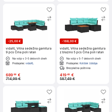
-
25,00 €
-
168,00 €
vidaXL Vrtna sedežna garnitura
vidaXL Vrtna sedežna garnitura
9 pcs Črna poli ratan
z blazino 5 pcs Črna poli ratan
Na voljo v 3-5 delovnih dneh
Na voljo v 5-7 delovnih dneh
Prodajalec
vidaXL
Prodajalec
Kotiček Udobja
Brezplačna poštnina
689
€
419
€
99
49
714,99 €
587,49 €