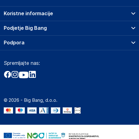
Koristne informacije
Prodajna mesta
Podjetje Big Bang
Splošni pogoji
O podjetju
Podpora
Storitve
Kontakti
Dostava, vnos in odvoz
Pogosta vprašanja
Družbena odgovornost
Načini plačila
Spremljajte nas:
Marketplace
Obvestila za javnost
Nakup na obroke
Kako oddati naročilo?
Akt o digitalnih storitvah
Zavarovanje izdelkov
Vračila in reklamacije
Prodaja podjetjem
Politika zasebnosti
Big Partner - distribucija
Spletni piškotki
© 2026 - Big Bang, d.o.o.
Marketplace za partnerje
Novosti
Interna varna linija za prijavo kršitev po ZZPRI
Zaposlitev