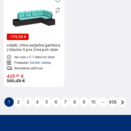
-
170,00 €
vidaXL Vrtna sedežna garnitura
z blazino 5 pcs Črna poli ratan
Na voljo v 5-7 delovnih dneh
Prodajalec
Kotiček Udobja
Brezplačna poštnina
425
€
49
595,49 €
...
1
2
3
4
5
6
7
8
9
10
458