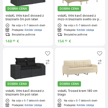
DOBRA CENA
DOBRA CENA
vidaXL Vrtni kavč dvosed z
vidaXL Vrtni kavč dvosed z
blazinami črn poli ratan
mizo in blazinami svetlo siv poli
ratan
Na voljo v 5-7 delovnih dneh
Na voljo v 5-7 delovnih dneh
Prodajalec
Kotiček Udobja
Prodajalec
Kotiček Udobja
Brezplačna poštnina
Brezplačna poštnina
148
€
154
€
49
49
DOBRA CENA
DOBRA CENA
vidaXL Vrtni kavč dvosed z
vidaXL Trosed krem 180 cm
blazinami črn poli ratan
blago
Na voljo v 5-7 delovnih dneh
Na voljo v 5-7 delovnih dneh
Prodajalec
Kotiček Udobja
Prodajalec
Kotiček Udobja