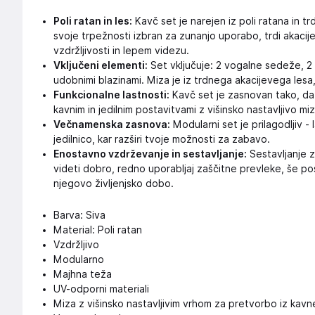
Poli ratan in les:
Kavč set je narejen iz poli ratana in tr
svoje trpežnosti izbran za zunanjo uporabo, trdi akacij
vzdržljivosti in lepem videzu.
Vključeni elementi:
Set vključuje: 2 vogalne sedeže, 2 
udobnimi blazinami. Miza je iz trdnega akacijevega lesa
Funkcionalne lastnosti:
Kavč set je zasnovan tako, d
kavnim in jedilnim postavitvami z višinsko nastavljivo mi
Večnamenska zasnova:
Modularni set je prilagodljiv - 
jedilnico, kar razširi tvoje možnosti za zabavo.
Enostavno vzdrževanje in sestavljanje:
Sestavljanje z
videti dobro, redno uporabljaj zaščitne prevleke, še 
njegovo življenjsko dobo.
Barva: Siva
Material: Poli ratan
Vzdržljivo
Modularno
Majhna teža
UV-odporni materiali
Miza z višinsko nastavljivim vrhom za pretvorbo iz kavne