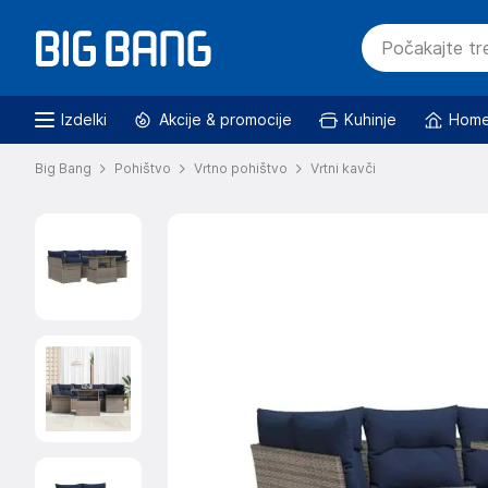
Izdelki
Akcije & promocije
Kuhinje
Home
Big Bang
Pohištvo
Vrtno pohištvo
Vrtni kavči