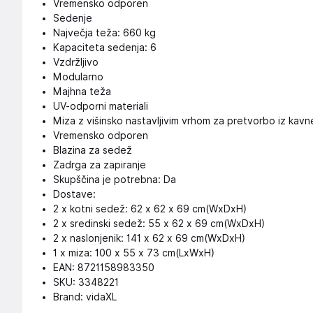
Vremensko odporen
Sedenje
Največja teža: 660 kg
Kapaciteta sedenja: 6
Vzdržljivo
Modularno
Majhna teža
UV-odporni materiali
Miza z višinsko nastavljivim vrhom za pretvorbo iz kavne
Vremensko odporen
Blazina za sedež
Zadrga za zapiranje
Skupščina je potrebna: Da
Dostave:
2 x kotni sedež: 62 x 62 x 69 cm(WxDxH)
2 x sredinski sedež: 55 x 62 x 69 cm(WxDxH)
2 x naslonjenik: 141 x 62 x 69 cm(WxDxH)
1 x miza: 100 x 55 x 73 cm(LxWxH)
EAN: 8721158983350
SKU: 3348221
Brand: vidaXL