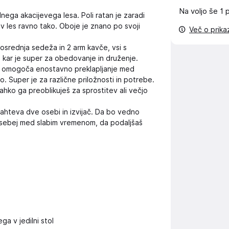
Na voljo še
1 
dnega akacijevega lesa. Poli ratan je zaradi
ev les ravno tako. Oboje je znano po svoji
Več o prik
osrednja sedeža in 2 arm kavče, vsi s
, kar je super za obedovanje in druženje.
a omogoča enostavno preklapljanje med
zo. Super je za različne priložnosti in potrebe.
lahko ga preoblikuješ za sprostitev ali večjo
ahteva dve osebi in izvijač. Da bo vedno
posebej med slabim vremenom, da podaljšaš
ga v jedilni stol