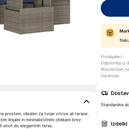
Mar
Naku
Prodajalec
:
Odpremlja iz 
Brezskrben n
Garancija
:
Dostav
Standardna d
na prostem, idealen za tvoje vrtove ali terase.
mi linijami in minimalističnimi oblikami brez
Izdelki
ih enot do elegantnih teras.