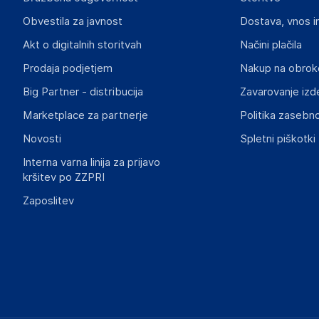
vidaXL
Obvestila za javnost
Dostava, vnos i
Mary Kingsleystraat 1, 5928 SK Venlo
The Netherlands
Akt o digitalnih storitvah
Načini plačila
https://www.vidaxl.nl/
Prodaja podjetjem
Nakup na obrok
Big Partner - distribucija
Zavarovanje izd
Slike o varnosti izdelka
Slike o varnosti izdelka vsebujejo opozorila na embalaži izd
Marketplace za partnerje
Politika zasebno
informacije, povezane z določenim izdelkom.
Novosti
Spletni piškotki
Interna varna linija za prijavo
kršitev po ZZPRI
Zaposlitev