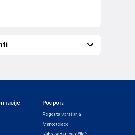
nti
ov, državo in elektronski naslov) povezane s
ormacije
Podpora
Pogosta vprašanja
Marketplace
st izdelka z zahtevanimi predpisi.
Kako oddati naročilo?