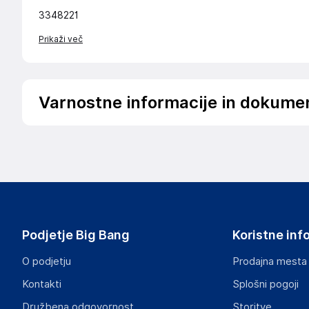
3348221
Prikaži več
Varnostne informacije in dokume
Podatki o proizvajalcu
Podatki o proizvajalcu vključujejo informacije (naziv, nasl
proizvajalcem izdelka.
vidaXL
Mary Kingsleystraat 1, 5928 SK Venlo
The Netherlands
Podjetje Big Bang
Koristne inf
https://www.vidaxl.nl/
O podjetju
Prodajna mesta
Odgovorna oseba v EU
Kontakti
Splošni pogoji
Gospodarski subjekt s sedežem v EU, ki zagotavlja skladno
Družbena odgovornost
Storitve