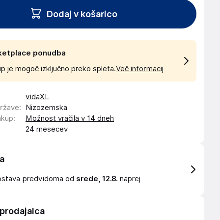
Dodaj v košarico
ketplace ponudba
p je mogoč izključno preko spleta.
Več informacij
vidaXL
države
:
Nizozemska
akup
:
Možnost vračila v 14 dneh
24 mesecev
a
ostava
predvidoma od
srede, 12.8.
naprej
 prodajalca