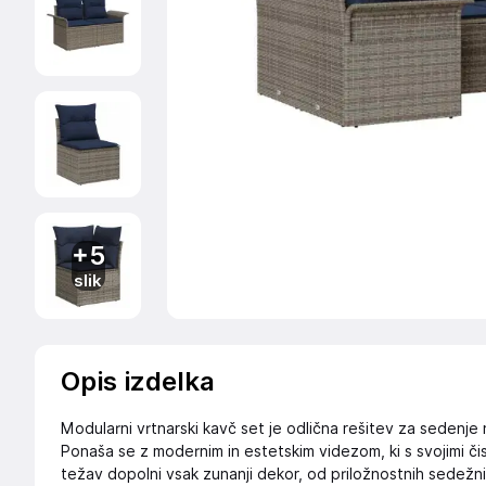
+5
slik
Opis izdelka
Modularni vrtnarski kavč set je odlična rešitev za sedenje 
Ponaša se z modernim in estetskim videzom, ki s svojimi čisti
težav dopolni vsak zunanji dekor, od priložnostnih sedežn