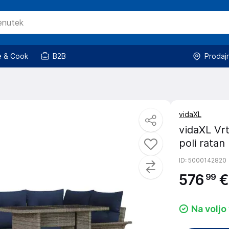
 & Cook
B2B
Prodaj
vidaXL
vidaXL Vrt
poli ratan
ID
: 5000142820
576
€
99
Na voljo