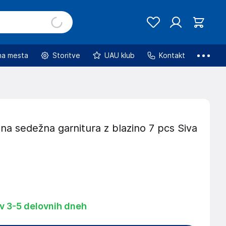
na mesta
Storitve
UAU klub
Kontakt
na sedežna garnitura z blazino 7 pcs Siva
 v 3-5 delovnih dneh