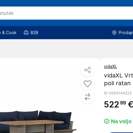
 & Cook
B2B
Prodaj
vidaXL
vidaXL Vrt
poli ratan
ID
: 5000144223
522
99
Na voljo