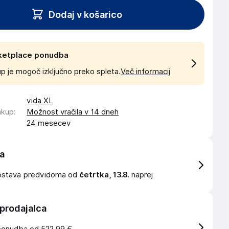
Dodaj v košarico
ketplace ponudba
p je mogoč izključno preko spleta.
Več informacij
vida XL
akup
:
Možnost vračila v 14 dneh
24 mesecev
a
ostava
predvidoma od
četrtka, 13.8.
naprej
 prodajalca