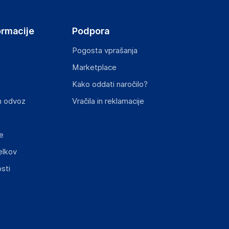
ormacije
Podpora
Pogosta vprašanja
Marketplace
st izdelka z zahtevanimi predpisi.
Kako oddati naročilo?
n odvoz
Vračila in reklamacije
e
elkov
elka in lahko vključujejo ključne varnostne
sti