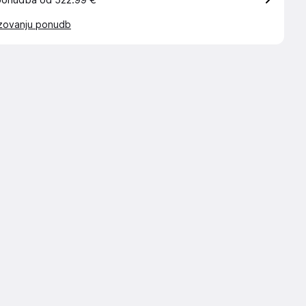
ponudba od 522.99 €
azovanju ponudb