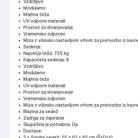
Vzdržljivo
Modularno
Majhna teža
UV-odporni materiali
Prostori za shranjevanje
Vremensko odporen
Miza z višinsko nastavljivim vrhom za pretvorbo iz kavne
Sedenje
Največja teža: 735 kg
Kapaciteta sedenja: 6
Vzdržljivo
Modularno
Majhna teža
UV-odporni materiali
Prostori za shranjevanje
Vremensko odporen
Miza z višinsko nastavljivim vrhom za pretvorbo iz kavne
Blazina za sedež
Zadrga za zapiranje
Skupščina je potrebna: Da
Dostave:
2 x Srednji sedež: 55 x 62 x 85 cm (ŠxDxV)