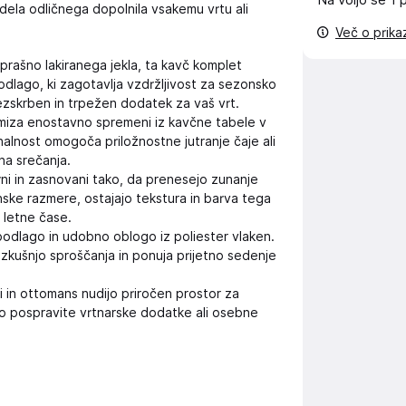
Na voljo še
1 
dela odličnega dopolnila vsakemu vrtu ali
Več o prik
prašno lakiranega jekla, ta kavč komplet
odlago, ki zagotavlja vzdržljivost za sezonsko
rezskrben in trpežen dodatek za vaš vrt.
 miza enostavno spremeni iz kavčne tabele v
nalnost omogoča priložnostne jutranje čaje ali
na srečanja.
ni in zasnovani tako, da prenesejo zunanje
ske razmere, ostajajo tekstura in barva tega
 letne čase.
podlago in udobno oblogo iz poliester vlaken.
izkušnjo sproščanja in ponuja prijetno sedenje
 in ottomans nudijo priročen prostor za
o pospravite vrtnarske dodatke ali osebne