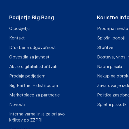
vidaXL
Mary Kingsleystraat 1, 5928 SK Venlo
The Netherlands
Podjetje Big Bang
Koristne inf
https://www.vidaxl.nl/
O podjetju
Prodajna mesta
Odgovorna oseba v EU
Kontakti
Splošni pogoji
Gospodarski subjekt s sedežem v EU, ki zagotavlja skladno
Družbena odgovornost
Storitve
vidaXL
Obvestila za javnost
Dostava, vnos i
Mary Kingsleystraat 1, 5928 SK Venlo
The Netherlands
Akt o digitalnih storitvah
Načini plačila
https://www.vidaxl.nl/
Prodaja podjetjem
Nakup na obrok
Big Partner - distribucija
Zavarovanje izd
Slike o varnosti izdelka
Slike o varnosti izdelka vsebujejo opozorila na embalaži izd
Marketplace za partnerje
Politika zasebno
informacije, povezane z določenim izdelkom.
Novosti
Spletni piškotki
Interna varna linija za prijavo
kršitev po ZZPRI