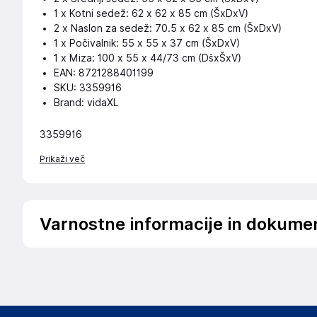
1 x Kotni sedež: 62 x 62 x 85 cm (ŠxDxV)
2 x Naslon za sedež: 70.5 x 62 x 85 cm (ŠxDxV)
1 x Počivalnik: 55 x 55 x 37 cm (ŠxDxV)
1 x Miza: 100 x 55 x 44/73 cm (DšxŠxV)
EAN: 8721288401199
SKU: 3359916
Brand: vidaXL
3359916
Prikaži več
Varnostne informacije in dokume
Podatki o proizvajalcu
Podatki o proizvajalcu vključujejo informacije (naziv, nasl
proizvajalcem izdelka.