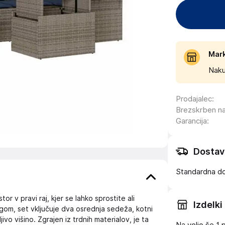
Mar
Naku
Prodajalec
:
Brezskrben n
Garancija
:
Dostav
Standardna d
r v pravi raj, kjer se lahko sprostite ali
Izdelki
logom, set vključuje dva osrednja sedeža, kotni
ivo višino. Zgrajen iz trdnih materialov, je ta