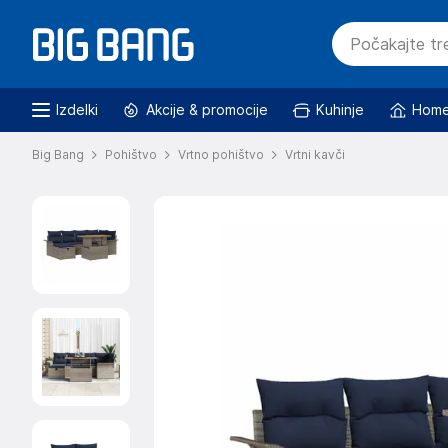
Izdelki
Akcije & promocije
Kuhinje
Home
Big Bang
Pohištvo
Vrtno pohištvo
Vrtni kavči