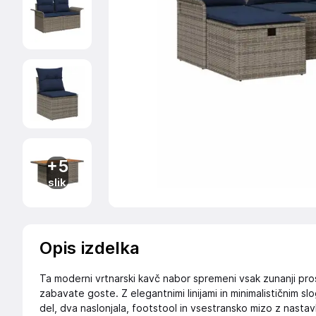
+5
slik
Opis izdelka
Ta moderni vrtnarski kavč nabor spremeni vsak zunanji prosto
zabavate goste. Z elegantnimi linijami in minimalističnim s
del, dva naslonjala, footstool in vsestransko mizo z nastavlj