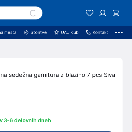
na mesta
Storitve
UAU klub
Kontakt
na sedežna garnitura z blazino 7 pcs Siva
€
 v 3-6 delovnih dneh