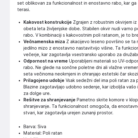
set oblikovan za funkcionalnost in enostavno rabo, kar ga 
terasi.
Kakovost konstrukcije
Zgrajen z robustnim okvirjem iz 
obeta leta življenjske dobe. Stabilen okvir nudi varno p
rabo. V kombinaciji s kakovostnim poli ratanom, je to b
Večnamenska miza
Z akacijevo leseno površino se ta
jedilno mizo z enostavno nastavitvijo višine. Ta funkcio
večerje, kar zagotavlja vsestransko uporabo za družab
Odpornost na vreme
Uporabljeni materiali so UV-odpor
rabo. Ne glede na sončne poletne dni ali vlažne vremen
seta večinoma neokrnjeni in ohranjajo estetski čar skozi
Prilagojeno udobje
Vsak sedežni del ima poli ratan za 
Blazine zagotavljajo udobno sedenje, kar izboljša vašo 
za dolge ure.
Rešitve za shranjevanje
Pametno skrite komore v klopi
shranjevanje. Ta funkcionalnost omogoča, da enostavn
stvari, kar zagotavlja urejen zunanji prostor.
Barva: Siva
Material: Poli ratan