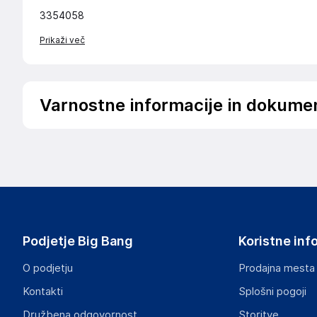
3354058
Prikaži več
Varnostne informacije in dokume
Podatki o proizvajalcu
Podatki o proizvajalcu vključujejo informacije (naziv, nasl
proizvajalcem izdelka.
vidaXL
Mary Kingsleystraat 1, 5928 SK Venlo
The Netherlands
Podjetje Big Bang
Koristne inf
https://www.vidaxl.nl/
O podjetju
Prodajna mesta
Odgovorna oseba v EU
Kontakti
Splošni pogoji
Gospodarski subjekt s sedežem v EU, ki zagotavlja skladno
Družbena odgovornost
Storitve