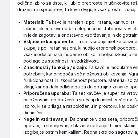
odlično izbiro za tiste, ki ljubijo preproste in učinkovite 
druženja in sprostitev, ta kavč dviguje vsak prostor zunaj.
Materiali:
Ta kavč je narejen iz poli ratana, kar nudi st
lakiran jeklen okvir dodaja eleganco in stabilnost v vse
in jekla zagotavlja enostavno vzdrževanje in dolgotrajn
Vključene komponente:
Ta set vsebuje mehke blazine s
skupaj s poli ratan nasloni, ki nudijo eronomsk podporo. 
vsak modul prinaša moderno obliko in boljšo izkušnjo sede
podlago za stabilnost in vzdržljivost.
Značilnosti / funkcija / dizajn:
Ta kavč je modularna eno
potrebam, kar omogoča več možnosti oblikovanja. Vgraj
funkcionalnost in izkoriščenost prostora. Materiali so 
vlagi, kar ga dela odličnega za dolgotrajno zunanjo upo
Priporočena uporaba:
Ta set kavčev je super za vrtove
priložnostim, od družinskih srečanj do mirnih večerov. N
izbiro, ki se prilagaja razpoloženju in prostoru, kar poskrb
dinamični.
Nege in vzdrževanja:
Da ohranite videz seta, priporoč
uporabi, in shranjevanje blazin v notranjosti med slabi
izogibajte ostrim kemikalijam. Redna skrb bo zagotovila,