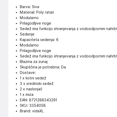
Barva: Siva
Material: Poly ratan
Modularno
Prilagodljive noge
Sedež ima funkcijo shranjevanja z vodoodpornim nahrb
Sedenje
Kapaciteta sedenja: 6
Modularno
Prilagodljive noge
Sedež ima funkcijo shranjevanja z vodoodpornim nahrb
Blazina za zunaj
Skupščina je potrebna: Da
Dostave:
1 x kotni sedež
3 x sredinski sedež
2 x naslonjač
1 x miza
EAN: 8721288343291
SKU: 3354058
Brand: vidaXL