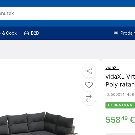
 & Cook
B2B
Prodaj
vidaXL
vidaXL Vrt
Poly ratan
ID
: 5000144498
DOBRA CENA
558
€
49