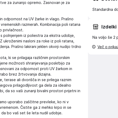
rešitve za zunanjo opremo. Zasnovan je za
Standardna d
il in odpornost na UV žarke in vlago. Prašno
h vremenskih razmerah. Kombinacija poli ratana
Izdelki
o privlačnost.
 polnjenjem iz poliestra za ekstra udobje,
Na voljo še
2 
Z ukroženimi nasloni za roke iz poli ratana,
nja. Prašno lakirani jeklen okvirji nudijo trdno
Več o prik
ta, ki se prilagaja različnim prostorskim
ene možnosti shranjevanja poskrbijo za
zasnovani za odpornost proti UV žarkom in
rabo brez žrtvovanja dizajna.
, terase ali dvorišča in se prilega raznim
jegova prilagodljivost ga dela za idealno
i, da so vaši zunanji bivalni prostori prijetni in
amo uporabo zaščitne prevleke, ko ni v
m vremenom. Čistite ga z mehko krpo in se
 da bo vaš set še leta nudil udobje.