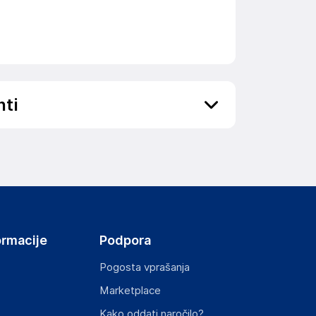
nti
ov, državo in elektronski naslov) povezane s
ormacije
Podpora
Pogosta vprašanja
Marketplace
st izdelka z zahtevanimi predpisi.
Kako oddati naročilo?