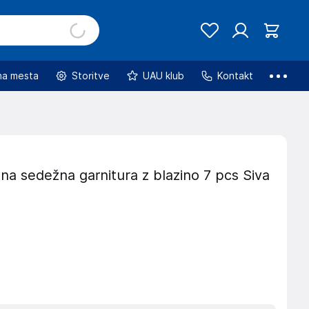
na mesta
Storitve
UAU klub
Kontakt
na sedežna garnitura z blazino 7 pcs Siva