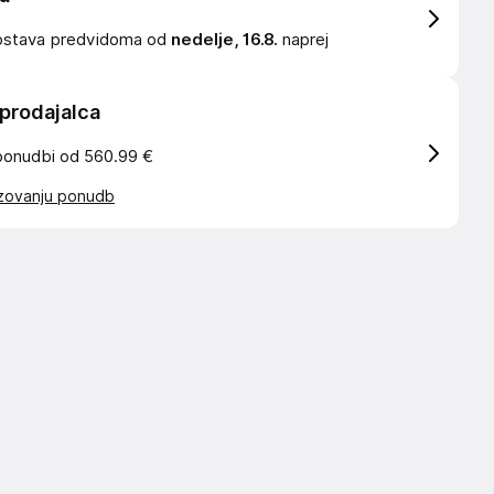
ostava
predvidoma od
nedelje, 16.8.
naprej
 prodajalca
ponudbi od 560.99 €
azovanju ponudb