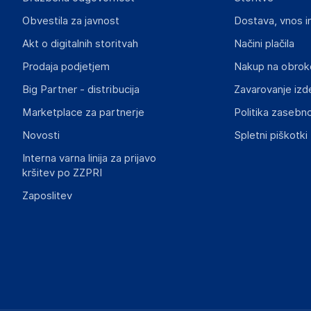
vidaXL
Obvestila za javnost
Dostava, vnos i
Mary Kingsleystraat 1, 5928 SK Venlo
The Netherlands
Akt o digitalnih storitvah
Načini plačila
https://www.vidaxl.nl/
Prodaja podjetjem
Nakup na obrok
Big Partner - distribucija
Zavarovanje izd
Slike o varnosti izdelka
Slike o varnosti izdelka vsebujejo opozorila na embalaži izd
Marketplace za partnerje
Politika zasebno
informacije, povezane z določenim izdelkom.
Novosti
Spletni piškotki
Interna varna linija za prijavo
kršitev po ZZPRI
Zaposlitev