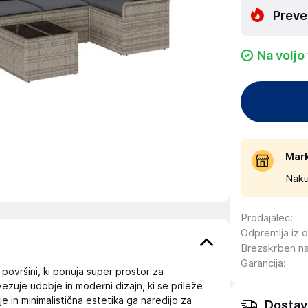
Preve
Na voljo
Mar
Naku
Prodajalec
:
Odpremlja iz 
Brezskrben n
Garancija
:
površini, ki ponuja super prostor za
vezuje udobje in moderni dizajn, ki se prileže
je in minimalistična estetika ga naredijo za
Dostav