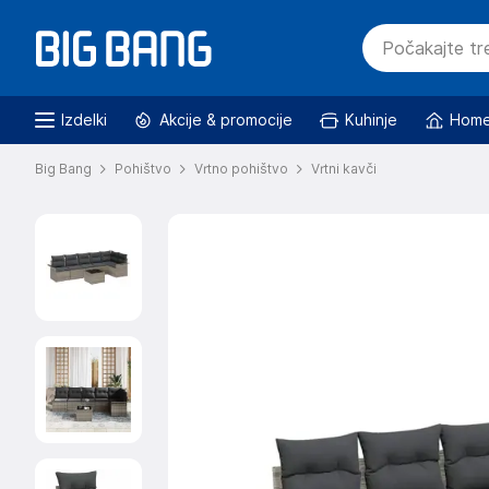
Izdelki
Akcije & promocije
Kuhinje
Home
Big Bang
Pohištvo
Vrtno pohištvo
Vrtni kavči