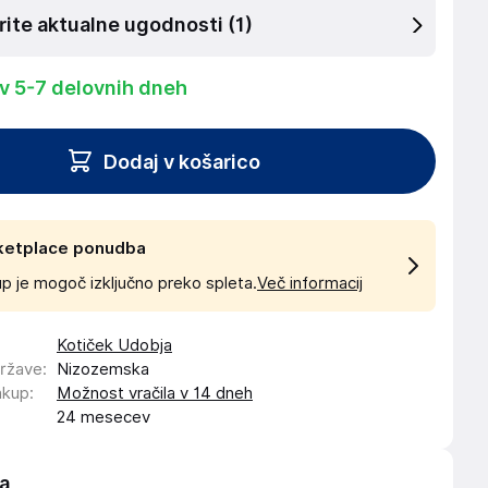
rite aktualne ugodnosti
(1)
 v 5-7 delovnih dneh
Dodaj v košarico
ketplace ponudba
p je mogoč izključno preko spleta.
Več informacij
Kotiček Udobja
države
:
Nizozemska
akup
:
Možnost vračila v 14 dneh
24 mesecev
a