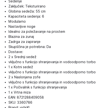
Sedenje
Zaključek: Teksturirano
Globina sedeža: 55 cm
Kapaciteta sedenja: 6
Modularno
Nastavljive noge
Idealno za poležavanje na prostem
Blazina za zunaj
Zadrga za zapiranje
Skupščina je potrebna: Da
Dostave:
2 x Srednji sedež
vključno s funkcijo shranjevanja in vodoodporno torbo
1 x Kotni sedež
vključno s funkcijo shranjevanja in vodoodporno torbo
2 x Naslonjena zofe
vključno s funkcijo shranjevanja in vodoodporno torbo
1 x Počivalnik s funkcijo shranjevanja
1 x Vrtna miza
EAN: 8721288409058
SKU: 3360786
Brand: vidaXL