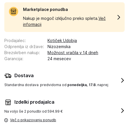
Marketplace ponudba
Nakup je mogoč izključno preko spleta.
Več
informacij
Prodajalec
:
Kotiček Udobja
Odpremlja iz države
:
Nizozemska
Brezskrben nakup
:
Možnost vračila v 14 dneh
Garancija
:
24 mesecev
Dostava
Standardna dostava
predvidoma od
ponedeljka, 17.8.
naprej
Izdelki prodajalca
Na voljo še
2 ponudbi od 594.99 €
Več o prikazovanju ponudb