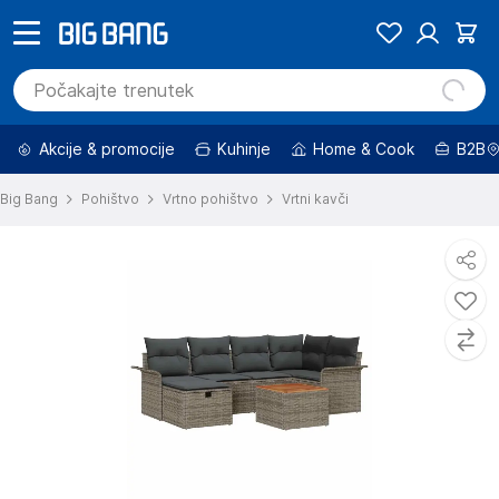
Akcije & promocije
Kuhinje
Home & Cook
B2B
Big Bang
Pohištvo
Vrtno pohištvo
Vrtni kavči