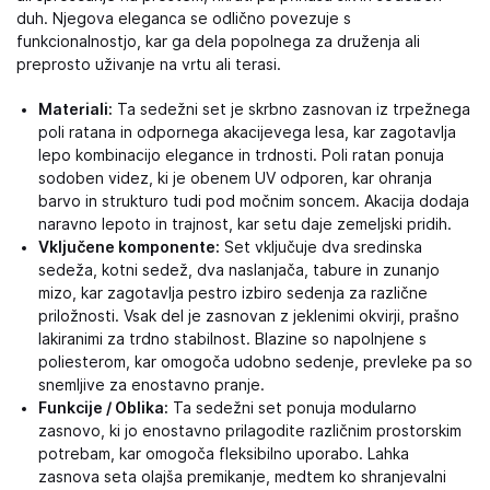
duh. Njegova eleganca se odlično povezuje s
funkcionalnostjo, kar ga dela popolnega za druženja ali
preprosto uživanje na vrtu ali terasi.
Materiali:
Ta sedežni set je skrbno zasnovan iz trpežnega
poli ratana in odpornega akacijevega lesa, kar zagotavlja
lepo kombinacijo elegance in trdnosti. Poli ratan ponuja
sodoben videz, ki je obenem UV odporen, kar ohranja
barvo in strukturo tudi pod močnim soncem. Akacija dodaja
naravno lepoto in trajnost, kar setu daje zemeljski pridih.
Vključene komponente:
Set vključuje dva sredinska
sedeža, kotni sedež, dva naslanjača, tabure in zunanjo
mizo, kar zagotavlja pestro izbiro sedenja za različne
priložnosti. Vsak del je zasnovan z jeklenimi okvirji, prašno
lakiranimi za trdno stabilnost. Blazine so napolnjene s
poliesterom, kar omogoča udobno sedenje, prevleke pa so
snemljive za enostavno pranje.
Funkcije / Oblika:
Ta sedežni set ponuja modularno
zasnovo, ki jo enostavno prilagodite različnim prostorskim
potrebam, kar omogoča fleksibilno uporabo. Lahka
zasnova seta olajša premikanje, medtem ko shranjevalni