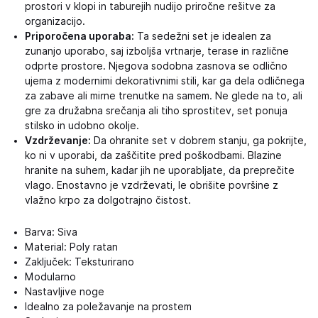
prostori v klopi in taburejih nudijo priročne rešitve za
organizacijo.
Priporočena uporaba:
Ta sedežni set je idealen za
zunanjo uporabo, saj izboljša vrtnarje, terase in različne
odprte prostore. Njegova sodobna zasnova se odlično
ujema z modernimi dekorativnimi stili, kar ga dela odličnega
za zabave ali mirne trenutke na samem. Ne glede na to, ali
gre za družabna srečanja ali tiho sprostitev, set ponuja
stilsko in udobno okolje.
Vzdrževanje:
Da ohranite set v dobrem stanju, ga pokrijte,
ko ni v uporabi, da zaščitite pred poškodbami. Blazine
hranite na suhem, kadar jih ne uporabljate, da preprečite
vlago. Enostavno je vzdrževati, le obrišite površine z
vlažno krpo za dolgotrajno čistost.
Barva: Siva
Material: Poly ratan
Zaključek: Teksturirano
Modularno
Nastavljive noge
Idealno za poležavanje na prostem