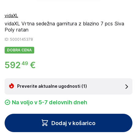
vidaXL
vidaXL Vrtna sedežna garnitura z blazino 7 pcs Siva
Poly ratan
ID
: 5000145378
DOBRA CENA
592
€
49
Preverite aktualne ugodnosti
(1)
Na voljo v 5-7 delovnih dneh
Dodaj v košarico