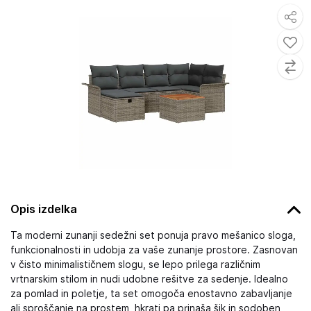
Opis izdelka
Ta moderni zunanji sedežni set ponuja pravo mešanico sloga,
funkcionalnosti in udobja za vaše zunanje prostore. Zasnovan
v čisto minimalističnem slogu, se lepo prilega različnim
vrtnarskim stilom in nudi udobne rešitve za sedenje. Idealno
za pomlad in poletje, ta set omogoča enostavno zabavljanje
ali sproščanje na prostem, hkrati pa prinaša šik in sodoben