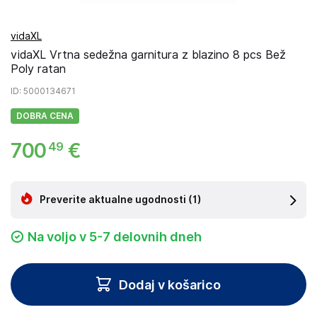
vidaXL
vidaXL Vrtna sedežna garnitura z blazino 8 pcs Bež
Poly ratan
ID
: 5000134671
DOBRA CENA
700
€
49
Preverite aktualne ugodnosti
(1)
Na voljo v 5-7 delovnih dneh
Dodaj v košarico