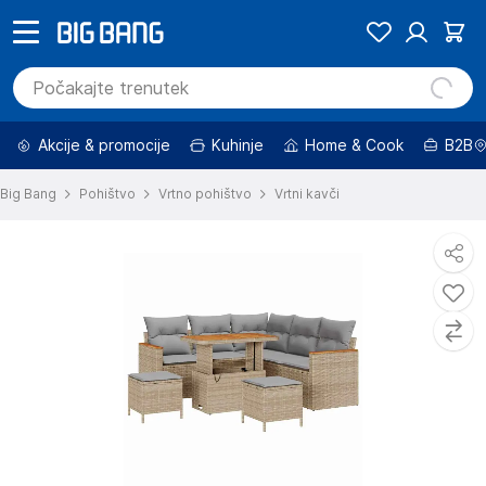
Akcije & promocije
Kuhinje
Home & Cook
B2B
Big Bang
Pohištvo
Vrtno pohištvo
Vrtni kavči