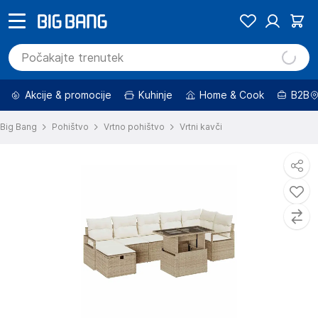
Akcije & promocije
Kuhinje
Home & Cook
B2B
Big Bang
Pohištvo
Vrtno pohištvo
Vrtni kavči