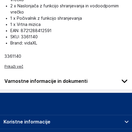
2 x Naslonjača z funkcijo shranjevanja in vodoodpornim
vrečko
1 x Počivalnik z funkcijo shranjevanja
1 x Vrtna mizica
EAN: 8721288412591
SKU: 3361140
Brand: vidaXL
3361140
Prikaži več
Varnostne informacije in dokumenti
Podatki o proizvajalcu
Podatki o proizvajalcu vključujejo informacije (naziv, naslov,
državo in elektronski naslov) povezane s proizvajalcem
izdelka.
Koristne informacije
vidaXL
Mary Kingsleystraat 1, 5928 SK Venlo