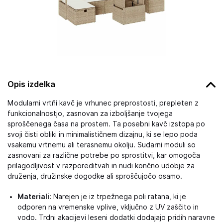
Opis izdelka
Modularni vrtňi kavč je vrhunec preprostosti, prepleten z
funkcionalnostjo, zasnovan za izboljšanje tvojega
sproščenega časa na prostem. Ta posebni kavč izstopa po
svoji čisti obliki in minimalističnem dizajnu, ki se lepo poda
vsakemu vrtnemu ali terasnemu okolju. Sudarni moduli so
zasnovani za različne potrebe po sprostitvi, kar omogoča
prilagodljivost v razporeditvah in nudi končno udobje za
druženja, družinske dogodke ali sproščujočo osamo.
Materiali:
Narejen je iz trpežnega poli ratana, ki je
odporen na vremenske vplive, vključno z UV zaščito in
vodo. Trdni akacijevi leseni dodatki dodajajo pridih naravne