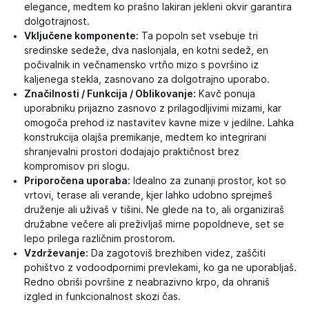
elegance, medtem ko prašno lakiran jekleni okvir garantira
dolgotrajnost.
Vključene komponente:
Ta popoln set vsebuje tri
sredinske sedeže, dva naslonjala, en kotni sedež, en
počivalnik in večnamensko vrtňo mizo s površino iz
kaljenega stekla, zasnovano za dolgotrajno uporabo.
Značilnosti / Funkcija / Oblikovanje:
Kavč ponuja
uporabniku prijazno zasnovo z prilagodljivimi mizami, kar
omogoča prehod iz nastavitev kavne mize v jedilne. Lahka
konstrukcija olajša premikanje, medtem ko integrirani
shranjevalni prostori dodajajo praktičnost brez
kompromisov pri slogu.
Priporočena uporaba:
Idealno za zunanji prostor, kot so
vrtovi, terase ali verande, kjer lahko udobno sprejmeš
druženje ali uživaš v tišini. Ne glede na to, ali organiziraš
družabne večere ali preživljaš mirne popoldneve, set se
lepo prilega različnim prostorom.
Vzdrževanje:
Da zagotoviš brezhiben videz, zaščiti
pohištvo z vodoodpornimi prevlekami, ko ga ne uporabljaš.
Redno obriši površine z neabrazivno krpo, da ohraniš
izgled in funkcionalnost skozi čas.