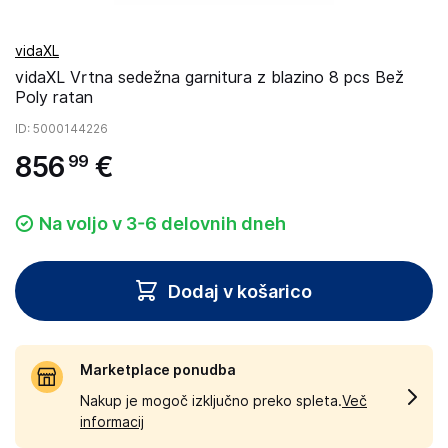
vidaXL
vidaXL Vrtna sedežna garnitura z blazino 8 pcs Bež
Poly ratan
ID
: 5000144226
856
€
99
Na voljo v 3-6 delovnih dneh
Dodaj v košarico
Marketplace ponudba
Nakup je mogoč izključno preko spleta.
Več
informacij