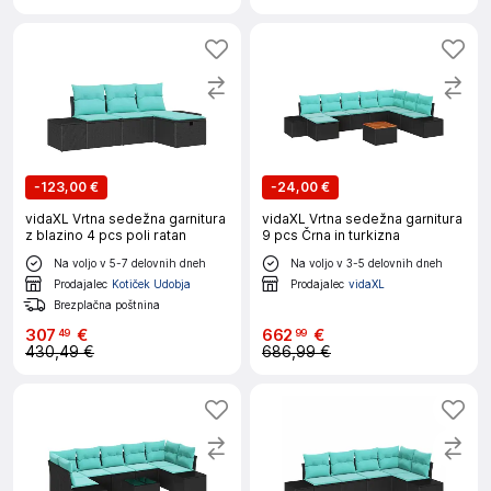
-
123,00 €
-
24,00 €
vidaXL Vrtna sedežna garnitura
vidaXL Vrtna sedežna garnitura
z blazino 4 pcs poli ratan
9 pcs Črna in turkizna
Na voljo v 5-7 delovnih dneh
Na voljo v 3-5 delovnih dneh
Prodajalec
Kotiček Udobja
Prodajalec
vidaXL
Brezplačna poštnina
307
€
662
€
49
99
430,49 €
686,99 €