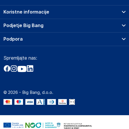
Koristne informacije
Prodajna mesta
Podjetje Big Bang
Splošni pogoji
O podjetju
Podpora
Storitve
Kontakti
Dostava, vnos in odvoz
Pogosta vprašanja
Družbena odgovornost
Načini plačila
Spremljajte nas:
Marketplace
Obvestila za javnost
Nakup na obroke
Kako oddati naročilo?
Akt o digitalnih storitvah
Zavarovanje izdelkov
Vračila in reklamacije
Prodaja podjetjem
Politika zasebnosti
Big Partner - distribucija
Spletni piškotki
© 2026 - Big Bang, d.o.o.
Marketplace za partnerje
Novosti
Interna varna linija za prijavo kršitev po ZZPRI
Zaposlitev