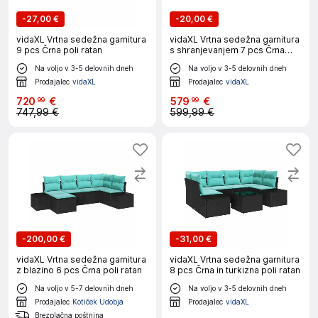
-
27,00 €
-
20,00 €
vidaXL Vrtna sedežna garnitura
vidaXL Vrtna sedežna garnitura
9 pcs Črna poli ratan
s shranjevanjem 7 pcs Črna
Poly ratan
Na voljo v 3-5 delovnih dneh
Na voljo v 3-5 delovnih dneh
Prodajalec
vidaXL
Prodajalec
vidaXL
720
€
579
€
99
99
747,99 €
599,99 €
-
200,00 €
-
31,00 €
vidaXL Vrtna sedežna garnitura
vidaXL Vrtna sedežna garnitura
z blazino 6 pcs Črna poli ratan
8 pcs Črna in turkizna poli ratan
Na voljo v 5-7 delovnih dneh
Na voljo v 3-5 delovnih dneh
Prodajalec
Kotiček Udobja
Prodajalec
vidaXL
Brezplačna poštnina