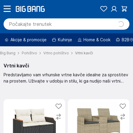
Akcije & promocije
Kuhinje
Home & Cook
B2B
Big Bang
Pohištvo
Vrtno pohištvo
Vrtni kavči
Vrtni kavči
Predstavljamo vam vrhunske vrtne kavče idealne za sprostitev
na prostem. Uživajte v udobju in stilu, ki ga nudijo naši vrtni
kavči. Izberite popoln kavč za vaš vrt in ustvarite oazo miru. Z
našimi kavči bo vaš vrt postal prostor za druženje in uživanje.