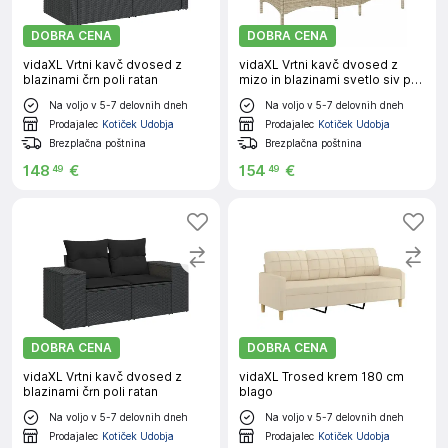
DOBRA CENA
DOBRA CENA
vidaXL Vrtni kavč dvosed z
vidaXL Vrtni kavč dvosed z
blazinami črn poli ratan
mizo in blazinami svetlo siv poli
ratan
Na voljo v 5-7 delovnih dneh
Na voljo v 5-7 delovnih dneh
Prodajalec
Kotiček Udobja
Prodajalec
Kotiček Udobja
Brezplačna poštnina
Brezplačna poštnina
148
€
154
€
49
49
DOBRA CENA
DOBRA CENA
vidaXL Vrtni kavč dvosed z
vidaXL Trosed krem 180 cm
blazinami črn poli ratan
blago
Na voljo v 5-7 delovnih dneh
Na voljo v 5-7 delovnih dneh
Prodajalec
Kotiček Udobja
Prodajalec
Kotiček Udobja