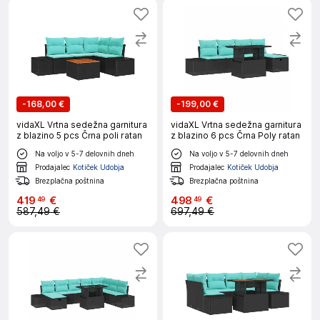
-
168,00 €
-
199,00 €
vidaXL Vrtna sedežna garnitura
vidaXL Vrtna sedežna garnitura
z blazino 5 pcs Črna poli ratan
z blazino 6 pcs Črna Poly ratan
Na voljo v 5-7 delovnih dneh
Na voljo v 5-7 delovnih dneh
Prodajalec
Kotiček Udobja
Prodajalec
Kotiček Udobja
Brezplačna poštnina
Brezplačna poštnina
419
€
498
€
49
49
587,49 €
697,49 €