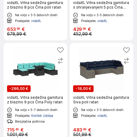
vidaXL Vrtna sedežna garnitura
vidaXL Vrtna sedežna garnitura
z blazino 8 pcs Črna poli ratan
s shranjevanjem 5 pcs Črna
Poly ratan
Na voljo v 3-5 delovnih dneh
Na voljo v 3-5 delovnih dneh
Prodajalec
vidaXL
Prodajalec
vidaXL
653
€
429
€
99
99
678,99 €
452,99 €
-
286,00 €
-
18,00 €
vidaXL Vrtna sedežna garnitura
vidaXL Vrtna sedežna garnitura
z blazino 9 pcs Črna Poly ratan
Siva poli ratan
Na voljo v 5-7 delovnih dneh
Na voljo v 3-5 delovnih dneh
Prodajalec
Kotiček Udobja
Prodajalec
vidaXL
Brezplačna poštnina
715
€
483
€
49
99
1.001,49 €
501,99 €