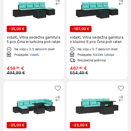
-
35,00 €
-
187,00 €
vidaXL Vrtna sedežna garnitura
vidaXL Vrtna sedežna garnitura
5 pcs Črna in turkizna poli ratan
z blazino 6 pcs Črna poli ratan
Na voljo v 3-5 delovnih dneh
Na voljo v 5-7 delovnih dneh
Prodajalec
vidaXL
Prodajalec
Kotiček Udobja
Brezplačna poštnina
459
€
467
€
99
49
494,99 €
654,49 €
-
25,00 €
-
23,00 €