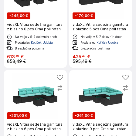
-
245,00 €
-
170,00 €
vidaXL Vrtna sedežna garnitura
vidaXL Vrtna sedežna garnitura
z blazino 8 pcs Črna poli ratan
z blazino 5 pcs Črna poli ratan
Na voljo v 5-7 delovnih dneh
Na voljo v 5-7 delovnih dneh
Prodajalec
Kotiček Udobja
Prodajalec
Kotiček Udobja
Brezplačna poštnina
Brezplačna poštnina
613
€
425
€
49
49
858,49 €
595,49 €
-
201,00 €
-
261,00 €
vidaXL Vrtna sedežna garnitura
vidaXL Vrtna sedežna garnitura
z blazino 6 pcs Črna poli ratan
z blazino 9 pcs Črna poli ratan