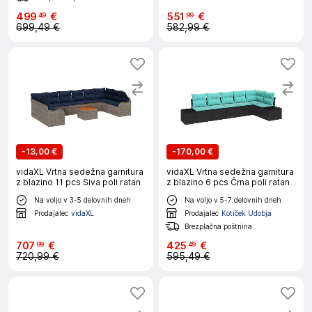
499
€
551
€
49
99
699,49 €
582,99 €
-
13,00 €
-
170,00 €
vidaXL Vrtna sedežna garnitura
vidaXL Vrtna sedežna garnitura
z blazino 11 pcs Siva poli ratan
z blazino 6 pcs Črna poli ratan
Na voljo v 3-5 delovnih dneh
Na voljo v 5-7 delovnih dneh
Prodajalec
vidaXL
Prodajalec
Kotiček Udobja
Brezplačna poštnina
707
€
425
€
99
49
720,99 €
595,49 €