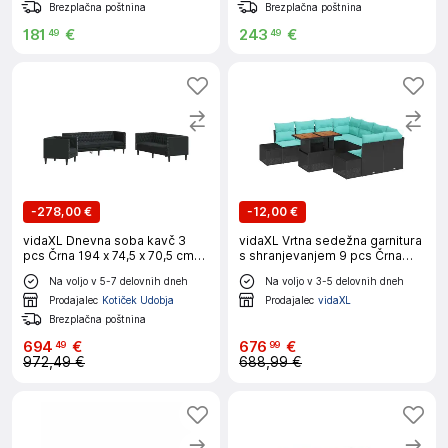
Brezplačna poštnina
Brezplačna poštnina
181
€
243
€
49
49
-
278,00 €
-
12,00 €
vidaXL Dnevna soba kavč 3
vidaXL Vrtna sedežna garnitura
pcs Črna 194 x 74,5 x 70,5 cm
s shranjevanjem 9 pcs Črna
Umjetno usnje
Poly ratan
Na voljo v 5-7 delovnih dneh
Na voljo v 3-5 delovnih dneh
Prodajalec
Kotiček Udobja
Prodajalec
vidaXL
Brezplačna poštnina
694
€
676
€
49
99
972,49 €
688,99 €