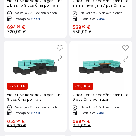
vidaXL Vrtna sedežna garnitura
vidaXL Vrtna sedežna garnitura
z blazino 9 pcs Črna poli ratan
s shranjevanjem 7 pcs Črna
Poly ratan
Na voljo v 3-5 delovnih dneh
Na voljo v 3-5 delovnih dneh
Prodajalec
vidaXL
Prodajalec
vidaXL
694
€
539
€
99
99
720,99 €
558,99 €
-
25,00 €
-
25,00 €
vidaXL Vrtna sedežna garnitura
vidaXL Vrtna sedežna garnitura
8 pcs Črna poli ratan
9 pcs Črna poli ratan
Na voljo v 3-5 delovnih dneh
Na voljo v 3-5 delovnih dneh
Prodajalec
vidaXL
Prodajalec
vidaXL
653
€
689
€
99
99
678,99 €
714,99 €