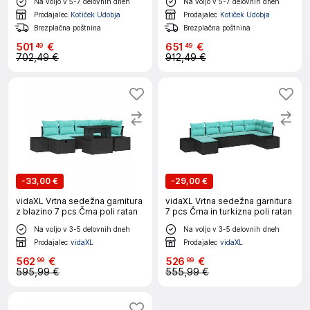
Na voljo v 5-7 delovnih dneh
Na voljo v 5-7 delovnih dneh
Prodajalec
Kotiček Udobja
Prodajalec
Kotiček Udobja
Brezplačna poštnina
Brezplačna poštnina
501
€
651
€
49
49
702,49 €
912,49 €
-
33,00 €
-
29,00 €
vidaXL Vrtna sedežna garnitura
vidaXL Vrtna sedežna garnitura
z blazino 7 pcs Črna poli ratan
7 pcs Črna in turkizna poli ratan
Na voljo v 3-5 delovnih dneh
Na voljo v 3-5 delovnih dneh
Prodajalec
vidaXL
Prodajalec
vidaXL
562
€
526
€
99
99
595,99 €
555,99 €