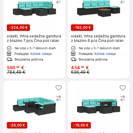
-
224,00 €
-
182,00 €
vidaXL Vrtna sedežna garnitura
vidaXL Vrtna sedežna garnitura
z blazino 7 pcs Črna poli ratan
z blazino 6 pcs Črna poli ratan
Na voljo v 5-7 delovnih dneh
Na voljo v 5-7 delovnih dneh
Prodajalec
Kotiček Udobja
Prodajalec
Kotiček Udobja
Brezplačna poštnina
Brezplačna poštnina
560
€
454
€
49
49
784,49 €
636,49 €
-
26,00 €
-
19,00 €