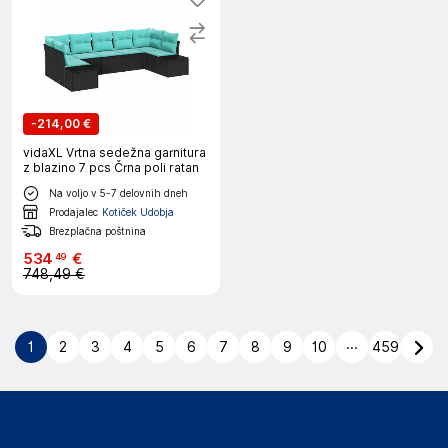
-
214,00 €
vidaXL Vrtna sedežna garnitura
z blazino 7 pcs Črna poli ratan
Na voljo v 5-7 delovnih dneh
Prodajalec
Kotiček Udobja
Brezplačna poštnina
534
€
49
748,49 €
...
1
2
3
4
5
6
7
8
9
10
459