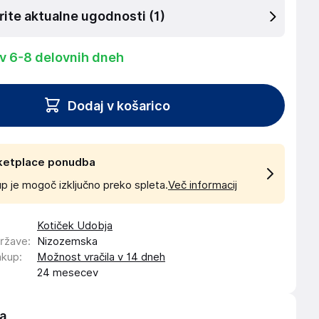
rite aktualne ugodnosti
(1)
 v 6-8 delovnih dneh
Dodaj v košarico
ketplace ponudba
p je mogoč izključno preko spleta.
Več informacij
Kotiček Udobja
države
:
Nizozemska
akup
:
Možnost vračila v 14 dneh
24 mesecev
a