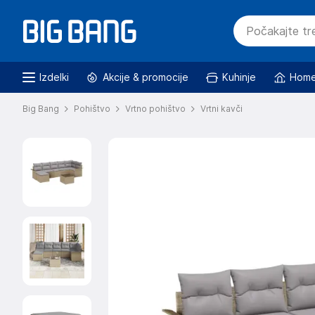
Izdelki
Akcije & promocije
Kuhinje
Home
Big Bang
Pohištvo
Vrtno pohištvo
Vrtni kavči