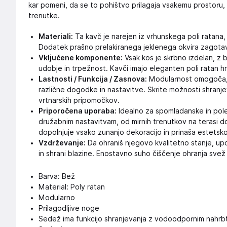
kar pomeni, da se to pohištvo prilagaja vsakemu prostoru
trenutke.
Materiali:
Ta kavč je narejen iz vrhunskega poli ratana,
Dodatek prašno prelakiranega jeklenega okvira zagotavlj
Vključene komponente:
Vsak kos je skrbno izdelan, z bl
udobje in trpežnost. Kavči imajo eleganten poli ratan h
Lastnosti / Funkcija / Zasnova:
Modularnost omogoča, d
različne dogodke in nastavitve. Skrite možnosti shranjev
vrtnarskih pripomočkov.
Priporočena uporaba:
Idealno za spomladanske in pole
družabnim nastavitvam, od mirnih trenutkov na terasi do
dopolnjuje vsako zunanjo dekoracijo in prinaša estets
Vzdrževanje:
Da ohraniš njegovo kvalitetno stanje, up
in shrani blazine. Enostavno suho čiščenje ohranja svež 
Barva: Bež
Material: Poly ratan
Modularno
Prilagodljive noge
Sedež ima funkcijo shranjevanja z vodoodpornim nahrb