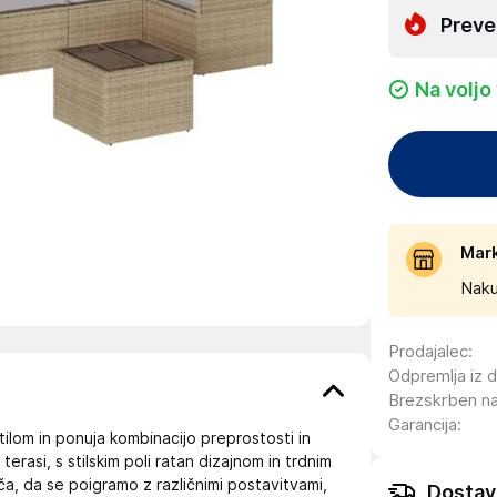
Preve
Na voljo
Mar
Naku
Prodajalec
:
Odpremlja iz 
Brezskrben n
Garancija
:
tilom in ponuja kombinacijo preprostosti in
terasi, s stilskim poli ratan dizajnom in trdnim
a, da se poigramo z različnimi postavitvami,
Dostav