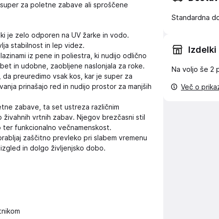
, super za poletne zabave ali sproščene
Standardna d
 ki je zelo odporen na UV žarke in vodo.
a stabilnost in lep videz.
Izdelki
azinami iz pene in poliestra, ki nudijo odlično
rbet in udobne, zaobljene naslonjala za roke.
Na voljo še
2 
a preuredimo vsak kos, kar je super za
anja prinašajo red in nudijo prostor za manjših
Več o prik
tne zabave, ta set ustreza različnim
 živahnih vrtnih zabav. Njegov brezčasni stil
ko ter funkcionalno večnamenskost.
orabljaj zaščitno prevleko pri slabem vremenu
izgled in dolgo življenjsko dobo.
tnikom