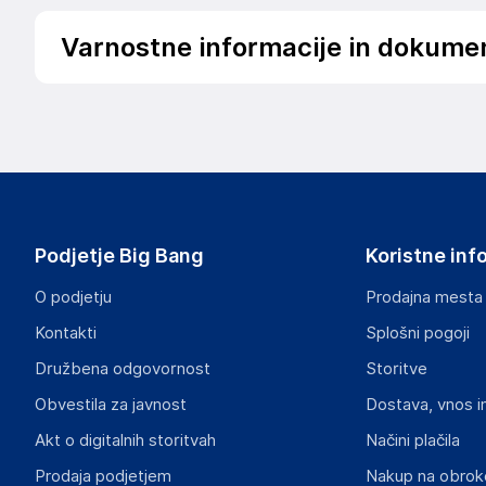
Varnostne informacije in dokume
Podatki o proizvajalcu
Podatki o proizvajalcu vključujejo informacije (naziv, nasl
proizvajalcem izdelka.
vidaXL
Mary Kingsleystraat 1, 5928 SK Venlo
The Netherlands
Podjetje Big Bang
Koristne inf
https://www.vidaxl.nl/
O podjetju
Prodajna mesta
Odgovorna oseba v EU
Kontakti
Splošni pogoji
Gospodarski subjekt s sedežem v EU, ki zagotavlja skladno
Družbena odgovornost
Storitve
vidaXL
Obvestila za javnost
Dostava, vnos i
Mary Kingsleystraat 1, 5928 SK Venlo
The Netherlands
Akt o digitalnih storitvah
Načini plačila
https://www.vidaxl.nl/
Prodaja podjetjem
Nakup na obrok