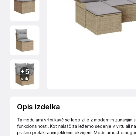
+5
slik
Opis izdelka
Ta modularni vrtni kavč se lepo zlije z modernim zunanjim s
funkcionalnosti. Kot nalašč za ležerno sedenje v vrtu ali na 
prašno prelakiranim jeklenim okvirjem. Modularnost omogoč