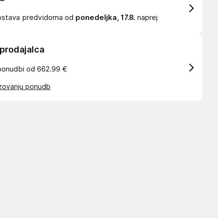
ostava
predvidoma od
ponedeljka, 17.8.
naprej
 prodajalca
ponudbi od 662.99 €
azovanju ponudb