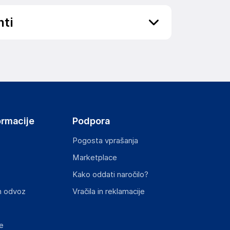
nti
ov, državo in elektronski naslov) povezane s
ormacije
Podpora
Pogosta vprašanja
Marketplace
st izdelka z zahtevanimi predpisi.
Kako oddati naročilo?
n odvoz
Vračila in reklamacije
e