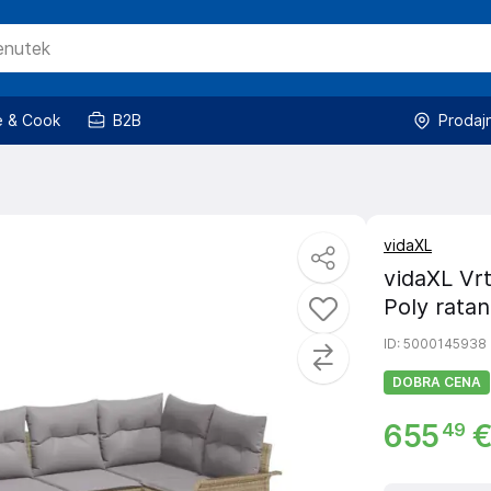
 & Cook
B2B
Prodaj
vidaXL
vidaXL Vrt
Poly ratan
ID
: 5000145938
DOBRA CENA
655
49