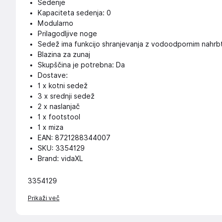
Sedenje
Kapaciteta sedenja: 0
Modularno
Prilagodljive noge
Sedež ima funkcijo shranjevanja z vodoodpornim nahrb
Blazina za zunaj
Skupščina je potrebna: Da
Dostave:
1 x kotni sedež
3 x srednji sedež
2 x naslanjač
1 x footstool
1 x miza
EAN: 8721288344007
SKU: 3354129
Brand: vidaXL
3354129
Prikaži več