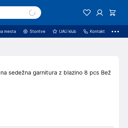
na mesta
Storitve
UAU klub
Kontakt
na sedežna garnitura z blazino 8 pcs Bež
€