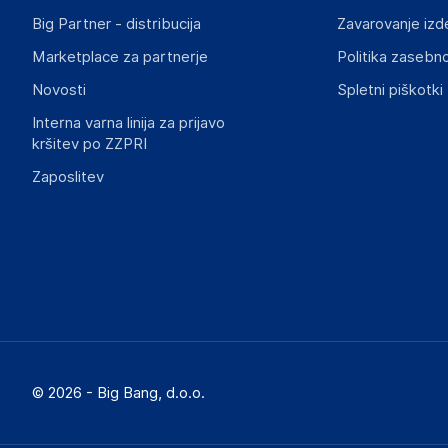
Big Partner - distribucija
Zavarovanje izd
Slike o varnosti izdelka
Slike o varnosti izdelka vsebujejo opozorila na embalaži izd
Marketplace za partnerje
Politika zasebno
informacije, povezane z določenim izdelkom.
Novosti
Spletni piškotki
Interna varna linija za prijavo
kršitev po ZZPRI
Zaposlitev
© 2026 - Big Bang, d.o.o.