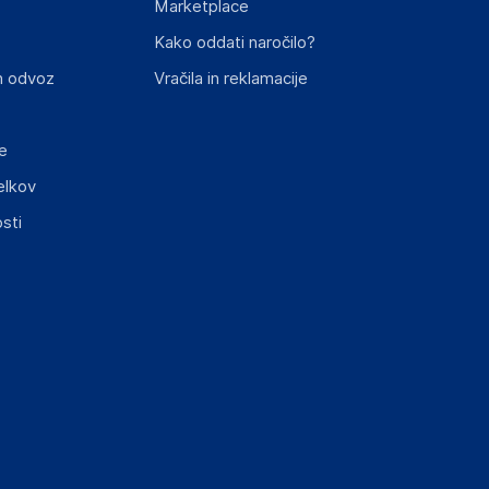
Marketplace
st izdelka z zahtevanimi predpisi.
Kako oddati naročilo?
n odvoz
Vračila in reklamacije
e
elkov
elka in lahko vključujejo ključne varnostne
sti