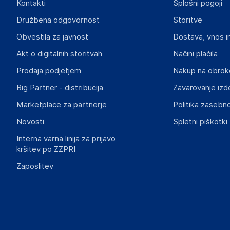
Kontakti
Splošni pogoji
Gospodarski subjekt s sedežem v EU, ki zagotavlja skladno
Družbena odgovornost
Storitve
vidaXL
Obvestila za javnost
Dostava, vnos i
Mary Kingsleystraat 1, 5928 SK Venlo
The Netherlands
Akt o digitalnih storitvah
Načini plačila
https://www.vidaxl.nl/
Prodaja podjetjem
Nakup na obrok
Big Partner - distribucija
Zavarovanje izd
Slike o varnosti izdelka
Slike o varnosti izdelka vsebujejo opozorila na embalaži izd
Marketplace za partnerje
Politika zasebno
informacije, povezane z določenim izdelkom.
Novosti
Spletni piškotki
Interna varna linija za prijavo
kršitev po ZZPRI
Zaposlitev