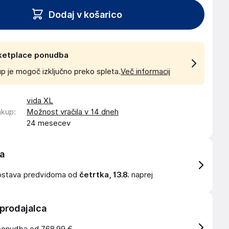
Dodaj v košarico
ketplace ponudba
p je mogoč izključno preko spleta.
Več informacij
vida XL
akup
:
Možnost vračila v 14 dneh
24 mesecev
a
ostava
predvidoma od
četrtka, 13.8.
naprej
 prodajalca