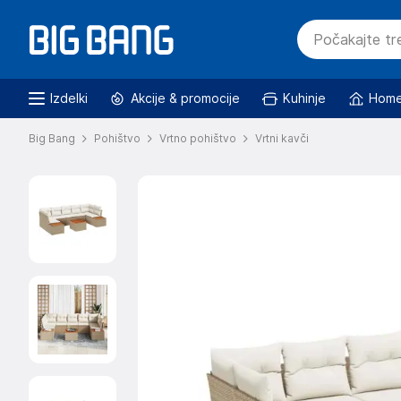
Izdelki
Akcije & promocije
Kuhinje
Home
Big Bang
Pohištvo
Vrtno pohištvo
Vrtni kavči