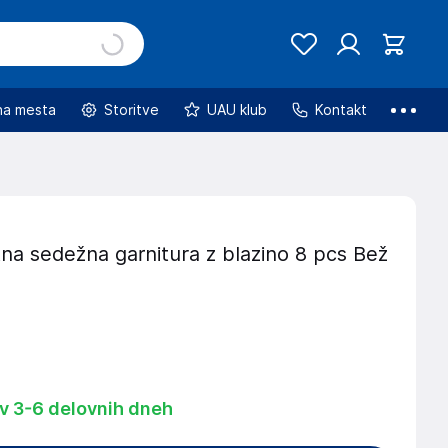
na mesta
Storitve
UAU klub
Kontakt
na sedežna garnitura z blazino 8 pcs Bež
 v 3-6 delovnih dneh