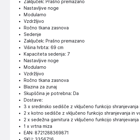
Zaključek: Prašno premazano
Nastavljive noge
Modularno
Vzdržljivo
Ročno tkana zasnova
Sedenje
Zaključek: Prašno premazano
Višina hrbta: 69 cm
Kapaciteta sedenja: 7
Nastavljive noge
Modularno
Vzdržljivo
Ročno tkana zasnova
Blazina za zunaj
Skupščina je potrebna: Da
Dostave:
3 x sredinsko sedišče z vključeno funkcijo shranjevanj
2 x kotno sedišče z vključeno funkcijo shranjevanja in
2 x sedežna garnitura z vključeno funkcijo shranjevanj
1 x vrtna miza
EAN: 8721288369871
SKU: 3356716