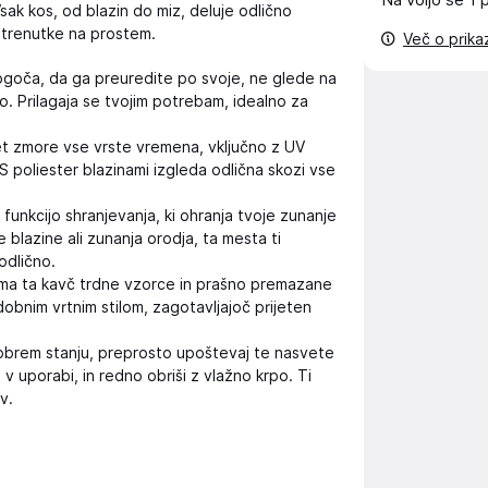
Na voljo še
1 
. Vsak kos, od blazin do miz, deluje odlično
e trenutke na prostem.
Več o prik
ogoča, da ga preuredite po svoje, ne glede na
o. Prilagaja se tvojim potrebam, idealno za
et zmore vse vrste vremena, vključno z UV
 S poliester blazinami izgleda odlična skozi vse
unkcijo shranjevanja, ki ohranja tvoje zunanje
blazine ali zunanja orodja, ta mesta ti
odlično.
ma ta kavč trdne vzorce in prašno premazane
obnim vrtnim stilom, zagotavljajoč prijeten
obrem stanju, preprosto upoštevaj te nasvete
 v uporabi, in redno obriši z vlažno krpo. Ti
v.