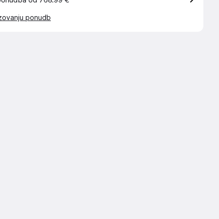
ponudba od 768.99 €
azovanju ponudb