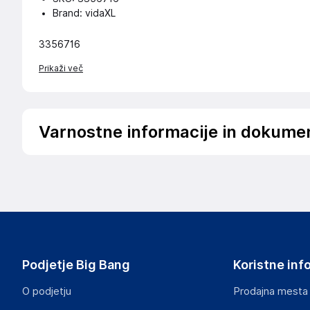
Brand: vidaXL
3356716
Prikaži več
Varnostne informacije in dokume
Podatki o proizvajalcu
Podatki o proizvajalcu vključujejo informacije (naziv, nasl
proizvajalcem izdelka.
vidaXL
Mary Kingsleystraat 1, 5928 SK Venlo
The Netherlands
Podjetje Big Bang
Koristne inf
https://www.vidaxl.nl/
O podjetju
Prodajna mesta
Odgovorna oseba v EU