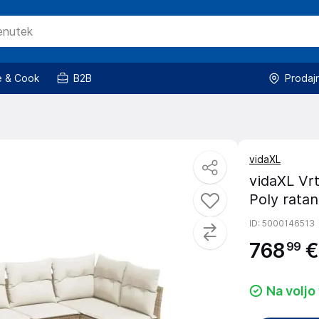
 & Cook
B2B
Prodaj
vidaXL
vidaXL Vrt
Poly ratan
ID
: 5000146513
768
€
99
Na voljo