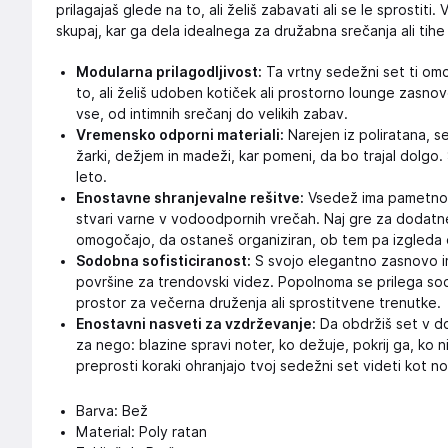
prilagajaš glede na to, ali želiš zabavati ali se le sprostiti
skupaj, kar ga dela idealnega za družabna srečanja ali tih
Modularna prilagodljivost:
Ta vrtny sedežni set ti om
to, ali želiš udoben kotiček ali prostorno lounge zasnov
vse, od intimnih srečanj do velikih zabav.
Vremensko odporni materiali:
Narejen iz poliratana, s
žarki, dežjem in madeži, kar pomeni, da bo trajal dolgo.
leto.
Enostavne shranjevalne rešitve:
Vsedež ima pametno f
stvari varne v vodoodpornih vrečah. Naj gre za dodatne 
omogočajo, da ostaneš organiziran, ob tem pa izgleda 
Sodobna sofisticiranost:
S svojo elegantno zasnovo i
površine za trendovski videz. Popolnoma se prilega sod
prostor za večerna druženja ali sprostitvene trenutke.
Enostavni nasveti za vzdrževanje:
Da obdržiš set v d
za nego: blazine spravi noter, ko dežuje, pokrij ga, ko ni
preprosti koraki ohranjajo tvoj sedežni set videti kot no
Barva: Bež
Material: Poly ratan