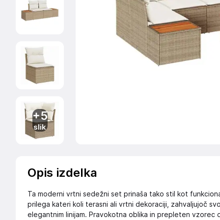
+5
slik
Opis izdelka
Ta moderni vrtni sedežni set prinaša tako stil kot funkcion
prilega kateri koli terasni ali vrtni dekoraciji, zahvaljujoč s
elegantnim linijam. Pravokotna oblika in prepleten vzorec