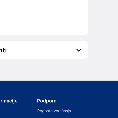
nti
ov, državo in elektronski naslov) povezane s
ormacije
Podpora
Pogosta vprašanja