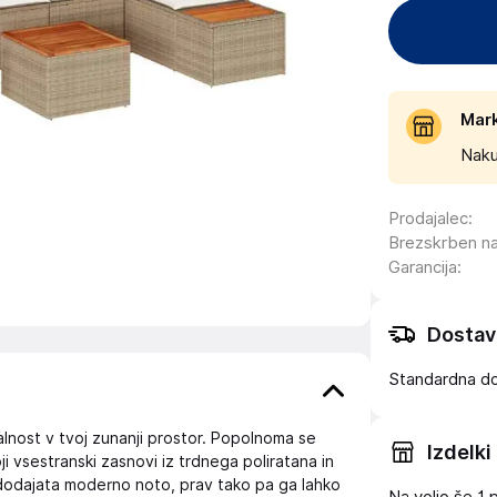
Mar
Naku
Prodajalec
:
Brezskrben n
Garancija
:
Dostav
Standardna d
alnost v tvoj zunanji prostor. Popolnoma se
Izdelki
voji vsestranski zasnovi iz trdnega poliratana in
 dodajata moderno noto, prav tako pa ga lahko