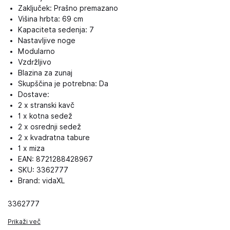
Zaključek: Prašno premazano
Višina hrbta: 69 cm
Kapaciteta sedenja: 7
Nastavljive noge
Modularno
Vzdržljivo
Blazina za zunaj
Skupščina je potrebna: Da
Dostave:
2 x stranski kavč
1 x kotna sedež
2 x osrednji sedež
2 x kvadratna tabure
1 x miza
EAN: 8721288428967
SKU: 3362777
Brand: vidaXL
3362777
Prikaži več