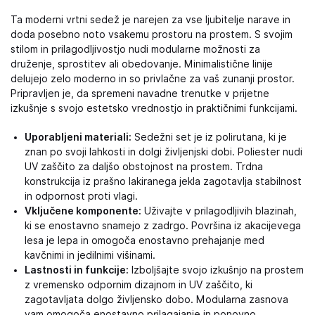
Ta moderni vrtni sedež je narejen za vse ljubitelje narave in
doda posebno noto vsakemu prostoru na prostem. S svojim
stilom in prilagodljivostjo nudi modularne možnosti za
druženje, sprostitev ali obedovanje. Minimalistične linije
delujejo zelo moderno in so privlačne za vaš zunanji prostor.
Pripravljen je, da spremeni navadne trenutke v prijetne
izkušnje s svojo estetsko vrednostjo in praktičnimi funkcijami.
Uporabljeni materiali:
Sedežni set je iz polirutana, ki je
znan po svoji lahkosti in dolgi življenjski dobi. Poliester nudi
UV zaščito za daljšo obstojnost na prostem. Trdna
konstrukcija iz prašno lakiranega jekla zagotavlja stabilnost
in odpornost proti vlagi.
Vključene komponente:
Uživajte v prilagodljivih blazinah,
ki se enostavno snamejo z zadrgo. Površina iz akacijevega
lesa je lepa in omogoča enostavno prehajanje med
kavčnimi in jedilnimi višinami.
Lastnosti in funkcije:
Izboljšajte svojo izkušnjo na prostem
z vremensko odpornim dizajnom in UV zaščito, ki
zagotavljata dolgo življensko dobo. Modularna zasnova
vam omogoča enostavno prilagajanje in ponovno