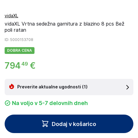
vidaXL
vidaXL Vrtna sedežna garnitura z blazino 8 pcs Bež
poli ratan
ID
: 5000153708
DOBRA CENA
794
€
49
Preverite aktualne ugodnosti
(1)
Na voljo v 5-7 delovnih dneh
Dodaj v košarico