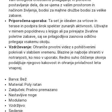
postavljanje dela, da se ujema z vašim prostorom in
načinom življenja, bodisi za majhne družbe bodisi za velike
zabave.
Priporočena uporaba:
Ta set je idealen za vrtove in
terase in podpira širok spekter zunanjih aktivnosti. Uživajte
v mirnem popoldnevu s knjigo ali pa prirejajte živahne
poletne zabave, saj se prilagodljiva zasnova odlično
prilegaja vsakemu okolju.
Vzdrževanje:
Ohranite prvotni videz s pohištvenimi
pokrivali v slabšem vremenu. Blazine je najbolje shraniti v
notranjosti, ko niso v uporabi. Redno suho čiščenje okvirja
podaljšuje njegovo kakovost in ohranja privlačnost leta
vnaprej.
Barva: Bež
Material: Poly ratan
Zaključek: Prašno premazano
Nastavljive noge
Modularno
Vzdržljivo
Sedenje