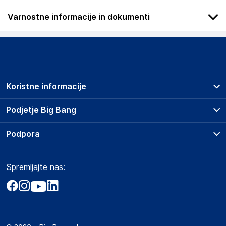
Varnostne informacije in dokumenti
Podatki o proizvajalcu
Podatki o proizvajalcu vključujejo informacije (naziv, naslov,
državo in elektronski naslov) povezane s proizvajalcem
izdelka.
Koristne informacije
vidaXL
Mary Kingsleystraat 1, 5928 SK Venlo
Prodajna mesta
Podjetje Big Bang
The Netherlands
Splošni pogoji
https://www.vidaxl.nl/
O podjetju
Podpora
Storitve
Kontakti
Dostava, vnos in odvoz
Odgovorna oseba v EU
Pogosta vprašanja
Družbena odgovornost
Načini plačila
Gospodarski subjekt s sedežem v EU, ki zagotavlja skladnost
Spremljajte nas:
Marketplace
Obvestila za javnost
izdelka z zahtevanimi predpisi.
Nakup na obroke
Kako oddati naročilo?
Akt o digitalnih storitvah
Zavarovanje izdelkov
vidaXL
Vračila in reklamacije
Prodaja podjetjem
Politika zasebnosti
Mary Kingsleystraat 1, 5928 SK Venlo
Big Partner - distribucija
The Netherlands
Spletni piškotki