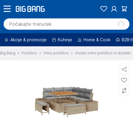
Akcije & promocije
Kuhinje
Home & Cook
B2B
Big Bang
Pohištvo
Vrtno pohištvo
Ostalo vrtno pohištvo in dodatki