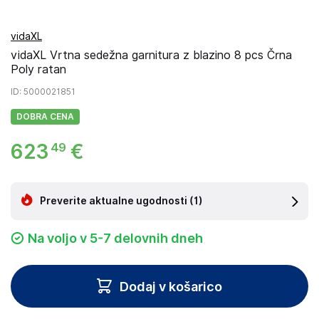
vidaXL
vidaXL Vrtna sedežna garnitura z blazino 8 pcs Črna
Poly ratan
ID
: 5000021851
DOBRA CENA
623
€
49
Preverite aktualne ugodnosti
(1)
Na voljo v 5-7 delovnih dneh
Dodaj v košarico