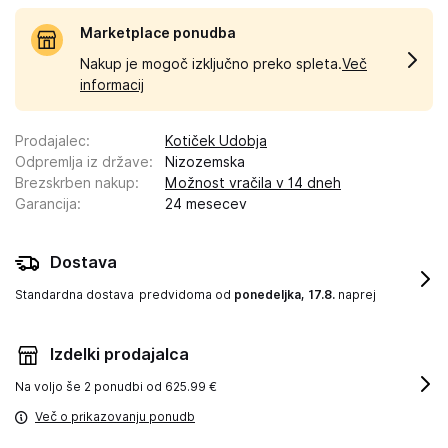
Marketplace ponudba
Nakup je mogoč izključno preko spleta.
Več
informacij
Prodajalec
:
Kotiček Udobja
Odpremlja iz države
:
Nizozemska
Brezskrben nakup
:
Možnost vračila v 14 dneh
Garancija
:
24 mesecev
Dostava
Standardna dostava
predvidoma od
ponedeljka, 17.8.
naprej
Izdelki prodajalca
Na voljo še
2 ponudbi od 625.99 €
Več o prikazovanju ponudb