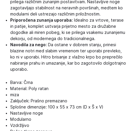
prilega različnim zunanjim postavitvam. Nastavljive noge
zagotavljajo stabilnost na neravnih površinah, medtem ko
modularni deli ustrezajo različnim priložnostim.
Priporočena zunanja uporaba:
Idealno za vrtove, terase
in patije, komplet ustvarja prijetno mesto za družabne
dogodke ali miren pobeg, ki se prilega vsakemu zunanjemu
dekorju, od modernega do tradicionalnega.
Navodila za nego:
Da ostane v dobrem stanju, prinesi
blazine notri med slabim vremenom ter uporabi prevleko,
ko ni v uporabi. Hitro brisanje z vlažno krpo bo preprečilo
nabiranje prahu in umazanije, kar bo zagotovilo dolgotrajno
uporabo.
Barva: Črna
Material: Poly ratan
miza
Zaključek: Prašno premazano
Splošne dimenzije: 100 x 55 x 73 cm (D x Š x V)
Nastavljive noge
Modularno
Vzdržljivo