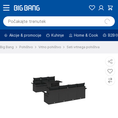
Akcije & promocije
Kuhinje
Home & Cook
B2B
Big Bang
Pohištvo
Vrtno pohištvo
Seti vrtnega pohištva