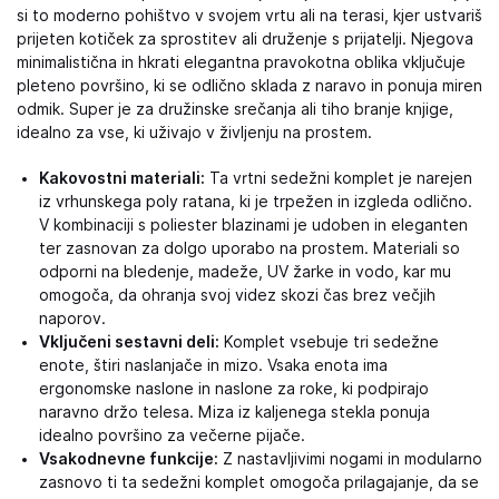
si to moderno pohištvo v svojem vrtu ali na terasi, kjer ustvariš
prijeten kotiček za sprostitev ali druženje s prijatelji. Njegova
minimalistična in hkrati elegantna pravokotna oblika vključuje
pleteno površino, ki se odlično sklada z naravo in ponuja miren
odmik. Super je za družinske srečanja ali tiho branje knjige,
idealno za vse, ki uživajo v življenju na prostem.
Kakovostni materiali:
Ta vrtni sedežni komplet je narejen
iz vrhunskega poly ratana, ki je trpežen in izgleda odlično.
V kombinaciji s poliester blazinami je udoben in eleganten
ter zasnovan za dolgo uporabo na prostem. Materiali so
odporni na bledenje, madeže, UV žarke in vodo, kar mu
omogoča, da ohranja svoj videz skozi čas brez večjih
naporov.
Vključeni sestavni deli:
Komplet vsebuje tri sedežne
enote, štiri naslanjače in mizo. Vsaka enota ima
ergonomske naslone in naslone za roke, ki podpirajo
naravno držo telesa. Miza iz kaljenega stekla ponuja
idealno površino za večerne pijače.
Vsakodnevne funkcije:
Z nastavljivimi nogami in modularno
zasnovo ti ta sedežni komplet omogoča prilagajanje, da se