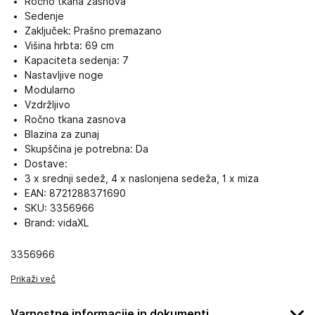
Ročno tkana zasnova
Sedenje
Zaključek: Prašno premazano
Višina hrbta: 69 cm
Kapaciteta sedenja: 7
Nastavljive noge
Modularno
Vzdržljivo
Ročno tkana zasnova
Blazina za zunaj
Skupščina je potrebna: Da
Dostave:
3 x srednji sedež, 4 x naslonjena sedeža, 1 x miza
EAN: 8721288371690
SKU: 3356966
Brand: vidaXL
3356966
Prikaži več
Varnostne informacije in dokumenti