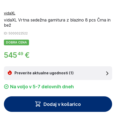
vidaXL
vidaXL Vrtna sedežna garnitura z blazino 8 pcs Črna in
bež
ID
: 5000022522
DOBRA CENA
545
€
49
Preverite aktualne ugodnosti
(1)
Na voljo v 5-7 delovnih dneh
Dodaj v košarico