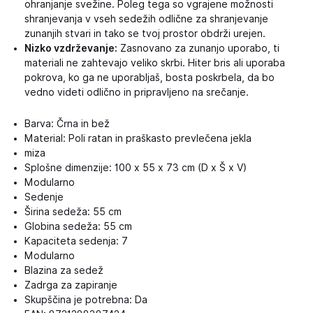
ohranjanje svežine. Poleg tega so vgrajene možnosti
shranjevanja v vseh sedežih odlične za shranjevanje
zunanjih stvari in tako se tvoj prostor obdrži urejen.
Nizko vzdrževanje:
Zasnovano za zunanjo uporabo, ti
materiali ne zahtevajo veliko skrbi. Hiter bris ali uporaba
pokrova, ko ga ne uporabljaš, bosta poskrbela, da bo
vedno videti odlično in pripravljeno na srečanje.
Barva: Črna in bež
Material: Poli ratan in praškasto prevlečena jekla
miza
Splošne dimenzije: 100 x 55 x 73 cm (D x Š x V)
Modularno
Sedenje
Širina sedeža: 55 cm
Globina sedeža: 55 cm
Kapaciteta sedenja: 7
Modularno
Blazina za sedež
Zadrga za zapiranje
Skupščina je potrebna: Da