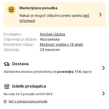
Marketplace ponudba
Nakup je mogoč izključno preko spleta.
Več
informacij
Prodajalec
:
Kotiček Udobja
Odpremlja iz države
:
Nizozemska
Brezskrben nakup
:
Možnost vračila v 14 dneh
Garancija
:
24 mesecev
Dostava
Standardna dostava
predvidoma od
ponedeljka, 17.8.
naprej
Izdelki prodajalca
Na voljo še
2 ponudbi od 547.99 €
Več o prikazovanju ponudb