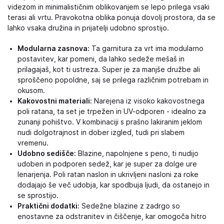
videzom in minimalističnim oblikovanjem se lepo prilega vsaki
terasi ali vrtu. Pravokotna oblika ponuja dovolj prostora, da se
lahko vsaka družina in prijatelji udobno sprostijo.
Modularna zasnova:
Ta garnitura za vrt ima modularno
postavitev, kar pomeni, da lahko sedeže mešaš in
prilagajaš, kot ti ustreza. Super je za manjše družbe ali
sproščeno popoldne, saj se prilega različnim potrebam in
okusom.
Kakovostni materiali:
Narejena iz visoko kakovostnega
poli ratana, ta set je trpežen in UV-odporen - idealno za
zunanji pohištvo. V kombinaciji s prašno lakiranim jeklom
nudi dolgotrajnost in dober izgled, tudi pri slabem
vremenu.
Udobno sedišče:
Blazine, napolnjene s peno, ti nudijo
udoben in podporen sedež, kar je super za dolge ure
lenarjenja. Poli ratan naslon in ukrivljeni nasloni za roke
dodajajo še več udobja, kar spodbuja ljudi, da ostanejo in
se sprostijo.
Praktični dodatki:
Sedežne blazine z zadrgo so
enostavne za odstranitev in čiščenje, kar omogoča hitro