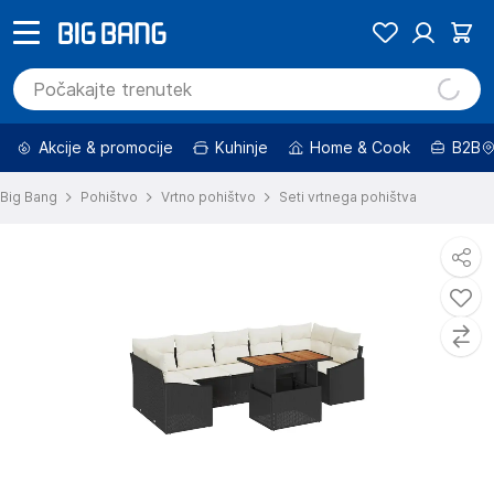
Akcije & promocije
Kuhinje
Home & Cook
B2B
Big Bang
Pohištvo
Vrtno pohištvo
Seti vrtnega pohištva