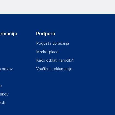
ov, državo in elektronski naslov) povezane s
ormacije
Podpora
Pogosta vprašanja
Marketplace
st izdelka z zahtevanimi predpisi.
Kako oddati naročilo?
n odvoz
Vračila in reklamacije
e
elkov
elka in lahko vključujejo ključne varnostne
sti