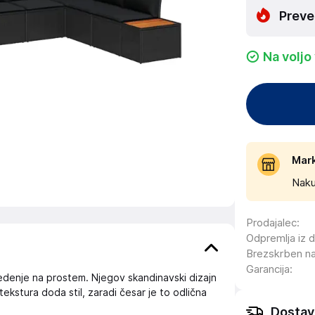
Preve
Na voljo
Mar
Naku
Prodajalec
:
Odpremlja iz 
Brezskrben n
Garancija
:
edenje na prostem. Njegov skandinavski dizajn
ekstura doda stil, zaradi česar je to odlična
Dostav