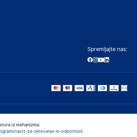
Spremljajte nas:
ancira iz mehanizma:
programi/nacrt-za-okrevanje-in-odpornost