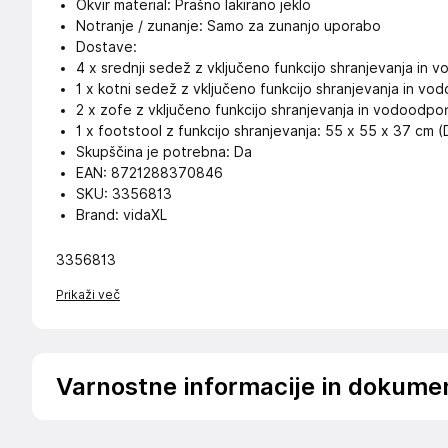
Okvir material: Prašno lakirano jeklo
Notranje / zunanje: Samo za zunanjo uporabo
Dostave:
4 x srednji sedež z vključeno funkcijo shranjevanja in 
1 x kotni sedež z vključeno funkcijo shranjevanja in vo
2 x zofe z vključeno funkcijo shranjevanja in vodoodpor
1 x footstool z funkcijo shranjevanja: 55 x 55 x 37 cm (
Skupščina je potrebna: Da
EAN: 8721288370846
SKU: 3356813
Brand: vidaXL
3356813
Prikaži več
Varnostne informacije in dokume
Podatki o proizvajalcu