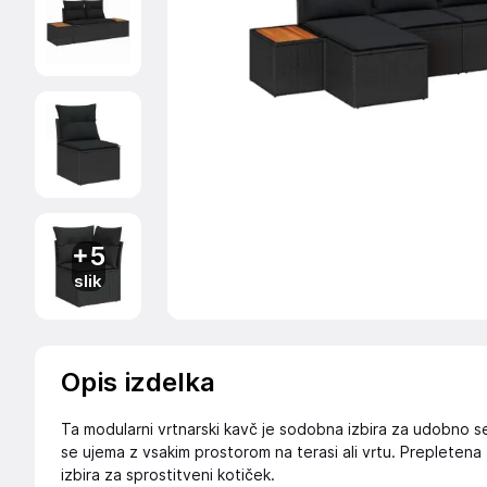
+5
slik
Opis izdelka
Ta modularni vrtnarski kavč je sodobna izbira za udobno s
se ujema z vsakim prostorom na terasi ali vrtu. Prepletena t
izbira za sprostitveni kotiček.