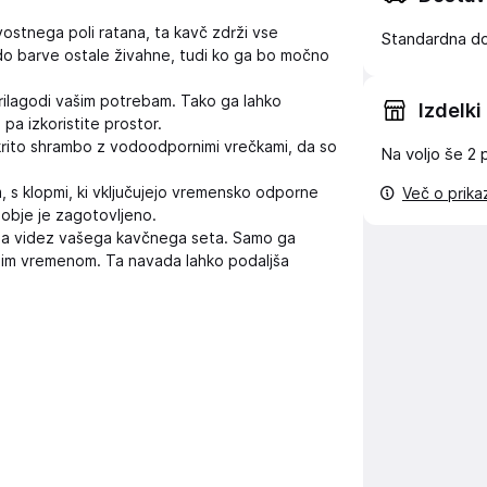
vostnega poli ratana, ta kavč zdrži vse
Standardna d
o barve ostale živahne, tudi ko ga bo močno
rilagodi vašim potrebam. Tako ga lahko
Izdelki
pa izkoristite prostor.
rito shrambo z vodoodpornimi vrečkami, da so
Na voljo še
2 
s klopmi, ki vključujejo vremensko odporne
Več o prik
udobje je zagotovljeno.
za videz vašega kavčnega seta. Samo ga
labim vremenom. Ta navada lahko podaljša