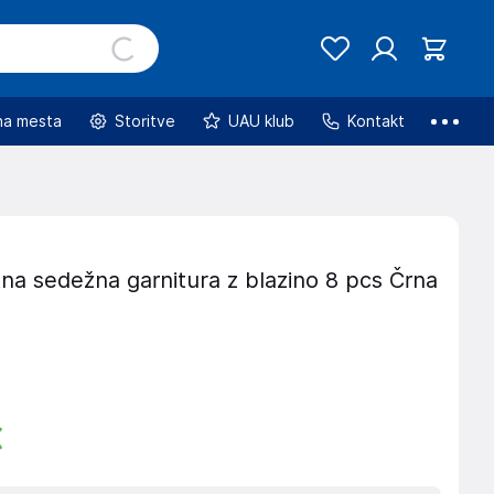
na mesta
Storitve
UAU klub
Kontakt
na sedežna garnitura z blazino 8 pcs Črna
€