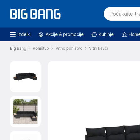
Izdelki
Akcije & promocije
Kuhinje
Home
Big Bang
Pohištvo
Vrtno pohištvo
Vrtni kavči