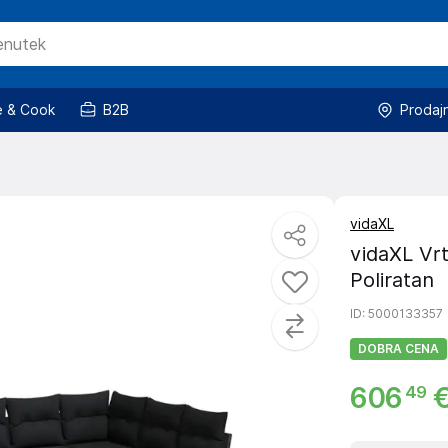
 & Cook
B2B
Prodaj
vidaXL
vidaXL Vrt
Poliratan
ID
: 5000133357
DOBRA CENA
606
49