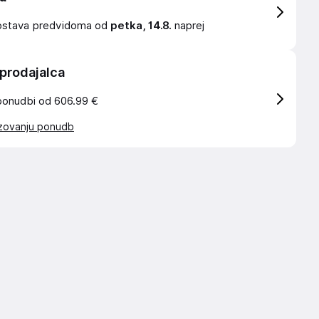
ostava
predvidoma od
petka, 14.8.
naprej
 prodajalca
ponudbi od 606.99 €
azovanju ponudb