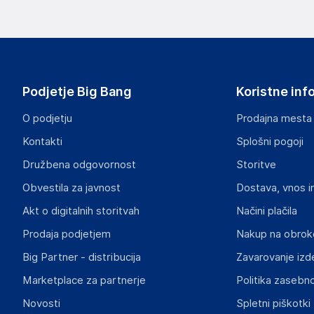
Podatki o proizvajalcu vključujejo informacije (naziv, nasl
proizvajalcem izdelka.
vidaXL
Mary Kingsleystraat 1, 5928 SK Venlo
The Netherlands
Podjetje Big Bang
Koristne inf
https://www.vidaxl.nl/
O podjetju
Prodajna mesta
Odgovorna oseba v EU
Kontakti
Splošni pogoji
Gospodarski subjekt s sedežem v EU, ki zagotavlja skladno
Družbena odgovornost
Storitve
vidaXL
Obvestila za javnost
Dostava, vnos i
Mary Kingsleystraat 1, 5928 SK Venlo
The Netherlands
Akt o digitalnih storitvah
Načini plačila
https://www.vidaxl.nl/
Prodaja podjetjem
Nakup na obrok
Big Partner - distribucija
Zavarovanje izd
Slike o varnosti izdelka
Slike o varnosti izdelka vsebujejo opozorila na embalaži izd
Marketplace za partnerje
Politika zasebno
informacije, povezane z določenim izdelkom.
Novosti
Spletni piškotki