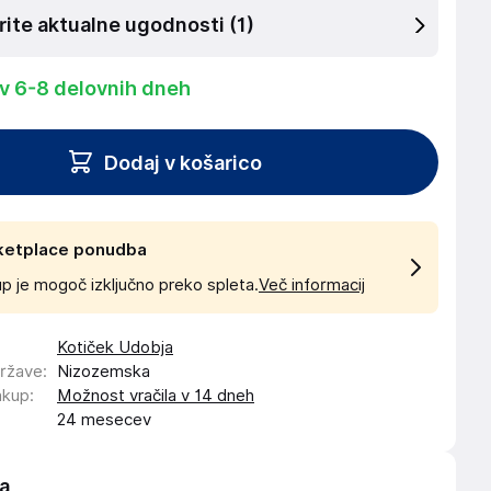
rite aktualne ugodnosti
(1)
 v 6-8 delovnih dneh
Dodaj v košarico
ketplace ponudba
p je mogoč izključno preko spleta.
Več informacij
Kotiček Udobja
države
:
Nizozemska
akup
:
Možnost vračila v 14 dneh
24 mesecev
a