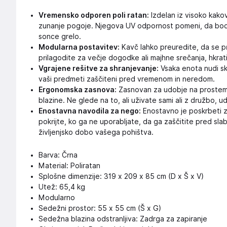
Vremensko odporen poli ratan:
Izdelan iz visoko kako
zunanje pogoje. Njegova UV odpornost pomeni, da bod
sonce grelo.
Modularna postavitev:
Kavč lahko preuredite, da se p
prilagodite za večje dogodke ali majhne srečanja, hkrati 
Vgrajene rešitve za shranjevanje:
Vsaka enota nudi sk
vaši predmeti zaščiteni pred vremenom in neredom.
Ergonomska zasnova:
Zasnovan za udobje na prostem, 
blazine. Ne glede na to, ali uživate sami ali z družbo, 
Enostavna navodila za nego:
Enostavno je poskrbeti 
pokrijte, ko ga ne uporabljate, da ga zaščitite pred s
življenjsko dobo vašega pohištva.
Barva: Črna
Material: Poliratan
Splošne dimenzije: 319 x 209 x 85 cm (D x Š x V)
Utež: 65,4 kg
Modularno
Sedežni prostor: 55 x 55 cm (Š x G)
Sedežna blazina odstranljiva: Zadrga za zapiranje