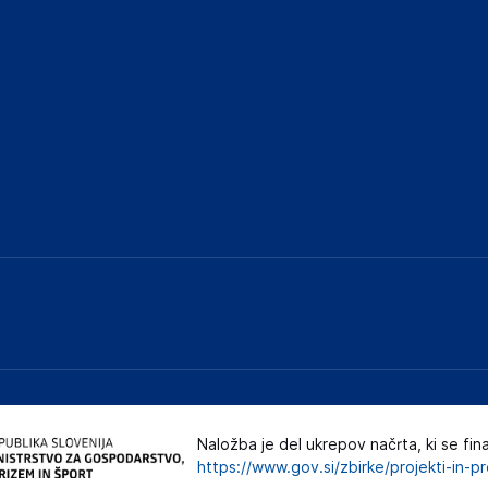
Naložba je del ukrepov načrta, ki se fin
https://www.gov.si/zbirke/projekti-in-