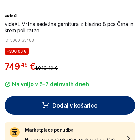
vidaXL
vidaXL Vrtna sedežna garnitura z blazino 8 pcs Črna in
krem poli ratan
ID
: 5000135488
-
300,00 €
749
€
49
1.049,49 €
Na voljo v 5-7 delovnih dneh
Dodaj v košarico
Marketplace ponudba
Nakup je mogoč izključno preko spleta.
Več