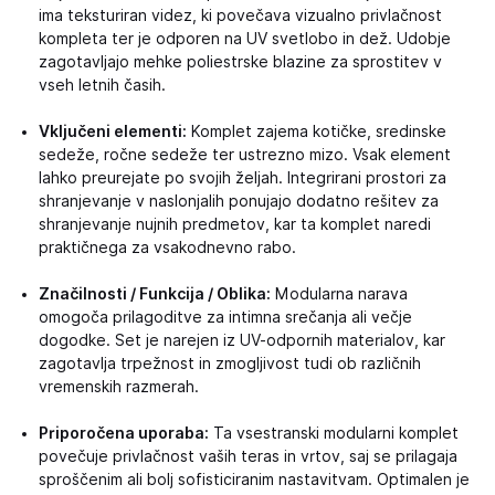
ima teksturiran videz, ki povečava vizualno privlačnost
kompleta ter je odporen na UV svetlobo in dež. Udobje
zagotavljajo mehke poliestrske blazine za sprostitev v
vseh letnih časih.
Vključeni elementi:
Komplet zajema kotičke, sredinske
sedeže, ročne sedeže ter ustrezno mizo. Vsak element
lahko preurejate po svojih željah. Integrirani prostori za
shranjevanje v naslonjalih ponujajo dodatno rešitev za
shranjevanje nujnih predmetov, kar ta komplet naredi
praktičnega za vsakodnevno rabo.
Značilnosti / Funkcija / Oblika:
Modularna narava
omogoča prilagoditve za intimna srečanja ali večje
dogodke. Set je narejen iz UV-odpornih materialov, kar
zagotavlja trpežnost in zmogljivost tudi ob različnih
vremenskih razmerah.
Priporočena uporaba:
Ta vsestranski modularni komplet
povečuje privlačnost vaših teras in vrtov, saj se prilagaja
sproščenim ali bolj sofisticiranim nastavitvam. Optimalen je