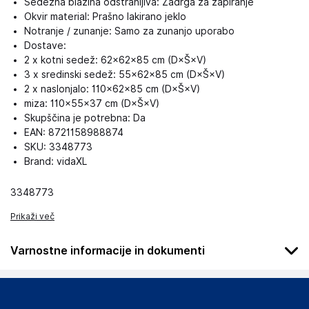
Sedežna blazina odstranljiva: Zadrga za zapiranje
Okvir material: Prašno lakirano jeklo
Notranje / zunanje: Samo za zunanjo uporabo
Dostave:
2 x kotni sedež: 62×62×85 cm (D×Š×V)
3 x sredinski sedež: 55×62×85 cm (D×Š×V)
2 x naslonjalo: 110×62×85 cm (D×Š×V)
miza: 110×55×37 cm (D×Š×V)
Skupščina je potrebna: Da
EAN: 8721158988874
SKU: 3348773
Brand: vidaXL
3348773
Prikaži več
Varnostne informacije in dokumenti
Podatki o proizvajalcu
Podatki o proizvajalcu vključujejo informacije (naziv, naslov,