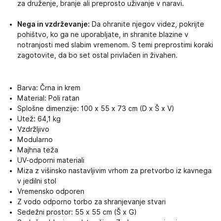
za druženje, branje ali preprosto uživanje v naravi.
Nega in vzdrževanje:
Da ohranite njegov videz, pokrijte
pohištvo, ko ga ne uporabljate, in shranite blazine v
notranjosti med slabim vremenom. S temi preprostimi koraki
zagotovite, da bo set ostal privlačen in živahen.
Barva: Črna in krem
Material: Poli ratan
Splošne dimenzije: 100 x 55 x 73 cm (D x Š x V)
Utež: 64,1 kg
Vzdržljivo
Modularno
Majhna teža
UV-odporni materiali
Miza z višinsko nastavljivim vrhom za pretvorbo iz kavnega
v jedilni stol
Vremensko odporen
Z vodo odporno torbo za shranjevanje stvari
Sedežni prostor: 55 x 55 cm (Š x G)