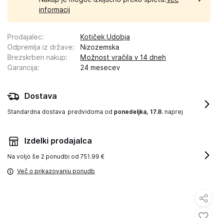
informacij
Prodajalec
:
Kotiček Udobja
Odpremlja iz države
:
Nizozemska
Brezskrben nakup
:
Možnost vračila v 14 dneh
Garancija
:
24 mesecev
Dostava
Standardna dostava
predvidoma od
ponedeljka, 17.8.
naprej
Izdelki prodajalca
Na voljo še
2 ponudbi od 751.99 €
Več o prikazovanju ponudb