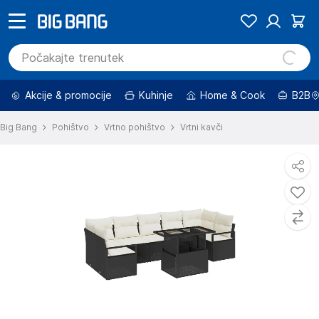
Akcije & promocije
Kuhinje
Home & Cook
B2B
Big Bang
Pohištvo
Vrtno pohištvo
Vrtni kavči