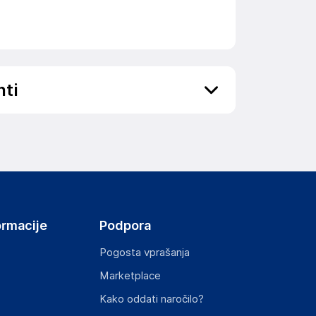
nti
ov, državo in elektronski naslov) povezane s
ormacije
Podpora
Pogosta vprašanja
Marketplace
st izdelka z zahtevanimi predpisi.
Kako oddati naročilo?