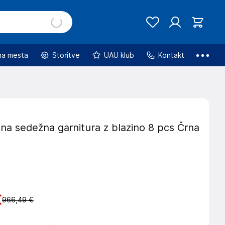
na mesta
Storitve
UAU klub
Kontakt
na sedežna garnitura z blazino 8 pcs Črna
€
966,49 €