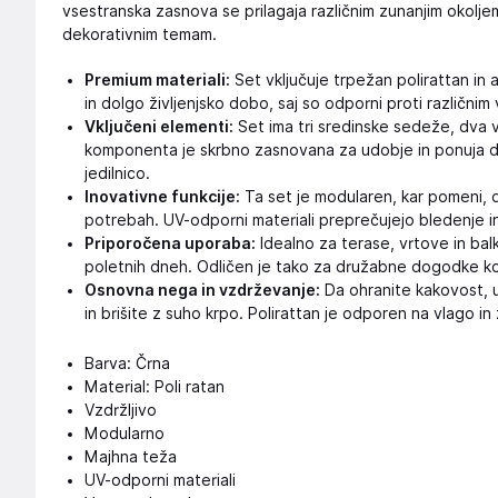
vsestranska zasnova se prilagaja različnim zunanjim okolje
dekorativnim temam.
Premium materiali:
Set vključuje trpežan polirattan in 
in dolgo življenjsko dobo, saj so odporni proti različni
Vključeni elementi:
Set ima tri sredinske sedeže, dva 
komponenta je skrbno zasnovana za udobje in ponuja d
jedilnico.
Inovativne funkcije:
Ta set je modularen, kar pomeni, 
potrebah. UV-odporni materiali preprečujejo bledenje in
Priporočena uporaba:
Idealno za terase, vrtove in bal
poletnih dneh. Odličen je tako za družabne dogodke ko
Osnovna nega in vzdrževanje:
Da ohranite kakovost, u
in brišite z suho krpo. Polirattan je odporen na vlago i
Barva: Črna
Material: Poli ratan
Vzdržljivo
Modularno
Majhna teža
UV-odporni materiali