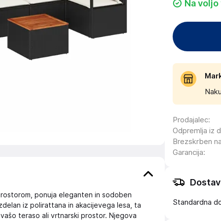
Na voljo
Mar
Naku
Prodajalec
:
Odpremlja iz 
Brezskrben n
Garancija
:
Dostav
 prostorom, ponuja eleganten in sodoben
Standardna d
Izdelan iz polirattana in akacijevega lesa, ta
a vašo teraso ali vrtnarski prostor. Njegova