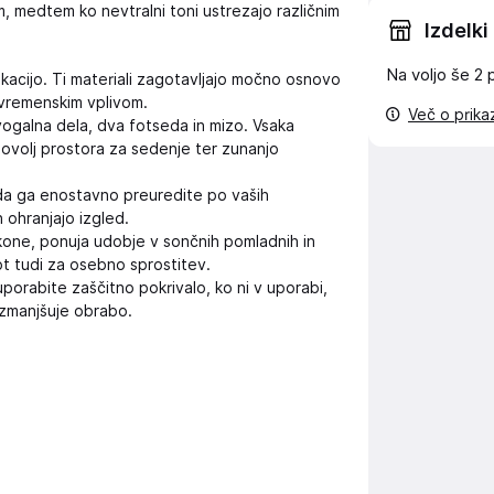
m, medtem ko nevtralni toni ustrezajo različnim
Izdelki
Na voljo še
2 
akacijo. Ti materiali zagotavljajo močno osnovo
m vremenskim vplivom.
Več o prik
vogalna dela, dva fotseda in mizo. Vsaka
ovolj prostora za sedenje ter zunanjo
da ga enostavno preuredite po vaših
 ohranjajo izgled.
kone, ponuja udobje v sončnih pomladnih in
t tudi za osebno sprostitev.
porabite zaščitno pokrivalo, ko ni v uporabi,
n zmanjšuje obrabo.