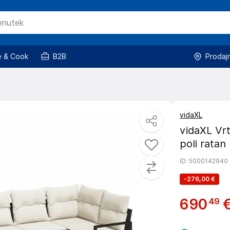
 & Cook
B2B
Prodaj
vidaXL
vidaXL Vrt
poli ratan
ID
: 5000142940
-
276,00 €
690
49