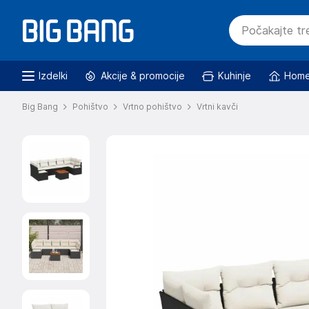
Izdelki
Akcije & promocije
Kuhinje
Home
Big Bang
Pohištvo
Vrtno pohištvo
Vrtni kavči