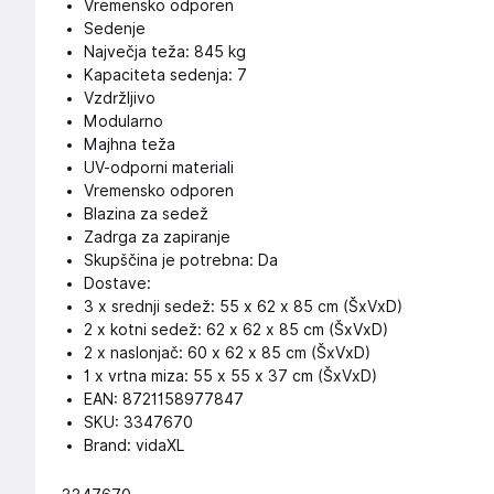
Vremensko odporen
Sedenje
Največja teža: 845 kg
Kapaciteta sedenja: 7
Vzdržljivo
Modularno
Majhna teža
UV-odporni materiali
Vremensko odporen
Blazina za sedež
Zadrga za zapiranje
Skupščina je potrebna: Da
Dostave:
3 x srednji sedež: 55 x 62 x 85 cm (ŠxVxD)
2 x kotni sedež: 62 x 62 x 85 cm (ŠxVxD)
2 x naslonjač: 60 x 62 x 85 cm (ŠxVxD)
1 x vrtna miza: 55 x 55 x 37 cm (ŠxVxD)
EAN: 8721158977847
SKU: 3347670
Brand: vidaXL