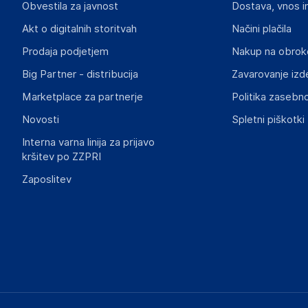
Obvestila za javnost
Dostava, vnos i
Mary Kingsleystraat 1, 5928 SK Venlo
The Netherlands
Akt o digitalnih storitvah
Načini plačila
https://www.vidaxl.nl/
Prodaja podjetjem
Nakup na obrok
Big Partner - distribucija
Zavarovanje izd
Slike o varnosti izdelka
Slike o varnosti izdelka vsebujejo opozorila na embalaži izd
Marketplace za partnerje
Politika zasebno
informacije, povezane z določenim izdelkom.
Novosti
Spletni piškotki
Interna varna linija za prijavo
kršitev po ZZPRI
Zaposlitev