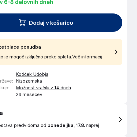
 v 6-8 delovnih dneh
Dodaj v košarico
ketplace ponudba
p je mogoč izključno preko spleta.
Več informacij
Kotiček Udobja
države
:
Nizozemska
akup
:
Možnost vračila v 14 dneh
24 mesecev
a
ostava
predvidoma od
ponedeljka, 17.8.
naprej