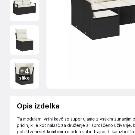
+4
slike
Opis izdelka
Ta modularni vrtni kavč se super ujame z vsakim zunanjim
pridih, ki je kot nalašč za druženje ali sproščeno uživanje. 
pohištveni set kombinira moden stil in trajnost, kar izboljš