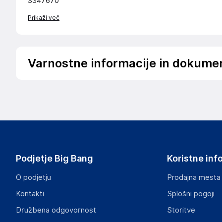
3347670
Prikaži več
Varnostne informacije in dokume
Podatki o proizvajalcu
Podatki o proizvajalcu vključujejo informacije (naziv, nasl
proizvajalcem izdelka.
vidaXL
Mary Kingsleystraat 1, 5928 SK Venlo
The Netherlands
Podjetje Big Bang
Koristne inf
https://www.vidaxl.nl/
O podjetju
Prodajna mesta
Odgovorna oseba v EU
Kontakti
Splošni pogoji
Gospodarski subjekt s sedežem v EU, ki zagotavlja skladno
Družbena odgovornost
Storitve
vidaXL