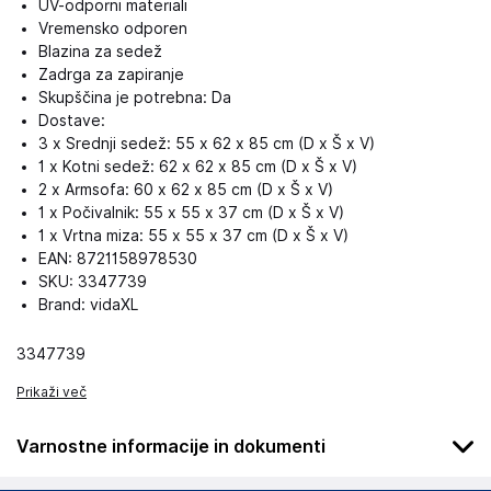
UV-odporni materiali
Vremensko odporen
Blazina za sedež
Zadrga za zapiranje
Skupščina je potrebna: Da
Dostave:
3 x Srednji sedež: 55 x 62 x 85 cm (D x Š x V)
1 x Kotni sedež: 62 x 62 x 85 cm (D x Š x V)
2 x Armsofa: 60 x 62 x 85 cm (D x Š x V)
1 x Počivalnik: 55 x 55 x 37 cm (D x Š x V)
1 x Vrtna miza: 55 x 55 x 37 cm (D x Š x V)
EAN: 8721158978530
SKU: 3347739
Brand: vidaXL
3347739
Prikaži več
Varnostne informacije in dokumenti
Podatki o proizvajalcu