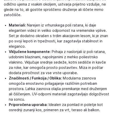
odlično ujema z vsakim okoljem, ustvarja prijetno vzdušje, ne
glede na to, ali gostite sproščeno druženje ali iščete mirno
zatočišče.
Materiali:
Narejen iz vrhunskega poli ratana, ki daje
eleganten videz in veliko odpornost na vremenske vplive.
Set je dodatno okrašen s trdim akacijevim lesom, ki je znan
po svoji lepoti in trpežnosti, kar zagotavlja stabilnost in
eleganco.
Vključene komponente:
Prihaja z naslonjali iz poli ratana,
udobnimi blazinami, napolnjenimi z mehko poliestrsko
vlaknino. Vključuje srednje sedeže, kotni sedišče in kavče
za roke, kar omogoča prosto postavitev. Miza in poštar
dodata priročnost za vse vrste uporabe.
Značilnosti / Funkcija / Oblika:
Modularna zasnova
omogoča enostavno prilagajanje različnim potrebam
prostora. Lahka zasnova olajša premikanje med druženjem
ali čiščenjem. UV-odporni materiali zagotavljajo dolgoživost
na soncu.
Priporočena uporaba:
Idealen za pomlad in poletje kot
osrednji zunanji kos, primeren za vrt, teraso ali balkon.