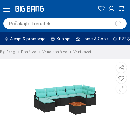
Akcije & promocije
Kuhinje
Home & Cook
B2B
Big Bang
Pohištvo
Vrtno pohištvo
Vrtni kavči