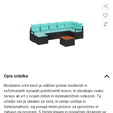
Opis izdelka
Modularni vrtni kavč je odličen primer modernih in
sofisticiranih zunanjih pohištvenih kosov, ki izboljšajo vsako
teraso ali vrt s svojim stilom in minimalističnim videzom. Ta
očarljiv set je idealen za tiste, ki cenijo udobje in
funkcionalnost, saj ponuja miren prostor za sprostitev in
zabavo na prostem. S čistimi linijami in privlačnim dizajnom se