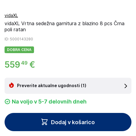
vidaXL
vidaXL Vrtna sedežna garnitura z blazino 8 pcs Črna
poli ratan
ID
: 5000143280
DOBRA CENA
559
€
49
Preverite aktualne ugodnosti
(1)
Na voljo v 5-7 delovnih dneh
Dodaj v košarico