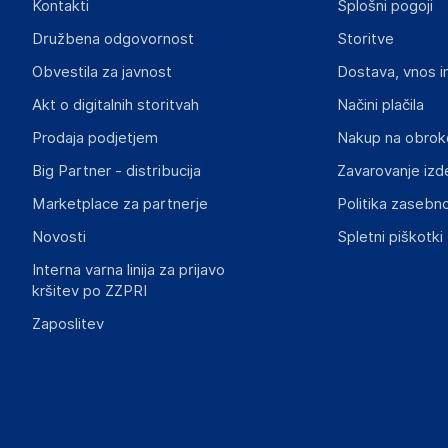
Kontakti
Splošni pogoji
Gospodarski subjekt s sedežem v EU, ki zagotavlja skladno
Družbena odgovornost
Storitve
vidaXL
Obvestila za javnost
Dostava, vnos i
Mary Kingsleystraat 1, 5928 SK Venlo
The Netherlands
Akt o digitalnih storitvah
Načini plačila
https://www.vidaxl.nl/
Prodaja podjetjem
Nakup na obrok
Big Partner - distribucija
Zavarovanje izd
Slike o varnosti izdelka
Slike o varnosti izdelka vsebujejo opozorila na embalaži izd
Marketplace za partnerje
Politika zasebno
informacije, povezane z določenim izdelkom.
Novosti
Spletni piškotki
Interna varna linija za prijavo
kršitev po ZZPRI
Zaposlitev