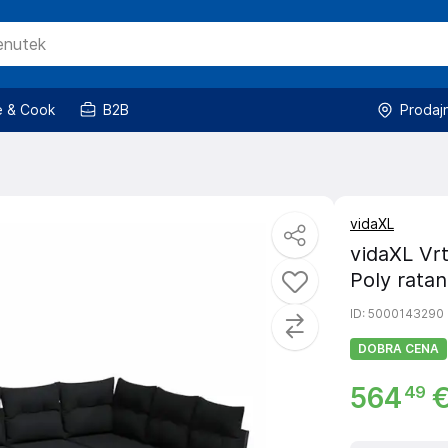
 & Cook
B2B
Prodaj
vidaXL
vidaXL Vrt
Poly ratan
ID
: 5000143290
DOBRA CENA
564
49