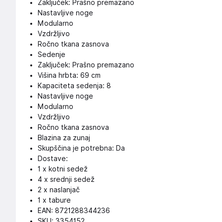
Zaključek: Prašno premazano
Nastavljive noge
Modularno
Vzdržljivo
Ročno tkana zasnova
Sedenje
Zaključek: Prašno premazano
Višina hrbta: 69 cm
Kapaciteta sedenja: 8
Nastavljive noge
Modularno
Vzdržljivo
Ročno tkana zasnova
Blazina za zunaj
Skupščina je potrebna: Da
Dostave:
1 x kotni sedež
4 x srednji sedež
2 x naslanjač
1 x tabure
EAN: 8721288344236
SKU: 3354152