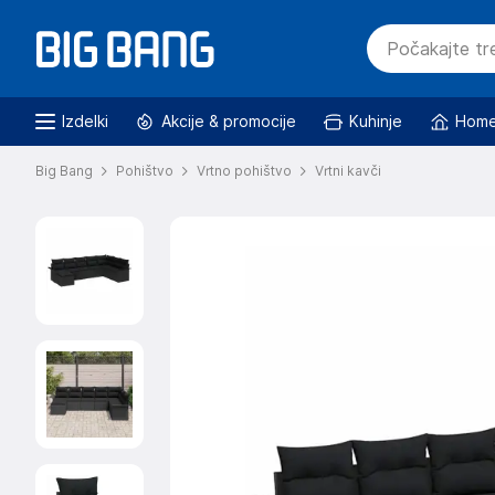
Izdelki
Akcije & promocije
Kuhinje
Home
Big Bang
Pohištvo
Vrtno pohištvo
Vrtni kavči