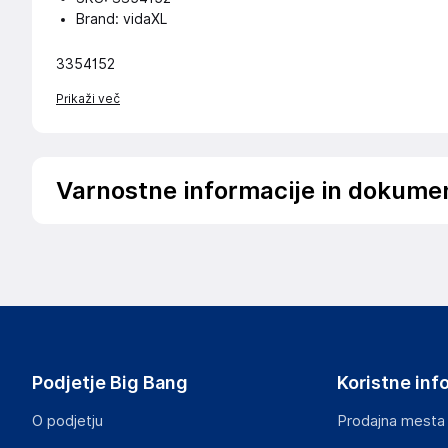
Brand: vidaXL
3354152
Prikaži več
Varnostne informacije in dokume
Podatki o proizvajalcu
Podatki o proizvajalcu vključujejo informacije (naziv, nasl
proizvajalcem izdelka.
vidaXL
Mary Kingsleystraat 1, 5928 SK Venlo
The Netherlands
Podjetje Big Bang
Koristne inf
https://www.vidaxl.nl/
O podjetju
Prodajna mesta
Odgovorna oseba v EU