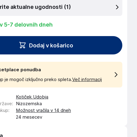
rite aktualne ugodnosti
(1)
 v 5-7 delovnih dneh
Dodaj v košarico
ketplace ponudba
p je mogoč izključno preko spleta.
Več informacij
Kotiček Udobja
države
:
Nizozemska
akup
:
Možnost vračila v 14 dneh
24 mesecev
a