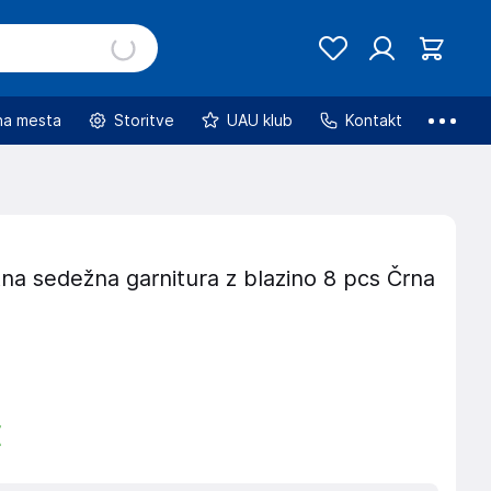
na mesta
Storitve
UAU klub
Kontakt
na sedežna garnitura z blazino 8 pcs Črna
€