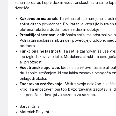
zunanji prostor. Lep videz in vsestranskost nista samo le
dvorišča.
Kakovostni materiali:
Ta vrtna sofa je narejena iz poli ra
sofisticirano privlačnost. Poli ratan je vzdržljiv in tr
pletena tekstura doda moden videz in udobje.
Premišljeni sestavni deli:
Vsaka sofa ima odstranljive 
Poli ratan nasloni in hrbtni deli povečujejo udobje, medt
podporo.
Funkcionalne lastnosti:
Ta set je zasnovan za vse vre
lep izgled skozi vse leto. Modularna struktura omogoča 
ali priložnosti.
Vsestranske uporabe:
Idealna za vrtove, terase ali pat
družabnim srečanjem. Njena lahka zasnova omogoča enos
prilagodi okolju.
Enostavno vzdrževanje:
Ščitite svojo naložbo z zaščitn
krpo. Ta enostaven pristop k vzdrževanju zagotavlja, d
kar prinaša zadovoljstvo sezono za sezono.
Barva: Črna
Material: Poly ratan