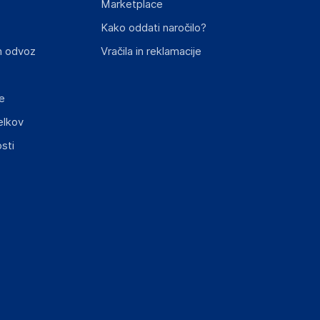
Marketplace
st izdelka z zahtevanimi predpisi.
Kako oddati naročilo?
n odvoz
Vračila in reklamacije
e
elkov
elka in lahko vključujejo ključne varnostne
sti