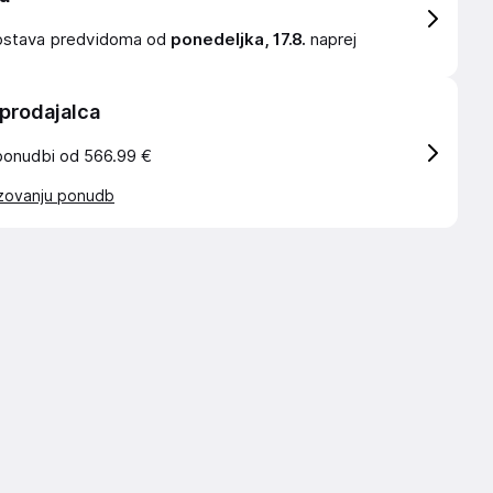
ostava
predvidoma od
ponedeljka, 17.8.
naprej
 prodajalca
ponudbi od 566.99 €
azovanju ponudb