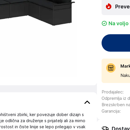
Preve
Na voljo
Mar
Naku
Prodajalec
:
Odpremlja iz 
Brezskrben n
Garancija
:
hištveni zbirki, ker povezuje dober dizajn s
je odlična za druženje s prijatelji ali za mirno
ostost in čiste linije se lepo prilegajo v vsak
Dostav