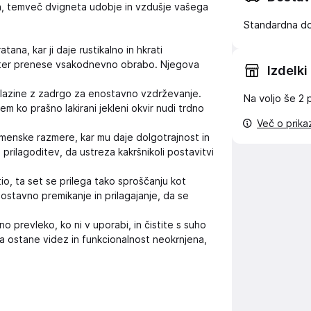
pa, temveč dvigneta udobje in vzdušje vašega
Standardna d
tana, kar ji daje rustikalno in hkrati
ajen ter prenese vsakodnevno obrabo. Njegova
Izdelki
blazine z zadrgo za enostavno vzdrževanje.
Na voljo še
2 
em ko prašno lakirani jekleni okvir nudi trdno
Več o prik
menske razmere, kar mu daje dolgotrajnost in
prilagoditev, da ustreza kakršnikoli postavitvi
io, ta set se prilega tako sproščanju kot
tavno premikanje in prilagajanje, da se
o prevleko, ko ni v uporabi, in čistite s suho
a ostane videz in funkcionalnost neokrnjena,