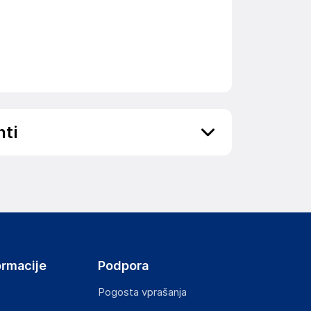
nti
ov, državo in elektronski naslov) povezane s
ormacije
Podpora
Pogosta vprašanja