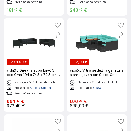
Brezplačna poštnina
Brezplačna poštnina
181
€
243
€
49
49
-
278,00 €
-
12,00 €
vidaXL Dnevna soba kavč 3
vidaXL Vrtna sedežna garnitura
pcs Črna 194 x 74,5 x 70,5 cm
s shranjevanjem 9 pcs Črna
Umjetno usnje
Poly ratan
Na voljo v 5-7 delovnih dneh
Na voljo v 3-5 delovnih dneh
Prodajalec
Kotiček Udobja
Prodajalec
vidaXL
Brezplačna poštnina
694
€
676
€
49
99
972,49 €
688,99 €