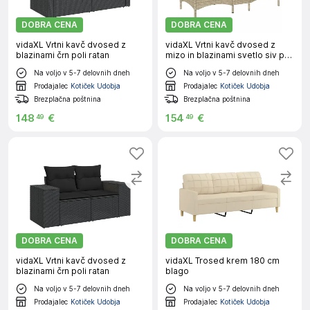
DOBRA CENA
DOBRA CENA
vidaXL Vrtni kavč dvosed z
vidaXL Vrtni kavč dvosed z
blazinami črn poli ratan
mizo in blazinami svetlo siv poli
ratan
Na voljo v 5-7 delovnih dneh
Na voljo v 5-7 delovnih dneh
Prodajalec
Kotiček Udobja
Prodajalec
Kotiček Udobja
Brezplačna poštnina
Brezplačna poštnina
148
€
154
€
49
49
DOBRA CENA
DOBRA CENA
vidaXL Vrtni kavč dvosed z
vidaXL Trosed krem 180 cm
blazinami črn poli ratan
blago
Na voljo v 5-7 delovnih dneh
Na voljo v 5-7 delovnih dneh
Prodajalec
Kotiček Udobja
Prodajalec
Kotiček Udobja