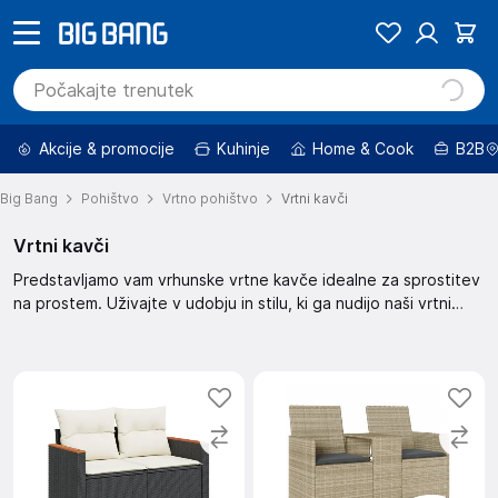
Akcije & promocije
Kuhinje
Home & Cook
B2B
Big Bang
Pohištvo
Vrtno pohištvo
Vrtni kavči
Vrtni kavči
Predstavljamo vam vrhunske vrtne kavče idealne za sprostitev
na prostem. Uživajte v udobju in stilu, ki ga nudijo naši vrtni
kavči. Izberite popoln kavč za vaš vrt in ustvarite oazo miru. Z
našimi kavči bo vaš vrt postal prostor za druženje in uživanje.