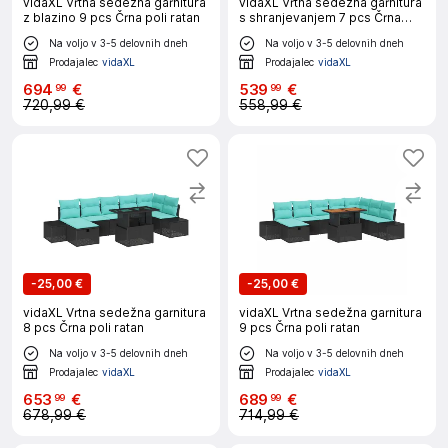
vidaXL Vrtna sedežna garnitura
vidaXL Vrtna sedežna garnitura
z blazino 9 pcs Črna poli ratan
s shranjevanjem 7 pcs Črna
Poly ratan
Na voljo v 3-5 delovnih dneh
Na voljo v 3-5 delovnih dneh
Prodajalec
vidaXL
Prodajalec
vidaXL
694
€
539
€
99
99
720,99 €
558,99 €
-
25,00 €
-
25,00 €
vidaXL Vrtna sedežna garnitura
vidaXL Vrtna sedežna garnitura
8 pcs Črna poli ratan
9 pcs Črna poli ratan
Na voljo v 3-5 delovnih dneh
Na voljo v 3-5 delovnih dneh
Prodajalec
vidaXL
Prodajalec
vidaXL
653
€
689
€
99
99
678,99 €
714,99 €