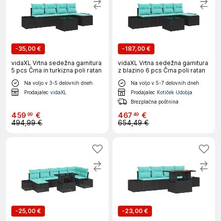
-
35,00 €
-
187,00 €
vidaXL Vrtna sedežna garnitura
vidaXL Vrtna sedežna garnitura
5 pcs Črna in turkizna poli ratan
z blazino 6 pcs Črna poli ratan
Na voljo v 3-5 delovnih dneh
Na voljo v 5-7 delovnih dneh
Prodajalec
vidaXL
Prodajalec
Kotiček Udobja
Brezplačna poštnina
459
€
467
€
99
49
494,99 €
654,49 €
-
25,00 €
-
23,00 €