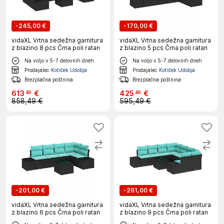
-
245,00 €
-
170,00 €
vidaXL Vrtna sedežna garnitura
vidaXL Vrtna sedežna garnitura
z blazino 8 pcs Črna poli ratan
z blazino 5 pcs Črna poli ratan
Na voljo v 5-7 delovnih dneh
Na voljo v 5-7 delovnih dneh
Prodajalec
Kotiček Udobja
Prodajalec
Kotiček Udobja
Brezplačna poštnina
Brezplačna poštnina
613
€
425
€
49
49
858,49 €
595,49 €
-
201,00 €
-
261,00 €
vidaXL Vrtna sedežna garnitura
vidaXL Vrtna sedežna garnitura
z blazino 6 pcs Črna poli ratan
z blazino 9 pcs Črna poli ratan