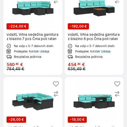
-
224,00 €
-
182,00 €
vidaXL Vrtna sedežna garnitura
vidaXL Vrtna sedežna garnitura
z blazino 7 pcs Črna poli ratan
z blazino 6 pcs Črna poli ratan
Na voljo v 5-7 delovnih dneh
Na voljo v 5-7 delovnih dneh
Prodajalec
Kotiček Udobja
Prodajalec
Kotiček Udobja
Brezplačna poštnina
Brezplačna poštnina
560
€
454
€
49
49
784,49 €
636,49 €
-
26,00 €
-
19,00 €