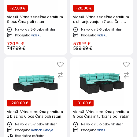
-
27,00 €
-
20,00 €
vidaXL Vrtna sedežna garnitura
vidaXL Vrtna sedežna garnitura
9 pcs Črna poli ratan
s shranjevanjem 7 pcs Črna
Poly ratan
Na voljo v 3-5 delovnih dneh
Na voljo v 3-5 delovnih dneh
Prodajalec
vidaXL
Prodajalec
vidaXL
720
€
579
€
99
99
747,99 €
599,99 €
-
200,00 €
-
31,00 €
vidaXL Vrtna sedežna garnitura
vidaXL Vrtna sedežna garnitura
z blazino 6 pcs Črna poli ratan
8 pcs Črna in turkizna poli ratan
Na voljo v 5-7 delovnih dneh
Na voljo v 3-5 delovnih dneh
Prodajalec
Kotiček Udobja
Prodajalec
vidaXL
Brezplačna poštnina