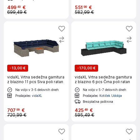
499
€
551
€
49
99
699,49 €
582,99 €
-
13,00 €
-
170,00 €
vidaXL Vrtna sedežna garnitura
vidaXL Vrtna sedežna garnitura
z blazino 11 pcs Siva poli ratan
z blazino 6 pcs Črna poli ratan
Na voljo v 3-5 delovnih dneh
Na voljo v 5-7 delovnih dneh
Prodajalec
vidaXL
Prodajalec
Kotiček Udobja
Brezplačna poštnina
707
€
425
€
99
49
720,99 €
595,49 €