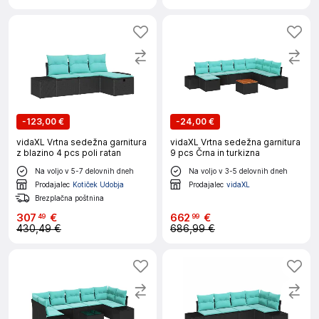
-
123,00 €
-
24,00 €
vidaXL Vrtna sedežna garnitura
vidaXL Vrtna sedežna garnitura
z blazino 4 pcs poli ratan
9 pcs Črna in turkizna
Na voljo v 5-7 delovnih dneh
Na voljo v 3-5 delovnih dneh
Prodajalec
Kotiček Udobja
Prodajalec
vidaXL
Brezplačna poštnina
307
€
662
€
49
99
430,49 €
686,99 €