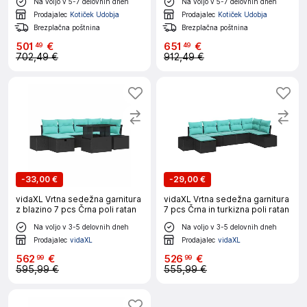
Na voljo v 5-7 delovnih dneh
Na voljo v 5-7 delovnih dneh
Prodajalec
Kotiček Udobja
Prodajalec
Kotiček Udobja
Brezplačna poštnina
Brezplačna poštnina
501
€
651
€
49
49
702,49 €
912,49 €
-
33,00 €
-
29,00 €
vidaXL Vrtna sedežna garnitura
vidaXL Vrtna sedežna garnitura
z blazino 7 pcs Črna poli ratan
7 pcs Črna in turkizna poli ratan
Na voljo v 3-5 delovnih dneh
Na voljo v 3-5 delovnih dneh
Prodajalec
vidaXL
Prodajalec
vidaXL
562
€
526
€
99
99
595,99 €
555,99 €