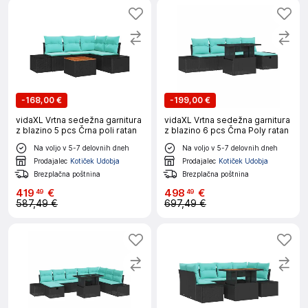
-
168,00 €
-
199,00 €
vidaXL Vrtna sedežna garnitura
vidaXL Vrtna sedežna garnitura
z blazino 5 pcs Črna poli ratan
z blazino 6 pcs Črna Poly ratan
Na voljo v 5-7 delovnih dneh
Na voljo v 5-7 delovnih dneh
Prodajalec
Kotiček Udobja
Prodajalec
Kotiček Udobja
Brezplačna poštnina
Brezplačna poštnina
419
€
498
€
49
49
587,49 €
697,49 €