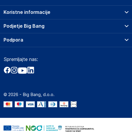
Koristne informacije
Prodajna mesta
Podjetje Big Bang
Splošni pogoji
O podjetju
Podpora
Storitve
Kontakti
Dostava, vnos in odvoz
Pogosta vprašanja
Družbena odgovornost
Načini plačila
Spremljajte nas:
Marketplace
Obvestila za javnost
Nakup na obroke
Kako oddati naročilo?
Akt o digitalnih storitvah
Zavarovanje izdelkov
Vračila in reklamacije
Prodaja podjetjem
Politika zasebnosti
Big Partner - distribucija
Spletni piškotki
© 2026 - Big Bang, d.o.o.
Marketplace za partnerje
Novosti
Interna varna linija za prijavo kršitev po ZZPRI
Zaposlitev