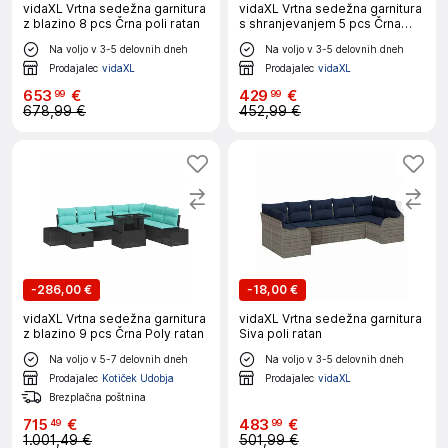
vidaXL Vrtna sedežna garnitura
vidaXL Vrtna sedežna garnitura
z blazino 8 pcs Črna poli ratan
s shranjevanjem 5 pcs Črna
Poly ratan
Na voljo v 3-5 delovnih dneh
Na voljo v 3-5 delovnih dneh
Prodajalec
vidaXL
Prodajalec
vidaXL
653
€
429
€
99
99
678,99 €
452,99 €
-
286,00 €
-
18,00 €
vidaXL Vrtna sedežna garnitura
vidaXL Vrtna sedežna garnitura
z blazino 9 pcs Črna Poly ratan
Siva poli ratan
Na voljo v 5-7 delovnih dneh
Na voljo v 3-5 delovnih dneh
Prodajalec
Kotiček Udobja
Prodajalec
vidaXL
Brezplačna poštnina
715
€
483
€
49
99
1.001,49 €
501,99 €