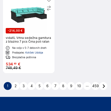
-
214,00 €
vidaXL Vrtna sedežna garnitura
z blazino 7 pcs Črna poli ratan
Na voljo v 5-7 delovnih dneh
Prodajalec
Kotiček Udobja
Brezplačna poštnina
534
€
49
748,49 €
...
1
2
3
4
5
6
7
8
9
10
459