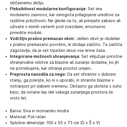
občasnemu dežju.
Fleksibilnost modularne konfiguracije:
Set ima
modularno zasnovo, kar omogoča prilagojene ureditve za
različne priložnosti. Ne glede na to, ali prirejate zabavo ali
uživate v mirnih večerih pod zvezdami, enostavno
priredite module.
Vzdržljiv prašno premazan okvir:
Jeklen okvir je obdelan
s prašno premazano površino, ki dodaja zaščito. Ta zaščita
zagotavlja, da je set trpežen skozi vse letne čase.
Integrirane možnosti shranjevanja:
Set vključuje priročne
shranjevalne rešitve za blazine ali zunanje dodatke, ko jih
ne potrebujete, kar ohranja prostor urejen.
Preprosta navodila za nego:
Da set ohranite v dobrem
stanju, ga pokrijte, ko ni v uporabi, in shranite blazine v
notranjost pri slabem vremenu. Občasno ga obrišite s suho
krpo, da ostane lep del vašega zunanjega prostora še
vrsto let.
Barva: Siva in mornarsko modra
Material: Poli ratan
Splošne dimenzije: 100 x 55 x 73 cm (D x Š x V)