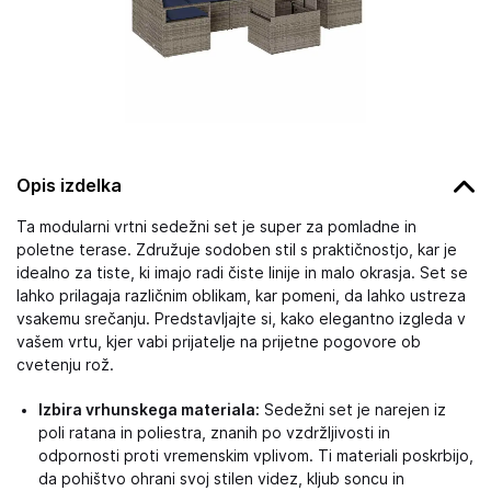
Opis izdelka
Ta modularni vrtni sedežni set je super za pomladne in
poletne terase. Združuje sodoben stil s praktičnostjo, kar je
idealno za tiste, ki imajo radi čiste linije in malo okrasja. Set se
lahko prilagaja različnim oblikam, kar pomeni, da lahko ustreza
vsakemu srečanju. Predstavljajte si, kako elegantno izgleda v
vašem vrtu, kjer vabi prijatelje na prijetne pogovore ob
cvetenju rož.
Izbira vrhunskega materiala:
Sedežni set je narejen iz
poli ratana in poliestra, znanih po vzdržljivosti in
odpornosti proti vremenskim vplivom. Ti materiali poskrbijo,
da pohištvo ohrani svoj stilen videz, kljub soncu in