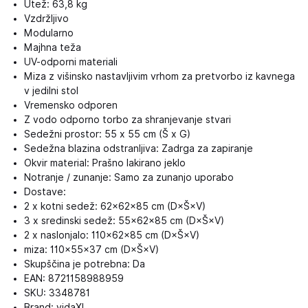
Utež: 63,8 kg
Vzdržljivo
Modularno
Majhna teža
UV-odporni materiali
Miza z višinsko nastavljivim vrhom za pretvorbo iz kavnega
v jedilni stol
Vremensko odporen
Z vodo odporno torbo za shranjevanje stvari
Sedežni prostor: 55 x 55 cm (Š x G)
Sedežna blazina odstranljiva: Zadrga za zapiranje
Okvir material: Prašno lakirano jeklo
Notranje / zunanje: Samo za zunanjo uporabo
Dostave:
2 x kotni sedež: 62×62×85 cm (D×Š×V)
3 x sredinski sedež: 55×62×85 cm (D×Š×V)
2 x naslonjalo: 110×62×85 cm (D×Š×V)
miza: 110×55×37 cm (D×Š×V)
Skupščina je potrebna: Da
EAN: 8721158988959
SKU: 3348781
Brand: vidaXL