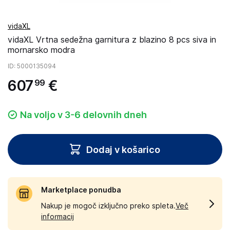
vidaXL
vidaXL Vrtna sedežna garnitura z blazino 8 pcs siva in
mornarsko modra
ID
: 5000135094
607
€
99
Na voljo v 3-6 delovnih dneh
Dodaj v košarico
Marketplace ponudba
Nakup je mogoč izključno preko spleta.
Več
informacij