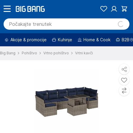
Akcije & promocije
Kuhinje
Home & Cook
B2B
Big Bang
Pohištvo
Vrtno pohištvo
Vrtni kavči