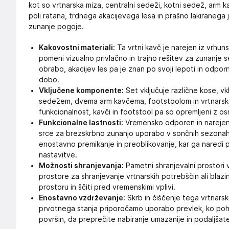
kot so vrtnarska miza, centralni sedeži, kotni sedež, arm k
poli ratana, trdnega akacijevega lesa in prašno lakiranega j
zunanje pogoje.
Kakovostni materiali:
Ta vrtni kavč je narejen iz vrhuns
pomeni vizualno privlačno in trajno rešitev za zunanje s
obrabo, akacijev les pa je znan po svoji lepoti in odpor
dobo.
Vključene komponente:
Set vključuje različne kose, vk
sedežem, dvema arm kavčema, footstoolom in vrtnarsko
funkcionalnost, kavči in footstool pa so opremljeni z o
Funkcionalne lastnosti:
Vremensko odporen in narejen 
srce za brezskrbno zunanjo uporabo v sončnih sezonah.
enostavno premikanje in preoblikovanje, kar ga naredi pr
nastavitve.
Možnosti shranjevanja:
Pametni shranjevalni prostori v
prostore za shranjevanje vrtnarskih potrebščin ali bla
prostoru in ščiti pred vremenskimi vplivi.
Enostavno vzdrževanje:
Skrb in čiščenje tega vrtnars
prvotnega stanja priporočamo uporabo prevlek, ko pohi
površin, da preprečite nabiranje umazanije in podaljšat