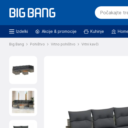
Izdelki
Akcije & promocije
Kuhinje
Home
Big Bang
Pohištvo
Vrtno pohištvo
Vrtni kavči