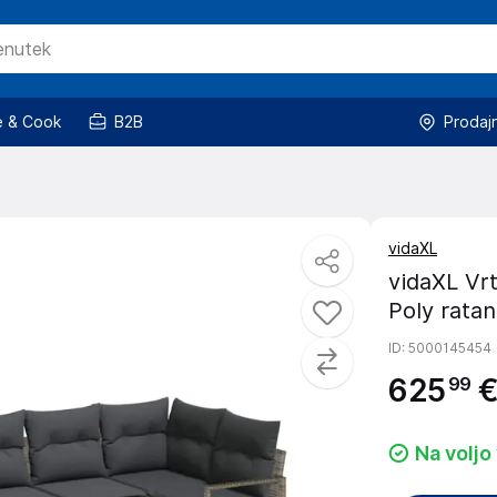
 & Cook
B2B
Prodaj
vidaXL
vidaXL Vrt
Poly ratan
ID
: 5000145454
625
99
Na voljo