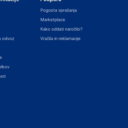
Pogosta vprašanja
Marketplace
st izdelka z zahtevanimi predpisi.
Kako oddati naročilo?
n odvoz
Vračila in reklamacije
e
elkov
elka in lahko vključujejo ključne varnostne
sti