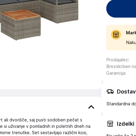
Mar
Naku
Prodajalec
:
Brezskrben n
Garancija
:
Dostav
Standardna d
t ali dvorišče, saj pusti sodoben pečat s
Izdelki
jte si uživanje v pomladnih in poletnih dneh na
 mirne trenutke. Set sestavljajo različni kosi,