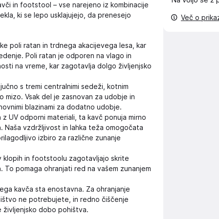
Na voljo še
2 
avči in footstool – vse narejeno iz kombinacije
ekla, ki se lepo usklajujejo, da prenesejo
Več o prik
ke poli ratan in trdnega akacijevega lesa, kar
edenje. Poli ratan je odporen na vlago in
nosti na vreme, kar zagotavlja dolgo življenjsko
ljučno s tremi centralnimi sedeži, kotnim
 mizo. Vsak del je zasnovan za udobje in
snovnimi blazinami za dodatno udobje.
z UV odporni materiali, ta kavč ponuja mirno
 Naša vzdržljivost in lahka teža omogočata
ilagodljivo izbiro za različne zunanje
 klopih in footstoolu zagotavljajo skrite
zin. To pomaga ohranjati red na vašem zunanjem
kega kavča sta enostavna. Za ohranjanje
štvo ne potrebujete, in redno čiščenje
e življenjsko dobo pohištva.