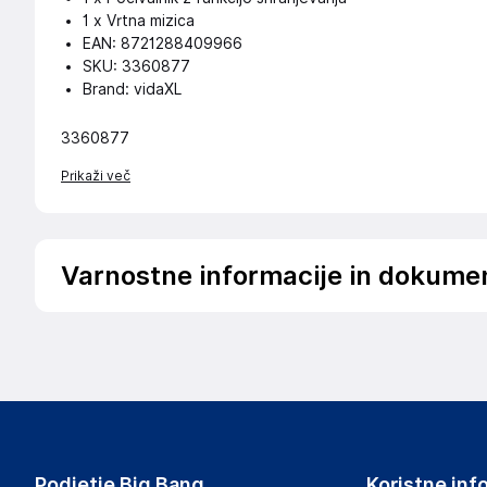
1 x Vrtna mizica
EAN: 8721288409966
SKU: 3360877
Brand: vidaXL
3360877
Prikaži več
Varnostne informacije in dokume
Podatki o proizvajalcu
Podatki o proizvajalcu vključujejo informacije (naziv, nasl
proizvajalcem izdelka.
vidaXL
Mary Kingsleystraat 1, 5928 SK Venlo
The Netherlands
Podjetje Big Bang
Koristne inf