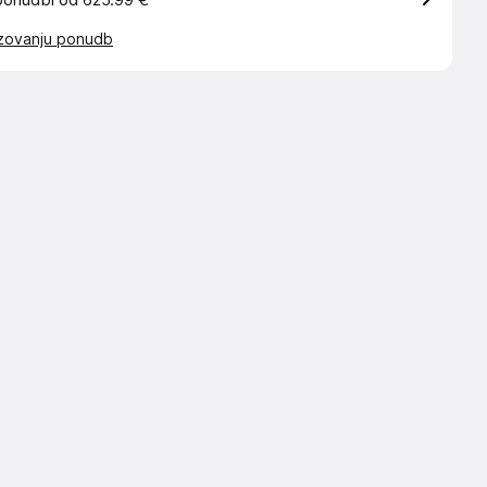
ponudbi od 625.99 €
azovanju ponudb