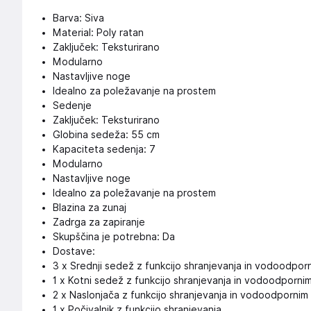
Barva: Siva
Material: Poly ratan
Zaključek: Teksturirano
Modularno
Nastavljive noge
Idealno za poležavanje na prostem
Sedenje
Zaključek: Teksturirano
Globina sedeža: 55 cm
Kapaciteta sedenja: 7
Modularno
Nastavljive noge
Idealno za poležavanje na prostem
Blazina za zunaj
Zadrga za zapiranje
Skupščina je potrebna: Da
Dostave:
3 x Srednji sedež z funkcijo shranjevanja in vodoodpor
1 x Kotni sedež z funkcijo shranjevanja in vodoodporni
2 x Naslonjača z funkcijo shranjevanja in vodoodpornim
1 x Počivalnik z funkcijo shranjevanja