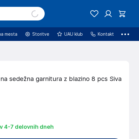
na mesta
Storitve
UAU klub
Kontakt
na sedežna garnitura z blazino 8 pcs Siva
€
 v 4-7 delovnih dneh