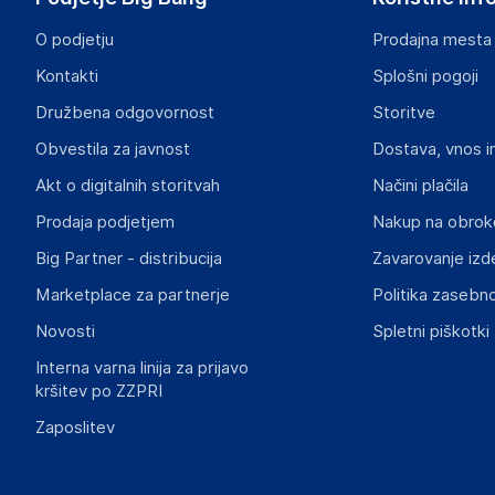
https://www.vidaxl.nl/
O podjetju
Prodajna mesta
Odgovorna oseba v EU
Kontakti
Splošni pogoji
Gospodarski subjekt s sedežem v EU, ki zagotavlja skladno
Družbena odgovornost
Storitve
vidaXL
Obvestila za javnost
Dostava, vnos i
Mary Kingsleystraat 1, 5928 SK Venlo
The Netherlands
Akt o digitalnih storitvah
Načini plačila
https://www.vidaxl.nl/
Prodaja podjetjem
Nakup na obrok
Big Partner - distribucija
Zavarovanje izd
Slike o varnosti izdelka
Slike o varnosti izdelka vsebujejo opozorila na embalaži izd
Marketplace za partnerje
Politika zasebno
informacije, povezane z določenim izdelkom.
Novosti
Spletni piškotki
Interna varna linija za prijavo
kršitev po ZZPRI
Zaposlitev