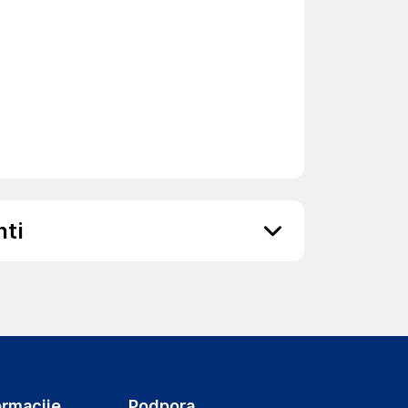
nti
ov, državo in elektronski naslov) povezane s
ormacije
Podpora