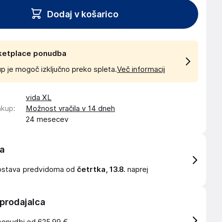
Dodaj v košarico
ketplace ponudba
p je mogoč izključno preko spleta.
Več informacij
vida XL
akup
:
Možnost vračila v 14 dneh
24 mesecev
a
ostava
predvidoma od
četrtka, 13.8.
naprej
 prodajalca