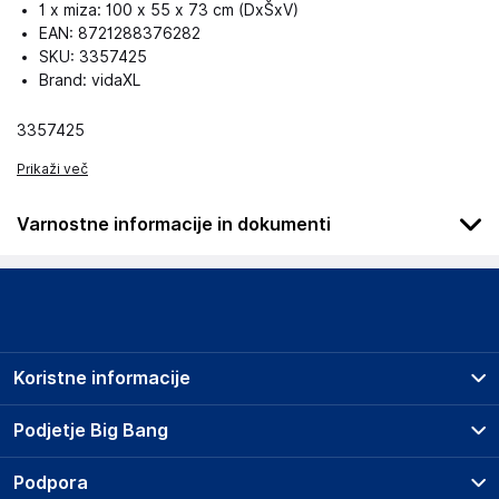
1 x miza: 100 x 55 x 73 cm (DxŠxV)
EAN: 8721288376282
SKU: 3357425
Brand: vidaXL
3357425
Prikaži več
Varnostne informacije in dokumenti
Podatki o proizvajalcu
Podatki o proizvajalcu vključujejo informacije (naziv, naslov,
državo in elektronski naslov) povezane s proizvajalcem
izdelka.
Koristne informacije
vidaXL
Mary Kingsleystraat 1, 5928 SK Venlo
Prodajna mesta
Podjetje Big Bang
The Netherlands
Splošni pogoji
https://www.vidaxl.nl/
O podjetju
Podpora
Storitve