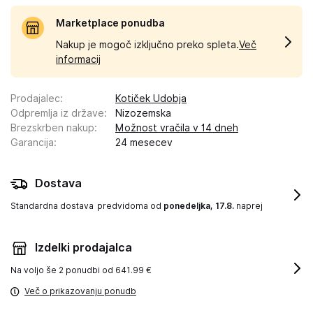
Marketplace ponudba
Nakup je mogoč izključno preko spleta.
Več
informacij
Prodajalec
:
Kotiček Udobja
Odpremlja iz države
:
Nizozemska
Brezskrben nakup
:
Možnost vračila v 14 dneh
Garancija
:
24 mesecev
Dostava
Standardna dostava
predvidoma od
ponedeljka, 17.8.
naprej
Izdelki prodajalca
Na voljo še
2 ponudbi od 641.99 €
Več o prikazovanju ponudb