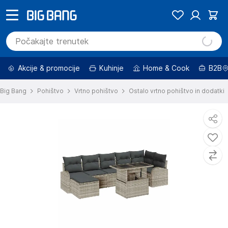
Akcije & promocije
Kuhinje
Home & Cook
B2B
Big Bang
Pohištvo
Vrtno pohištvo
Ostalo vrtno pohištvo in dodatki