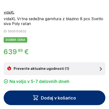
vidaXL
vidaXL Vrtna sedežna garnitura z blazino 8 pcs Svetlo
siva Poly ratan
ID
: 5000153632
DOBRA CENA
639
€
49
Preverite aktualne ugodnosti
(1)
Na voljo v 5-7 delovnih dneh
Dodaj v košarico