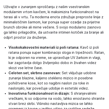
Uživajte v zunanjem sproščanju z našim vsestranskim
modularnim vrtom kavčem, ki maksimizira funkcionalnost na
terasi ali v vrtu. Ta moderna enota združuje preproste linije z
minimalističnim šarmom, kar ponuja super ozadje za prijetne
brunch obroke ali mirne večere. S svojo modularno zasnovo
ga lahko prilagodite, da ustvarite intimen kotiček za branje ali
odprt prostor za druženje.
Visokokakovostni materiali iz poli ratana:
Kavč iz poli
ratana ponuja super kombinacijo sloga in trpežnosti. Ratan,
ki je odporen na vreme, se upravičuje UV žarkom in vlagi,
kar zagotavlja dolgo življenjsko dobo in živahen videz
skozi vse letne čase.
Celoten set, skrbno zasnovan:
Set vključuje udobne
zunanje blazine, kaljeno stekleno mizico in posebne
pohištvene kose, kot so nagibni naslon za roke in
naslonjalo, kar povečuje udobje in estetski videz.
Inovativna funkcionalnost in dizajn:
S shranjevalnimi
vrečkami, ki so odporne na vodo, lahko enostavno shranite
stvari brez skrbi. Višinsko nastavljiva mizica se lahko
spremeni iz kavne v jedilno višino za različne sedeže.