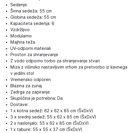
Sedenje
Širina sedeža: 55 cm
Globina sedeža: 55 cm
Kapaciteta sedenja: 6
Vzdržljivo
Modularno
Majhna teža
UV-odporni materiali
Prostori za shranjevanje
Z vodo odporno torbo za shranjevanje stvari
Miza z višinsko nastavljivim vrhom za pretvorbo iz kavnega
v jedilni stol
Vremensko odporen
Blazina za zunaj
Zadrga za zapiranje
Skupščina je potrebna: Da
Dostave:
1 x kotna sedež: 62 x 62 x 85 cm (ŠxDxV)
3 x srednji sedež: 55 x 62 x 85 cm (ŠxDxV)
2 x naslonjalo: 55 x 62 x 85 cm (ŠxDxV)
1 x tabure: 55 x 55 x 37 cm (ŠxDxV)