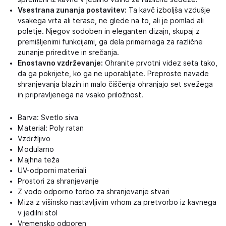
Vsestrana zunanja postavitev:
Ta kavč izboljša vzdušje
vsakega vrta ali terase, ne glede na to, ali je pomlad ali
poletje. Njegov sodoben in eleganten dizajn, skupaj z
premišljenimi funkcijami, ga dela primernega za različne
zunanje prireditve in srečanja.
Enostavno vzdrževanje:
Ohranite prvotni videz seta tako,
da ga pokrijete, ko ga ne uporabljate. Preproste navade
shranjevanja blazin in malo čiščenja ohranjajo set svežega
in pripravljenega na vsako priložnost.
Barva: Svetlo siva
Material: Poly ratan
Vzdržljivo
Modularno
Majhna teža
UV-odporni materiali
Prostori za shranjevanje
Z vodo odporno torbo za shranjevanje stvari
Miza z višinsko nastavljivim vrhom za pretvorbo iz kavnega
v jedilni stol
Vremensko odporen