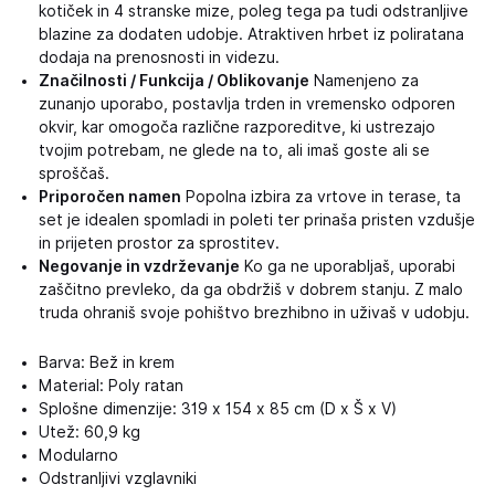
kotiček in 4 stranske mize, poleg tega pa tudi odstranljive
blazine za dodaten udobje. Atraktiven hrbet iz poliratana
dodaja na prenosnosti in videzu.
Značilnosti / Funkcija / Oblikovanje
Namenjeno za
zunanjo uporabo, postavlja trden in vremensko odporen
okvir, kar omogoča različne razporeditve, ki ustrezajo
tvojim potrebam, ne glede na to, ali imaš goste ali se
sproščaš.
Priporočen namen
Popolna izbira za vrtove in terase, ta
set je idealen spomladi in poleti ter prinaša pristen vzdušje
in prijeten prostor za sprostitev.
Negovanje in vzdrževanje
Ko ga ne uporabljaš, uporabi
zaščitno prevleko, da ga obdržiš v dobrem stanju. Z malo
truda ohraniš svoje pohištvo brezhibno in uživaš v udobju.
Barva: Bež in krem
Material: Poly ratan
Splošne dimenzije: 319 x 154 x 85 cm (D x Š x V)
Utež: 60,9 kg
Modularno
Odstranljivi vzglavniki