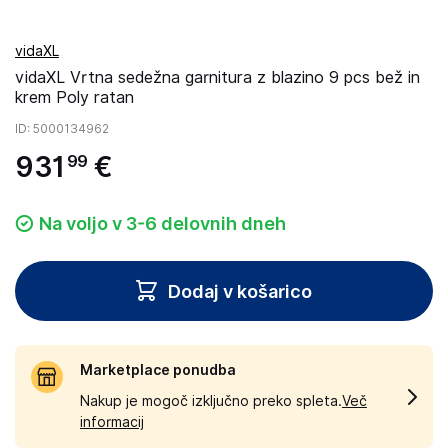
vidaXL
vidaXL Vrtna sedežna garnitura z blazino 9 pcs bež in
krem Poly ratan
ID
: 5000134962
931
€
99
Na voljo v 3-6 delovnih dneh
Dodaj v košarico
Marketplace ponudba
Nakup je mogoč izključno preko spleta.
Več
informacij