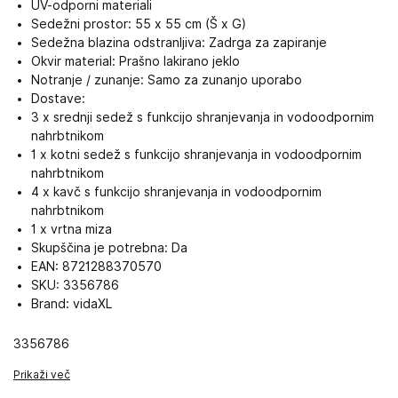
UV-odporni materiali
Sedežni prostor: 55 x 55 cm (Š x G)
Sedežna blazina odstranljiva: Zadrga za zapiranje
Okvir material: Prašno lakirano jeklo
Notranje / zunanje: Samo za zunanjo uporabo
Dostave:
3 x srednji sedež s funkcijo shranjevanja in vodoodpornim
nahrbtnikom
1 x kotni sedež s funkcijo shranjevanja in vodoodpornim
nahrbtnikom
4 x kavč s funkcijo shranjevanja in vodoodpornim
nahrbtnikom
1 x vrtna miza
Skupščina je potrebna: Da
EAN: 8721288370570
SKU: 3356786
Brand: vidaXL
3356786
Prikaži več