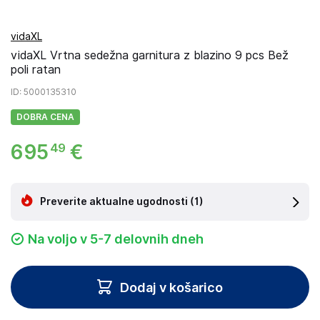
vidaXL
vidaXL Vrtna sedežna garnitura z blazino 9 pcs Bež
poli ratan
ID
: 5000135310
DOBRA CENA
695
€
49
Preverite aktualne ugodnosti
(1)
Na voljo v 5-7 delovnih dneh
Dodaj v košarico