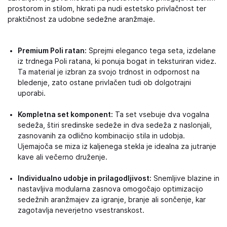
prostorom in stilom, hkrati pa nudi estetsko privlačnost ter
praktičnost za udobne sedežne aranžmaje.
Premium Poli ratan:
Sprejmi eleganco tega seta, izdelane
iz trdnega Poli ratana, ki ponuja bogat in teksturiran videz.
Ta material je izbran za svojo trdnost in odpornost na
bledenje, zato ostane privlačen tudi ob dolgotrajni
uporabi.
Kompletna set komponent:
Ta set vsebuje dva vogalna
sedeža, štiri sredinske sedeže in dva sedeža z naslonjali,
zasnovanih za odlično kombinacijo stila in udobja.
Ujemajoča se miza iz kaljenega stekla je idealna za jutranje
kave ali večerno druženje.
Individualno udobje in prilagodljivost:
Snemljive blazine in
nastavljiva modularna zasnova omogočajo optimizacijo
sedežnih aranžmajev za igranje, branje ali sončenje, kar
zagotavlja neverjetno vsestranskost.