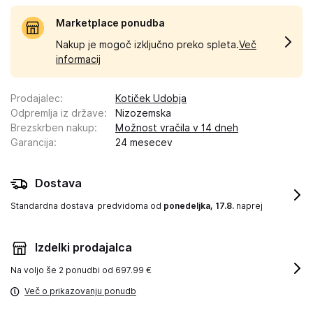
Marketplace ponudba
Nakup je mogoč izključno preko spleta.
Več
informacij
Prodajalec
:
Kotiček Udobja
Odpremlja iz države
:
Nizozemska
Brezskrben nakup
:
Možnost vračila v 14 dneh
Garancija
:
24 mesecev
Dostava
Standardna dostava
predvidoma od
ponedeljka, 17.8.
naprej
Izdelki prodajalca
Na voljo še
2 ponudbi od 697.99 €
Več o prikazovanju ponudb