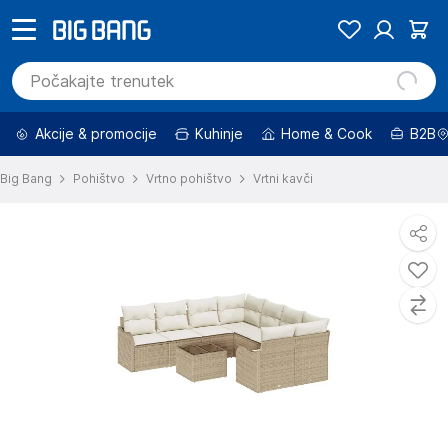
Akcije & promocije
Kuhinje
Home & Cook
B2B
Big Bang
Pohištvo
Vrtno pohištvo
Vrtni kavči