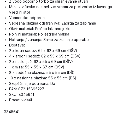
Z vodo odporno torbo za shranjevanje stvari
Miza z višinsko nastavljivim vrhom za pretvorbo iz kavnega
v jedilni stol
Vremensko odporen
Sedežna blazina odstranljiva: Zadrga za zapiranje
Okvir material: Prašno lakirano jeklo
Polnilni material: Poliestrska vlakna
Notranje / zunanje: Samo za zunanjo uporabo
Dostave:
2 x kotni sedež: 62 x 62 x 69 cm (DŠV)
4 x srednji sedež: 62 x 55 x 69 cm (DŠV)
2 x naslonjač: 62 x 55 x 69 cm (DŠV)
1 x miza: 55 x 55 x 37 cm (DŠV)
8 x sedežna blazina: 55 x 55 cm (DŠ)
10 x naslonna blazina: 55 x 55 cm (DŠ)
Skupščina je potrebna: Da
EAN: 8721158952271
SKU: 3345641
Brand: vidaXL
3345641