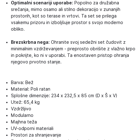
Optimalni scenariji uporabe:
Popolno za družabna
srečanja, mirno osamo ali stilno dekoracijo v zunanjih
prostorih, kot so terase in vrtovi. Ta set se prilega
vsakemu prizoru in izboljšuje prostor s svojo moderno
obliko.
Brezskrbna nega:
Ohranite svoj sedežni set čudovit z
minimalnim vzdrževanjem - preprosto obrišite z vlažno krpo
in pokrijte, ko ni v uporabi. Ta enostaven pristop ohranja
njegovo prvotno stanje.
Barva: Bež
Material: Poli ratan
Splošne dimenzije: 234 x 232,5 x 85 cm (D x Š x V)
Utež: 65,4 kg
Vzdržljivo
Modularno
Majhna teža
UV-odporni materiali
Prostori za shranjevanje