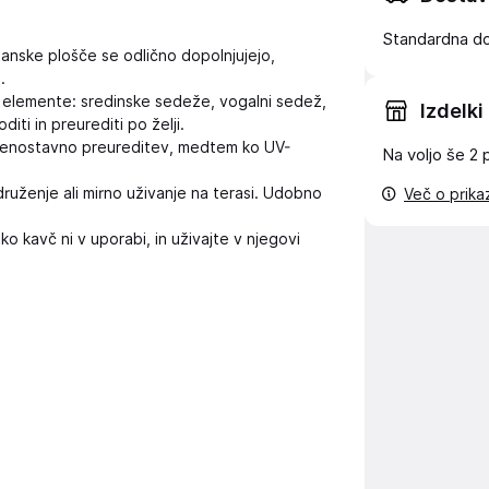
Standardna d
atanske plošče se odlično dopolnjujejo,
.
 elemente: sredinske sedeže, vogalni sedež,
Izdelki
iti in preurediti po želji.
nostavno preureditev, medtem ko UV-
Na voljo še
2 
ruženje ali mirno uživanje na terasi. Udobno
Več o prik
o kavč ni v uporabi, in uživajte v njegovi