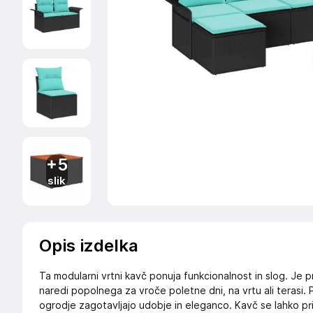
+5
slik
Opis izdelka
Ta modularni vrtni kavč ponuja funkcionalnost in slog. Je p
naredi popolnega za vroče poletne dni, na vrtu ali terasi. P
ogrodje zagotavljajo udobje in eleganco. Kavč se lahko pri