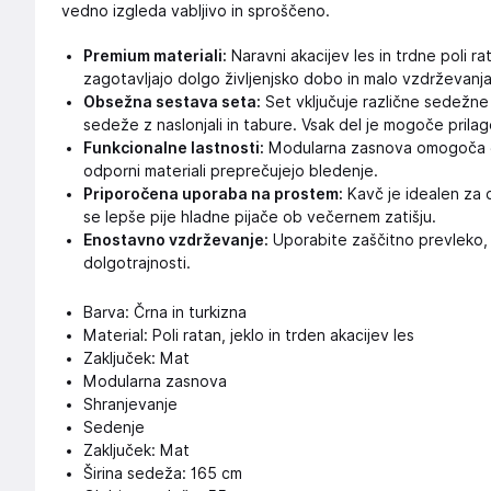
vedno izgleda vabljivo in sproščeno.
Premium materiali:
Naravni akacijev les in trdne poli r
zagotavljajo dolgo življenjsko dobo in malo vzdrževanja
Obsežna sestava seta:
Set vključuje različne sedežne
sedeže z naslonjali in tabure. Vsak del je mogoče prilagod
Funkcionalne lastnosti:
Modularna zasnova omogoča e
odporni materiali preprečujejo bledenje.
Priporočena uporaba na prostem:
Kavč je idealen za d
se lepše pije hladne pijače ob večernem zatišju.
Enostavno vzdrževanje:
Uporabite zaščitno prevleko, k
dolgotrajnosti.
Barva: Črna in turkizna
Material: Poli ratan, jeklo in trden akacijev les
Zaključek: Mat
Modularna zasnova
Shranjevanje
Sedenje
Zaključek: Mat
Širina sedeža: 165 cm