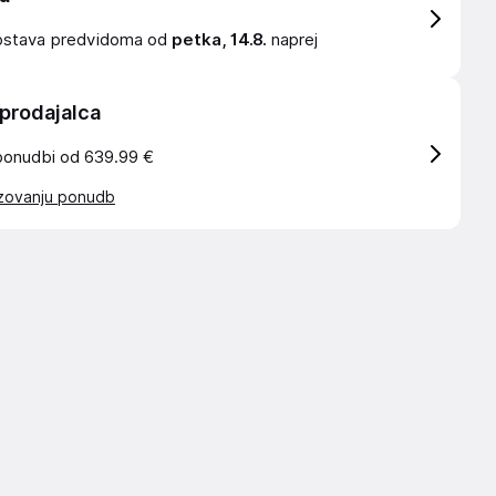
ostava
predvidoma od
petka, 14.8.
naprej
 prodajalca
ponudbi od 639.99 €
azovanju ponudb