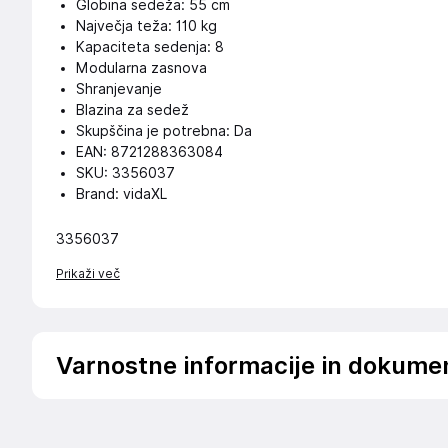
Globina sedeža: 55 cm
Največja teža: 110 kg
Kapaciteta sedenja: 8
Modularna zasnova
Shranjevanje
Blazina za sedež
Skupščina je potrebna: Da
EAN: 8721288363084
SKU: 3356037
Brand: vidaXL
3356037
Prikaži več
Varnostne informacije in dokume
Podatki o proizvajalcu
Podatki o proizvajalcu vključujejo informacije (naziv, nasl