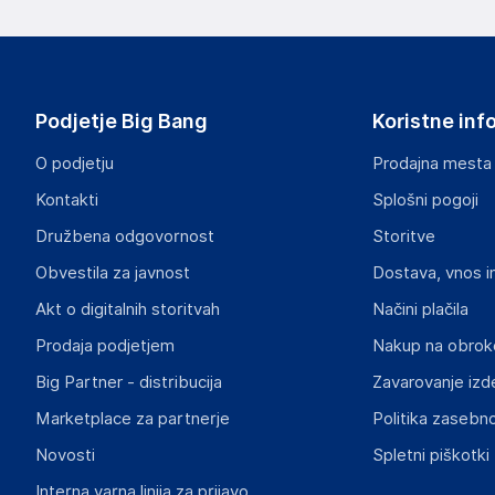
proizvajalcem izdelka.
vidaXL
Mary Kingsleystraat 1, 5928 SK Venlo
The Netherlands
Podjetje Big Bang
Koristne inf
https://www.vidaxl.nl/
O podjetju
Prodajna mesta
Odgovorna oseba v EU
Kontakti
Splošni pogoji
Gospodarski subjekt s sedežem v EU, ki zagotavlja skladno
Družbena odgovornost
Storitve
vidaXL
Obvestila za javnost
Dostava, vnos i
Mary Kingsleystraat 1, 5928 SK Venlo
The Netherlands
Akt o digitalnih storitvah
Načini plačila
https://www.vidaxl.nl/
Prodaja podjetjem
Nakup na obrok
Big Partner - distribucija
Zavarovanje izd
Slike o varnosti izdelka
Slike o varnosti izdelka vsebujejo opozorila na embalaži izd
Marketplace za partnerje
Politika zasebno
informacije, povezane z določenim izdelkom.
Novosti
Spletni piškotki
Interna varna linija za prijavo