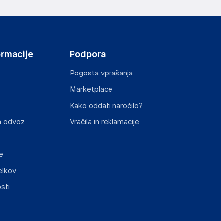
ormacije
Podpora
Pogosta vprašanja
Marketplace
st izdelka z zahtevanimi predpisi.
Kako oddati naročilo?
n odvoz
Vračila in reklamacije
e
elkov
elka in lahko vključujejo ključne varnostne
sti