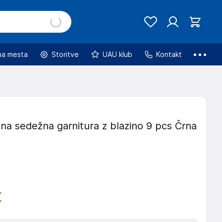
na mesta
Storitve
UAU klub
Kontakt
na sedežna garnitura z blazino 9 pcs Črna
€