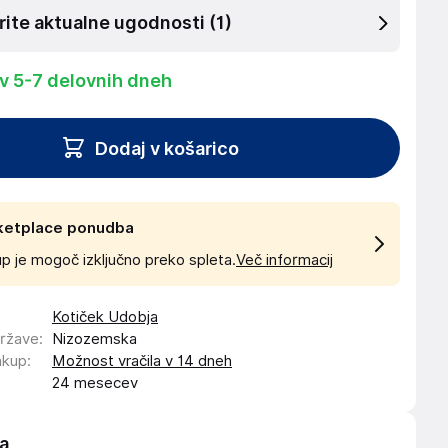
rite aktualne ugodnosti
(1)
 v 5-7 delovnih dneh
Dodaj v košarico
ketplace ponudba
p je mogoč izključno preko spleta.
Več informacij
Kotiček Udobja
države
:
Nizozemska
akup
:
Možnost vračila v 14 dneh
24 mesecev
a