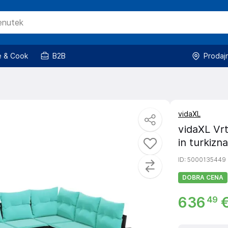
 & Cook
B2B
Prodaj
vidaXL
vidaXL Vrt
in turkizna
ID
: 5000135449
DOBRA CENA
636
49