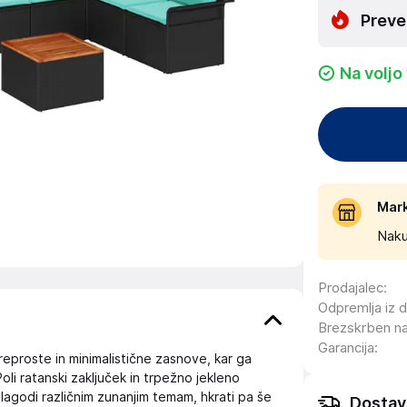
Preve
Na voljo
Mar
Naku
Prodajalec
:
Odpremlja iz 
Brezskrben n
Garancija
:
reproste in minimalistične zasnove, kar ga
oli ratanski zaključek in trpežno jekleno
lagodi različnim zunanjim temam, hkrati pa še
Dostav