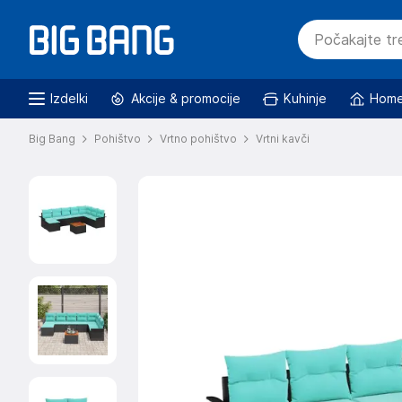
Izdelki
Akcije & promocije
Kuhinje
Home
Big Bang
Pohištvo
Vrtno pohištvo
Vrtni kavči