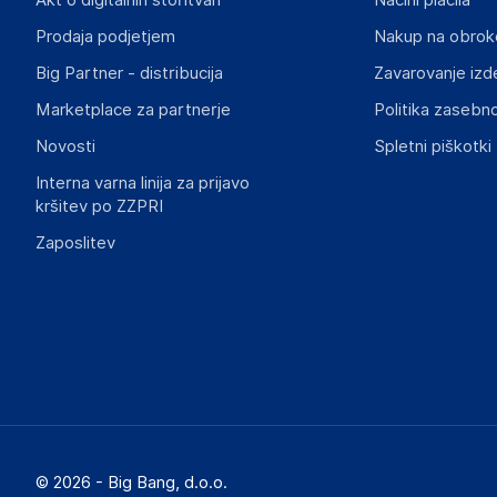
Akt o digitalnih storitvah
Načini plačila
https://www.vidaxl.nl/
Prodaja podjetjem
Nakup na obrok
Big Partner - distribucija
Zavarovanje izd
Slike o varnosti izdelka
Slike o varnosti izdelka vsebujejo opozorila na embalaži izd
Marketplace za partnerje
Politika zasebno
informacije, povezane z določenim izdelkom.
Novosti
Spletni piškotki
Interna varna linija za prijavo
kršitev po ZZPRI
Zaposlitev
© 2026 - Big Bang, d.o.o.