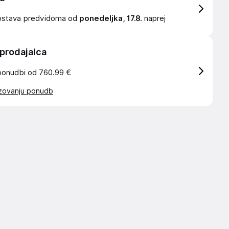
ostava
predvidoma od
ponedeljka, 17.8.
naprej
 prodajalca
ponudbi od 760.99 €
azovanju ponudb