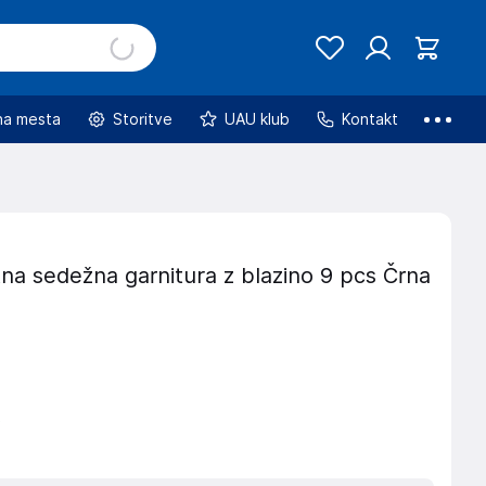
na mesta
Storitve
UAU klub
Kontakt
na sedežna garnitura z blazino 9 pcs Črna
€