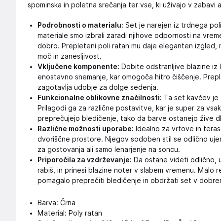
spominska in poletna srečanja ter vse, ki uživajo v zabavi 
Podrobnosti o materialu:
Set je narejen iz trdnega pol
materiale smo izbrali zaradi njihove odpornosti na vrem
dobro. Prepleteni poli ratan mu daje eleganten izgled,
moč in zanesljivost.
Vključene komponente:
Dobite odstranljive blazine iz
enostavno snemanje, kar omogoča hitro čiščenje. Preple
zagotavlja udobje za dolge sedenja.
Funkcionalne oblikovne značilnosti:
Ta set kavčev je 
Prilagodi ga za različne postavitve, kar je super za vsak
preprečujejo bledičenje, tako da barve ostanejo žive dl
Različne možnosti uporabe:
Idealno za vrtove in teras
dvoriščne prostore. Njegov sodoben stil se odlično ujem
za gostovanja ali samo lenarjenje na soncu.
Priporočila za vzdrževanje:
Da ostane videti odlično, 
rabiš, in prinesi blazine noter v slabem vremenu. Malo r
pomagalo preprečiti bledičenje in obdržati set v dobre
Barva: Črna
Material: Poly ratan