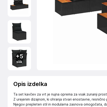
+5
slik
Opis izdelka
Ta set kavčev za vrt je nujna oprema za vsak zunanji prost
Z urejenim dizajnom, ki ohranja stvari enostavne, resnično 
Njegov prepleten stil in modularna zasnova omogočata, da