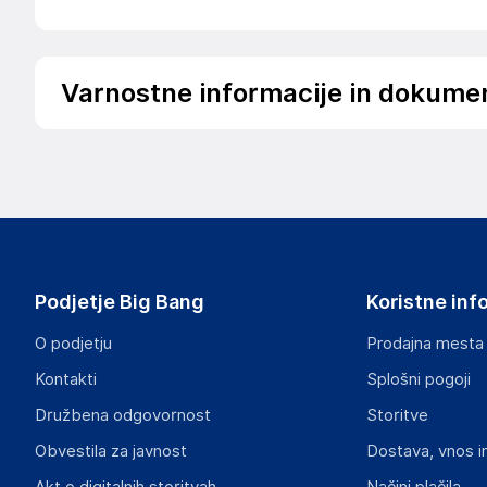
Varnostne informacije in dokume
Podatki o proizvajalcu
Podatki o proizvajalcu vključujejo informacije (naziv, nasl
proizvajalcem izdelka.
vidaXL
Mary Kingsleystraat 1, 5928 SK Venlo
The Netherlands
Podjetje Big Bang
Koristne inf
https://www.vidaxl.nl/
O podjetju
Prodajna mesta
Odgovorna oseba v EU
Kontakti
Splošni pogoji
Gospodarski subjekt s sedežem v EU, ki zagotavlja skladno
Družbena odgovornost
Storitve
vidaXL
Obvestila za javnost
Dostava, vnos i
Mary Kingsleystraat 1, 5928 SK Venlo
The Netherlands