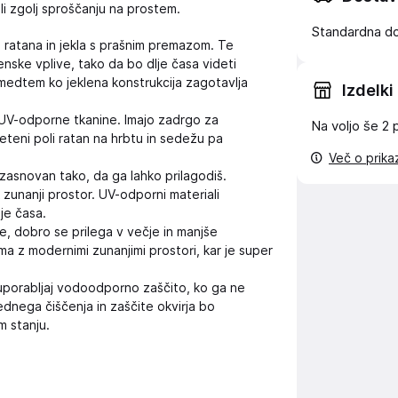
ali zgolj sproščanju na prostem.
Standardna d
i ratana in jekla s prašnim premazom. Te
enske vplive, tako da bo dlje časa videti
 medtem ko jeklena konstrukcija zagotavlja
Izdelki
 UV-odporne tkanine. Imajo zadrgo za
Na voljo še
2 
teni poli ratan na hrbtu in sedežu pa
Več o prik
zasnovan tako, da ga lahko prilagodiš.
 zunanji prostor. UV-odporni materiali
je časa.
e, dobro se prilega v večje in manjše
a z modernimi zunanjimi prostori, kar je super
uporabljaj vodoodporno zaščito, ko ga ne
ednega čiščenja in zaščite okvirja bo
m stanju.