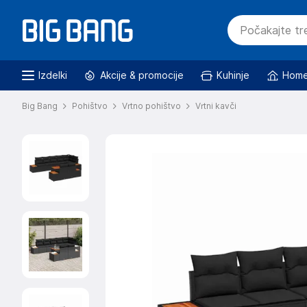
Izdelki
Akcije & promocije
Kuhinje
Home
Big Bang
Pohištvo
Vrtno pohištvo
Vrtni kavči