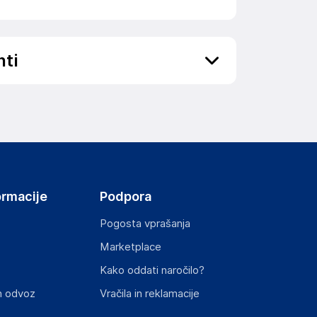
nti
ov, državo in elektronski naslov) povezane s
ormacije
Podpora
Pogosta vprašanja
Marketplace
st izdelka z zahtevanimi predpisi.
Kako oddati naročilo?
n odvoz
Vračila in reklamacije