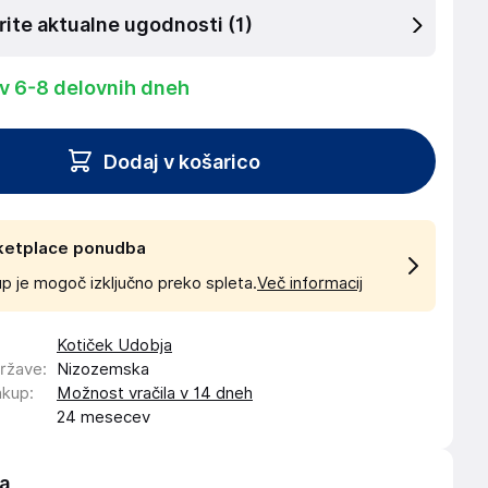
rite aktualne ugodnosti
(1)
 v 6-8 delovnih dneh
Dodaj v košarico
ketplace ponudba
p je mogoč izključno preko spleta.
Več informacij
Kotiček Udobja
države
:
Nizozemska
akup
:
Možnost vračila v 14 dneh
24 mesecev
a