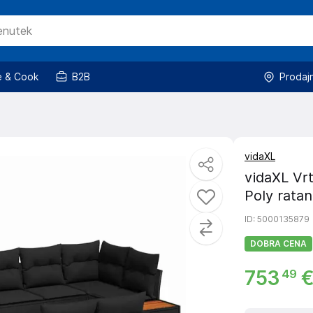
 & Cook
B2B
Prodaj
vidaXL
vidaXL Vrt
Poly ratan
ID
: 5000135879
DOBRA CENA
753
49