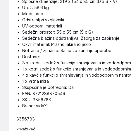
Splošne dimenzije: 319 x 154 x 85 cm (D x Š x V)
Utež: 58,6 kg
Modularno
Odstranljivi vzglavniki
UV-odporni materiali
Sedežni prostor: 55 x 55 cm (Š x G)
Sedežna blazina odstranljiva: Zadrga za zapiranje
Okvir material: Prašno lakirano jeklo
Notranje / zunanje: Samo za zunanjo uporabo
Dostave:
3 x srednji sedež s funkcijo shranjevanja in vodoodpor
1 x kotni sedež s funkcijo shranjevanja in vodoodporni
4 x kavč s funkcijo shranjevanja in vodoodpornim nahrb
1 x vrtna miza
Skupščina je potrebna: Da
EAN: 8721288370549
SKU: 3356783
Brand: vidaXL
3356783
Prikaži več