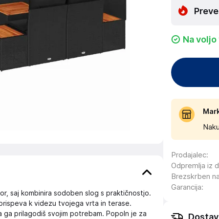
Preve
Na voljo
Mar
Naku
Prodajalec
:
Odpremlja iz 
Brezskrben n
Garancija
:
or, saj kombinira sodoben slog s praktičnostjo.
prispeva k videzu tvojega vrta in terase.
 ga prilagodiš svojim potrebam. Popoln je za
Dostav