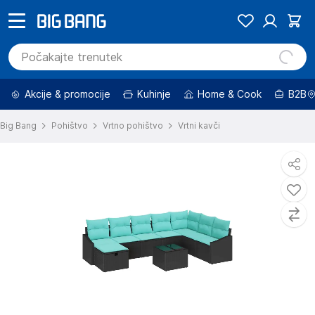
Akcije & promocije
Kuhinje
Home & Cook
B2B
Big Bang
Pohištvo
Vrtno pohištvo
Vrtni kavči