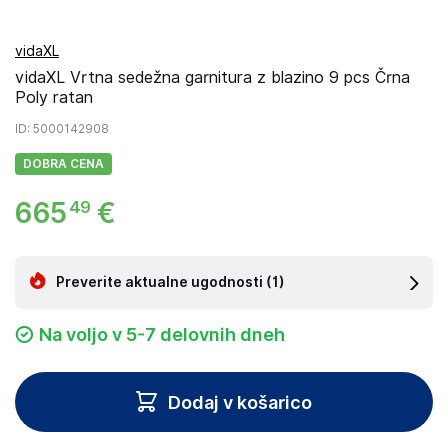
vidaXL
vidaXL Vrtna sedežna garnitura z blazino 9 pcs Črna
Poly ratan
ID
: 5000142908
DOBRA CENA
665
€
49
Preverite aktualne ugodnosti
(1)
Na voljo v 5-7 delovnih dneh
Dodaj v košarico