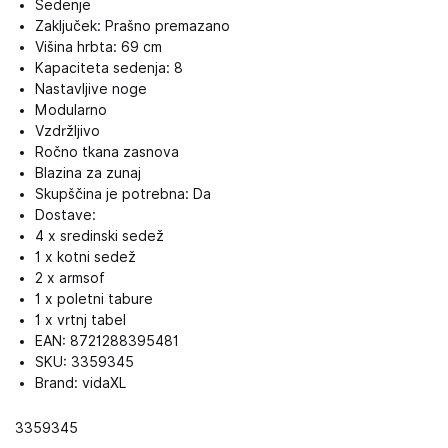
Sedenje
Zaključek: Prašno premazano
Višina hrbta: 69 cm
Kapaciteta sedenja: 8
Nastavljive noge
Modularno
Vzdržljivo
Ročno tkana zasnova
Blazina za zunaj
Skupščina je potrebna: Da
Dostave:
4 x sredinski sedež
1 x kotni sedež
2 x armsof
1 x poletni tabure
1 x vrtnj tabel
EAN: 8721288395481
SKU: 3359345
Brand: vidaXL
3359345