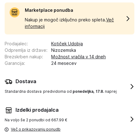
Marketplace ponudba
Nakup je mogoč izključno preko spleta.
Več
informacij
Prodajalec
:
Kotiček Udobja
Odpremlja iz države
:
Nizozemska
Brezskrben nakup
:
Možnost vračila v 14 dneh
Garancija
:
24 mesecev
Dostava
Standardna dostava
predvidoma od
ponedeljka, 17.8.
naprej
Izdelki prodajalca
Na voljo še
2 ponudbi od 667.99 €
Več o prikazovanju ponudb