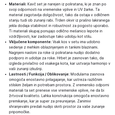
Materiali:
Kavč set je narejen iz poliratana, ki je znan po
svoji odpornosti na vremenske vplive in UV žarke. Ta
material zagotavlja dolgoživost, tako da ostaja v odličnem
stanju tudi ob zunanji rabi. Trden okvir iz prašno lakiranega
jekla dodaja stabilnost in robustnost za pogosto uporabo.
Ti materiali skupaj ponujajo odlično mešanico lepote in
vzdržljivosti, kar zadostuje tako udobju kot stilu.
Vključene komponente:
Vsak kos v setu ima udobno
sedenje z mehkim oblazinjenjem in tankimi blazinami.
Nagnjeni nasloni za roke iz poliratana nudijo dodatno
podporo in udobje za roke. Hrbet je zasnovan tako, da
izgleda privlačno od vsakega kota, kar ustvarja harmonijo v
vaši zunanji izkušnji.
Lastnosti / Funkcija / Oblikovanje:
Modularna zasnova
omogoča enostavno prilagajanje, kar ustreza različnim
stilskim željam in potrebam prostora. Z vremensko odporni
materiali ta set prenese vse vremenske vplive, ne da bi
žrtvoval kvaliteto. Lahka konstrukcija omogoča enostavno
premikanje, kar je super za preurejanje. Zanimivi
shranjevalni predali nudijo skriti prostor za vaše zunanje
pripomočke.