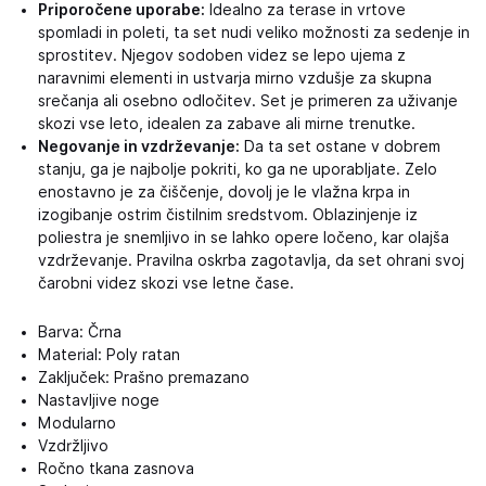
Priporočene uporabe:
Idealno za terase in vrtove
spomladi in poleti, ta set nudi veliko možnosti za sedenje in
sprostitev. Njegov sodoben videz se lepo ujema z
naravnimi elementi in ustvarja mirno vzdušje za skupna
srečanja ali osebno odločitev. Set je primeren za uživanje
skozi vse leto, idealen za zabave ali mirne trenutke.
Negovanje in vzdrževanje:
Da ta set ostane v dobrem
stanju, ga je najbolje pokriti, ko ga ne uporabljate. Zelo
enostavno je za čiščenje, dovolj je le vlažna krpa in
izogibanje ostrim čistilnim sredstvom. Oblazinjenje iz
poliestra je snemljivo in se lahko opere ločeno, kar olajša
vzdrževanje. Pravilna oskrba zagotavlja, da set ohrani svoj
čarobni videz skozi vse letne čase.
Barva: Črna
Material: Poly ratan
Zaključek: Prašno premazano
Nastavljive noge
Modularno
Vzdržljivo
Ročno tkana zasnova