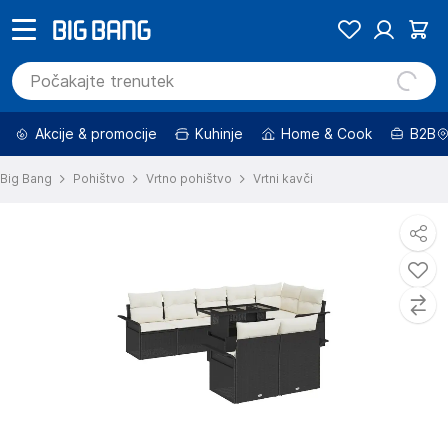
Akcije & promocije
Kuhinje
Home & Cook
B2B
Big Bang
Pohištvo
Vrtno pohištvo
Vrtni kavči