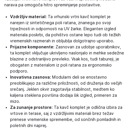
narava pa omogoča hitro spreminjanje postavitve.
Vzdržljiv material:
Ta vrhunski vrtni kavč komplet je
narejen iz sintetičnega poli ratana, znanega po svoji
trpežnosti in odpornosti na UV žarke. Eleganten izgled
materiala poskrbi, da pohištvo ostane lepo tudi ob težkih
vremenskih razmerah in obljublja dolgotrajno uporabo.
Prijazne komponente:
Zasnovan za udobje uporabnikov,
ta komplet vključuje ukrivljeno naslonjalo in mehke sedežne
blazine z odstranljivo prevleko. Vsak kos, tudi tabureji, je
obogaten z materialom iz poli ratana za ergonomsko
podporo.
Inovativna zasnova:
Modularni deli se enostavno
preoblikujejo za različne priložnosti, od druženja do večjih
srečanj. Jeklen okvir zagotavlja stabilnost, medtem ko
kaljena steklena površina dodaja šik izgled, primeren za
mizo.
Za zunanje prostore:
Ta kavč komplet je odlična izbira za
vrtove in terase, saj z vzdržljivimi materiali brez težav
prenese vremenske spremembe, od sončnih pomladnih in
poletnih dni naprej.