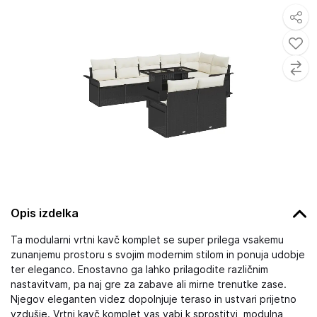
Opis izdelka
Ta modularni vrtni kavč komplet se super prilega vsakemu
zunanjemu prostoru s svojim modernim stilom in ponuja udobje
ter eleganco. Enostavno ga lahko prilagodite različnim
nastavitvam, pa naj gre za zabave ali mirne trenutke zase.
Njegov eleganten videz dopolnjuje teraso in ustvari prijetno
vzdušje. Vrtni kavč komplet vas vabi k sprostitvi, modulna