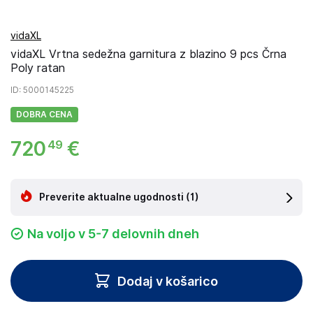
vidaXL
vidaXL Vrtna sedežna garnitura z blazino 9 pcs Črna
Poly ratan
ID
: 5000145225
DOBRA CENA
720
€
49
Preverite aktualne ugodnosti
(1)
Na voljo v 5-7 delovnih dneh
Dodaj v košarico