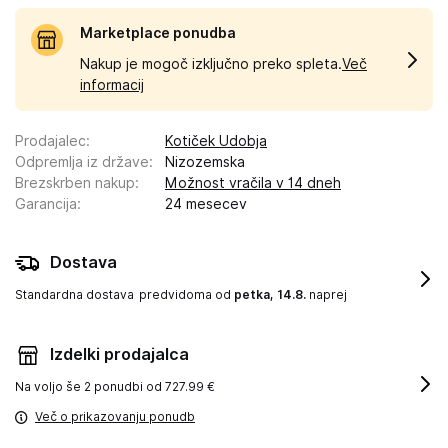
Marketplace ponudba
Nakup je mogoč izključno preko spleta.
Več
informacij
Prodajalec
:
Kotiček Udobja
Odpremlja iz države
:
Nizozemska
Brezskrben nakup
:
Možnost vračila v 14 dneh
Garancija
:
24 mesecev
Dostava
Standardna dostava
predvidoma od
petka, 14.8.
naprej
Izdelki prodajalca
Na voljo še
2 ponudbi od 727.99 €
Več o prikazovanju ponudb