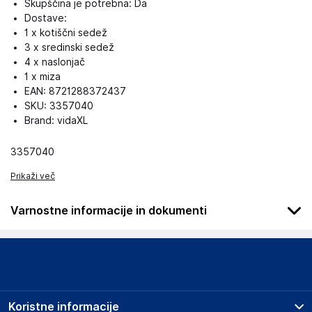
Skupščina je potrebna: Da
Dostave:
1 x kotiščni sedež
3 x sredinski sedež
4 x naslonjač
1 x miza
EAN: 8721288372437
SKU: 3357040
Brand: vidaXL
3357040
Prikaži več
Varnostne informacije in dokumenti
Podatki o proizvajalcu
Podatki o proizvajalcu vključujejo informacije (naziv, naslov,
državo in elektronski naslov) povezane s proizvajalcem
izdelka.
Koristne informacije