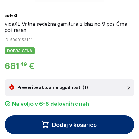
vidaXL
vidaXL Vrtna sedežna garnitura z blazino 9 pcs Črna
poli ratan
ID
: 5000153191
DOBRA CENA
661
€
49
Preverite aktualne ugodnosti
(1)
Na voljo v 6-8 delovnih dneh
Dodaj v košarico