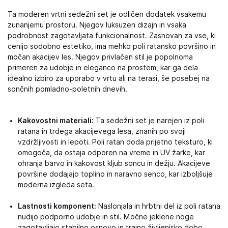
Ta moderen vrtni sedežni set je odličen dodatek vsakemu
zunanjemu prostoru. Njegov luksuzen dizajn in vsaka
podrobnost zagotavljata funkcionalnost. Zasnovan za vse, ki
cenijo sodobno estetiko, ima mehko poli ratansko površino in
močan akacijev les. Njegov privlačen stil je popolnoma
primeren za udobje in eleganco na prostem, kar ga dela
idealno izbiro za uporabo v vrtu ali na terasi, še posebej na
sončnih pomladno-poletnih dnevih.
Kakovostni materiali:
Ta sedežni set je narejen iz poli
ratana in trdega akacijevega lesa, znanih po svoji
vzdržljivosti in lepoti. Poli ratan doda prijetno teksturo, ki
omogoča, da ostaja odporen na vreme in UV žarke, kar
ohranja barvo in kakovost kljub soncu in dežju. Akacijeve
površine dodajajo toplino in naravno senco, kar izboljšuje
moderna izgleda seta.
Lastnosti komponent:
Naslonjala in hrbtni del iz poli ratana
nudijo podporno udobje in stil. Močne jeklene noge
zagotavljajo stabilno osnovo in trajno življenjsko dobo.