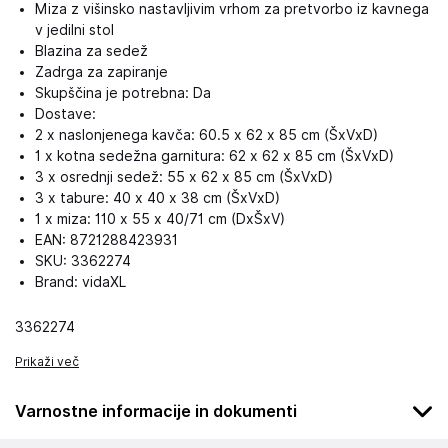
Miza z višinsko nastavljivim vrhom za pretvorbo iz kavnega
v jedilni stol
Blazina za sedež
Zadrga za zapiranje
Skupščina je potrebna: Da
Dostave:
2 x naslonjenega kavča: 60.5 x 62 x 85 cm (ŠxVxD)
1 x kotna sedežna garnitura: 62 x 62 x 85 cm (ŠxVxD)
3 x osrednji sedež: 55 x 62 x 85 cm (ŠxVxD)
3 x tabure: 40 x 40 x 38 cm (ŠxVxD)
1 x miza: 110 x 55 x 40/71 cm (DxŠxV)
EAN: 8721288423931
SKU: 3362274
Brand: vidaXL
3362274
Prikaži več
Varnostne informacije in dokumenti