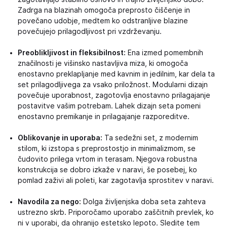
Zadrga na blazinah omogoča preprosto čiščenje in
povečano udobje, medtem ko odstranljive blazine
povečujejo prilagodljivost pri vzdrževanju.
Preoblikljivost in fleksibilnost:
Ena izmed pomembnih
značilnosti je višinsko nastavljiva miza, ki omogoča
enostavno preklapljanje med kavnim in jedilnim, kar dela ta
set prilagodljivega za vsako priložnost. Modularni dizajn
povečuje uporabnost, zagotovlja enostavno prilagajanje
postavitve vašim potrebam. Lahek dizajn seta pomeni
enostavno premikanje in prilagajanje razporeditve.
Oblikovanje in uporaba:
Ta sedežni set, z modernim
stilom, ki izstopa s preprostostjo in minimalizmom, se
čudovito prilega vrtom in terasam. Njegova robustna
konstrukcija se dobro izkaže v naravi, še posebej, ko
pomlad zaživi ali poleti, kar zagotavlja sprostitev v naravi.
Navodila za nego:
Dolga življenjska doba seta zahteva
ustrezno skrb. Priporočamo uporabo zaščitnih prevlek, ko
ni v uporabi, da ohranijo estetsko lepoto. Sledite tem