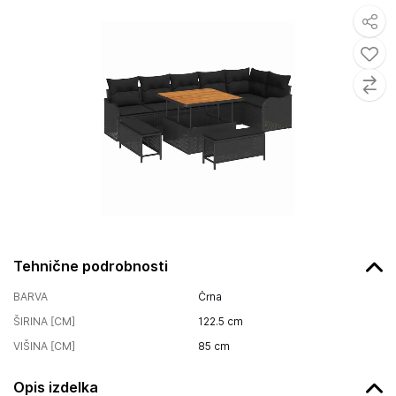
Tehnične podrobnosti
BARVA
Črna
ŠIRINA [CM]
122.5
cm
VIŠINA [CM]
85
cm
Opis izdelka