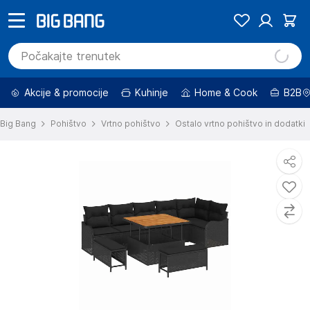
Akcije & promocije
Kuhinje
Home & Cook
B2B
Big Bang
Pohištvo
Vrtno pohištvo
Ostalo vrtno pohištvo in dodatki