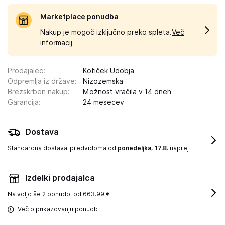
Marketplace ponudba
Nakup je mogoč izključno preko spleta.
Več
informacij
Prodajalec
:
Kotiček Udobja
Odpremlja iz države
:
Nizozemska
Brezskrben nakup
:
Možnost vračila v 14 dneh
Garancija
:
24 mesecev
Dostava
Standardna dostava
predvidoma od
ponedeljka, 17.8.
naprej
Izdelki prodajalca
Na voljo še
2 ponudbi od 663.99 €
Več o prikazovanju ponudb