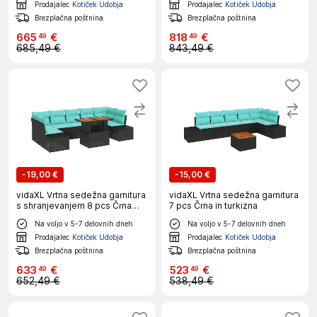
Prodajalec
Kotiček Udobja
Prodajalec
Kotiček Udobja
Brezplačna poštnina
Brezplačna poštnina
665
€
818
€
49
49
685,49 €
843,49 €
-
19,00 €
-
15,00 €
vidaXL Vrtna sedežna garnitura
vidaXL Vrtna sedežna garnitura
s shranjevanjem 8 pcs Črna
7 pcs Črna in turkizna
Poly ratan
Na voljo v 5-7 delovnih dneh
Na voljo v 5-7 delovnih dneh
Prodajalec
Kotiček Udobja
Prodajalec
Kotiček Udobja
Brezplačna poštnina
Brezplačna poštnina
633
€
523
€
49
49
652,49 €
538,49 €