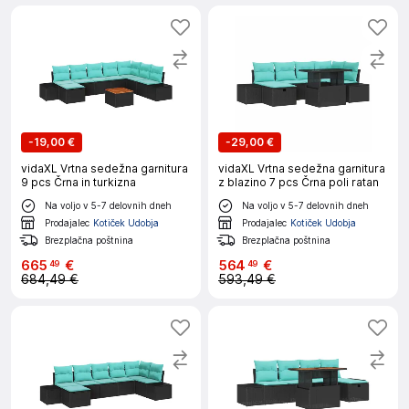
-
19,00 €
-
29,00 €
vidaXL Vrtna sedežna garnitura
vidaXL Vrtna sedežna garnitura
9 pcs Črna in turkizna
z blazino 7 pcs Črna poli ratan
Na voljo v 5-7 delovnih dneh
Na voljo v 5-7 delovnih dneh
Prodajalec
Kotiček Udobja
Prodajalec
Kotiček Udobja
Brezplačna poštnina
Brezplačna poštnina
665
€
564
€
49
49
684,49 €
593,49 €