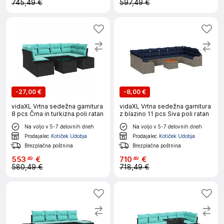
745,49 €
597,49 €
-
27,00 €
-
8,00 €
vidaXL Vrtna sedežna garnitura
vidaXL Vrtna sedežna garnitura
8 pcs Črna in turkizna poli ratan
z blazino 11 pcs Siva poli ratan
Na voljo v 5-7 delovnih dneh
Na voljo v 5-7 delovnih dneh
Prodajalec
Kotiček Udobja
Prodajalec
Kotiček Udobja
Brezplačna poštnina
Brezplačna poštnina
553
€
710
€
49
49
580,49 €
718,49 €