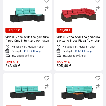
-
23,00 €
-
13,00 €
vidaXL Vrtna sedežna garnitura
vidaXL Vrtna sedežna garnitura
4 pcs Črna in turkizna poli ratan
z blazino 8 pcs Rjava Poly ratan
Na voljo v 5-7 delovnih dneh
Na voljo v 5-7 delovnih dneh
Prodajalec
Kotiček Udobja
Prodajalec
Kotiček Udobja
Brezplačna poštnina
Brezplačna poštnina
320
€
492
€
49
49
343,49 €
505,49 €