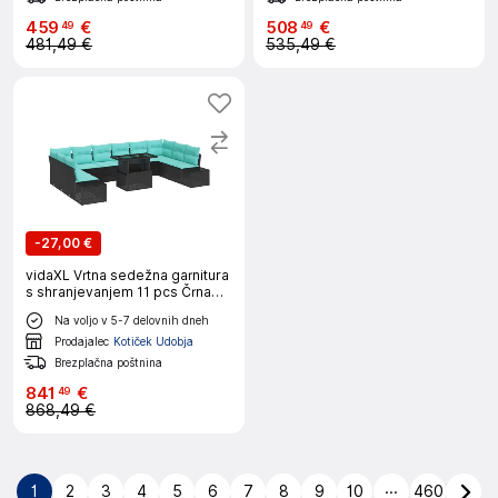
459
€
508
€
49
49
481,49 €
535,49 €
-
27,00 €
vidaXL Vrtna sedežna garnitura
s shranjevanjem 11 pcs Črna
Poly ratan
Na voljo v 5-7 delovnih dneh
Prodajalec
Kotiček Udobja
Brezplačna poštnina
841
€
49
868,49 €
...
1
2
3
4
5
6
7
8
9
10
460