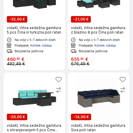
-
32,00 €
-
21,00 €
vidaXL Vrtna sedežna garnitura
vidaXL Vrtna sedežna garnitura
5 pcs Črna in turkizna poli ratan
z blazino 8 pcs Črna poli ratan
Na voljo v 5-7 delovnih dneh
Na voljo v 5-7 delovnih dneh
Prodajalec
Kotiček Udobja
Prodajalec
Kotiček Udobja
Brezplačna poštnina
Brezplačna poštnina
460
€
655
€
49
49
492,49 €
676,49 €
-
20,00 €
-
14,00 €
vidaXL Vrtna sedežna garnitura
vidaXL Vrtna sedežna garnitura
s shranjevanjem 5 pcs Črna
Siva poli ratan