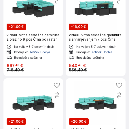
-
21,00 €
-
16,00 €
vidaXL Vrtna sedežna garnitura
vidaXL Vrtna sedežna garnitura
z blazino 9 pcs Črna poli ratan
s shranjevanjem 7 pcs Črna
Poly ratan
Na voljo v 5-7 delovnih dneh
Na voljo v 5-7 delovnih dneh
Prodajalec
Kotiček Udobja
Prodajalec
Kotiček Udobja
Brezplačna poštnina
Brezplačna poštnina
697
€
540
€
49
49
718,49 €
556,49 €
-
21,00 €
-
20,00 €