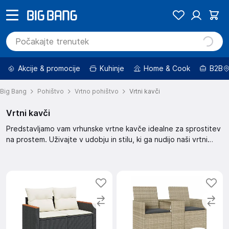
Akcije & promocije
Kuhinje
Home & Cook
B2B
Big Bang
Pohištvo
Vrtno pohištvo
Vrtni kavči
Vrtni kavči
Predstavljamo vam vrhunske vrtne kavče idealne za sprostitev
na prostem. Uživajte v udobju in stilu, ki ga nudijo naši vrtni
kavči. Izberite popoln kavč za vaš vrt in ustvarite oazo miru. Z
našimi kavči bo vaš vrt postal prostor za druženje in uživanje.