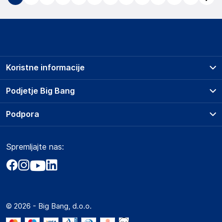
Koristne informacije
Prodajna mesta
Podjetje Big Bang
Splošni pogoji
O podjetju
Podpora
Storitve
Kontakti
Dostava, vnos in odvoz
Pogosta vprašanja
Družbena odgovornost
Načini plačila
Spremljajte nas:
Marketplace
Obvestila za javnost
Nakup na obroke
Kako oddati naročilo?
Akt o digitalnih storitvah
Zavarovanje izdelkov
Vračila in reklamacije
Prodaja podjetjem
Politika zasebnosti
Big Partner - distribucija
Spletni piškotki
© 2026 - Big Bang, d.o.o.
Marketplace za partnerje
Novosti