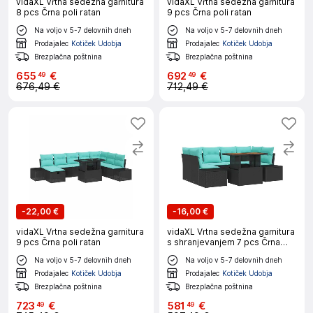
vidaXL Vrtna sedežna garnitura
vidaXL Vrtna sedežna garnitura
8 pcs Črna poli ratan
9 pcs Črna poli ratan
Na voljo v 5-7 delovnih dneh
Na voljo v 5-7 delovnih dneh
Prodajalec
Kotiček Udobja
Prodajalec
Kotiček Udobja
Brezplačna poštnina
Brezplačna poštnina
655
€
692
€
49
49
676,49 €
712,49 €
-
22,00 €
-
16,00 €
vidaXL Vrtna sedežna garnitura
vidaXL Vrtna sedežna garnitura
9 pcs Črna poli ratan
s shranjevanjem 7 pcs Črna
Poly ratan
Na voljo v 5-7 delovnih dneh
Na voljo v 5-7 delovnih dneh
Prodajalec
Kotiček Udobja
Prodajalec
Kotiček Udobja
Brezplačna poštnina
Brezplačna poštnina
723
€
581
€
49
49