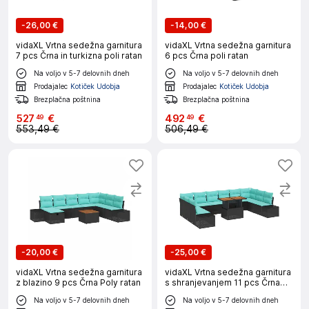
-
26,00 €
-
14,00 €
vidaXL Vrtna sedežna garnitura
vidaXL Vrtna sedežna garnitura
7 pcs Črna in turkizna poli ratan
6 pcs Črna poli ratan
Na voljo v 5-7 delovnih dneh
Na voljo v 5-7 delovnih dneh
Prodajalec
Kotiček Udobja
Prodajalec
Kotiček Udobja
Brezplačna poštnina
Brezplačna poštnina
527
€
492
€
49
49
553,49 €
506,49 €
-
20,00 €
-
25,00 €
vidaXL Vrtna sedežna garnitura
vidaXL Vrtna sedežna garnitura
z blazino 9 pcs Črna Poly ratan
s shranjevanjem 11 pcs Črna
Poly ratan
Na voljo v 5-7 delovnih dneh
Na voljo v 5-7 delovnih dneh