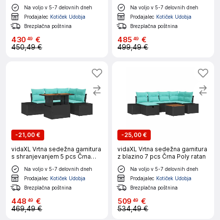
Poly ratan
Na voljo v 5-7 delovnih dneh
Na voljo v 5-7 delovnih dneh
Prodajalec
Kotiček Udobja
Prodajalec
Kotiček Udobja
Brezplačna poštnina
Brezplačna poštnina
430
€
485
€
49
49
450,49 €
499,49 €
-
21,00 €
-
25,00 €
vidaXL Vrtna sedežna garnitura
vidaXL Vrtna sedežna garnitura
s shranjevanjem 5 pcs Črna
z blazino 7 pcs Črna Poly ratan
Poli ratan
Na voljo v 5-7 delovnih dneh
Na voljo v 5-7 delovnih dneh
Prodajalec
Kotiček Udobja
Prodajalec
Kotiček Udobja
Brezplačna poštnina
Brezplačna poštnina
448
€
509
€
49
49
469,49 €
534,49 €