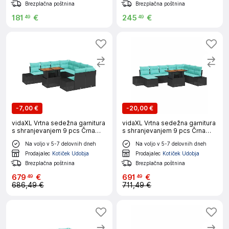
Brezplačna poštnina
Brezplačna poštnina
181
€
245
€
49
49
-
7,00 €
-
20,00 €
vidaXL Vrtna sedežna garnitura
vidaXL Vrtna sedežna garnitura
s shranjevanjem 9 pcs Črna
s shranjevanjem 9 pcs Črna
Poly ratan
Poly ratan
Na voljo v 5-7 delovnih dneh
Na voljo v 5-7 delovnih dneh
Prodajalec
Kotiček Udobja
Prodajalec
Kotiček Udobja
Brezplačna poštnina
Brezplačna poštnina
679
€
691
€
49
49
686,49 €
711,49 €