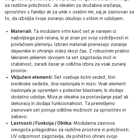
za različne priložnosti. Je idealen za družabna srečanja,
sprostitev s familijo ali za umik v osebni mir, saj je zasnovan za
to, da izboljša tvoje zunanjo izkušnjo s stilom in udobjem.
Materiali:
Ta modularni vrtni kavč set je narejen iz
najboljšega poli ratana, ki je znan po svoji vzdržljivosti in
privlačnem pletenju. Izbrani materiali prenesejo zunanje
dejavnike in ohranijo videz skozi čas. Z robustnim prašno
lakiranim jeklenim okvirjem ta set zagotavlja moč in
stabilnost, zaradi česar je odlična izbira za vsak zunanji
prostor.
Vključeni elementi:
Set vsebuje kotni sedež, štiri
sredinske sedeže, dva naslonjala in mizo. Vsak element
naslonjala je opremljen s poliester blazinami, ki dodajo
dodatno udobje. Miza je idealna za postavljanje pijač ali
dekoracij in dodaja funkcionalnost. Ta premišljeno
zasnovani set ponuja odlične možnosti za sprostitev in
zabavo.
Lastnosti / Funkcija / Oblika:
Modularna zasnova
omogoča prilagoditev za različne prostore in priložnosti.
UV odpornost zagotavlja, da pohištvo ohrani svojo