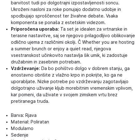
barvitost tudi po dolgotrajni izpostavljenosti soncu.
Ukroženi nasloni za roke ponujajo dodatno udobje in
spodbujajo sproščenost ter živahne debate. Vsaka
komponenta se ponaša z estetskim videzom.
Priporočena uporaba:
Ta set je idealen za vrtnarske in
terasne nastavitve, saj se njegovo prilagodljivo oblikovanje
odlično ujema z različnimi okolji. Č Whether you are hosting
a summer brunch or enjoy a quiet read, njegova
vsestranskost učinkovito nastavlja šik umik, ki zadostuje
družabnim in zasebnim potrebam.
Vzdrževanje:
Da bo pohištvo dolgo v dobrem stanju, ga
enostavno obrišite z vlažno krpo in pokrijte, ko ga ne
uporabljate. Nizke potrebe po vzdrževanju zagotavljajo
dolgotrajno uživanje kljub morebitnim vremenskim vplivom,
kar pomeni, da uživate v svojem zimskem vrtu brez
pretiranega truda.
Barva: Rjava
Material: Poliratan
Modularno
Sedenje