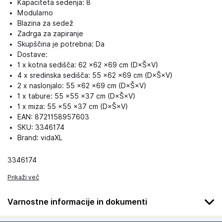
Kapaciteta sedenja: 8
Modularno
Blazina za sedež
Zadrga za zapiranje
Skupščina je potrebna: Da
Dostave:
1 x kotna sedišča: 62 ×62 ×69 cm (D×Š×V)
4 x sredinska sedišča: 55 ×62 ×69 cm (D×Š×V)
2 x naslonjalo: 55 ×62 ×69 cm (D×Š×V)
1 x tabure: 55 ×55 ×37 cm (D×Š×V)
1 x miza: 55 ×55 ×37 cm (D×Š×V)
EAN: 8721158957603
SKU: 3346174
Brand: vidaXL
3346174
Prikaži več
Varnostne informacije in dokumenti
Podatki o proizvajalcu