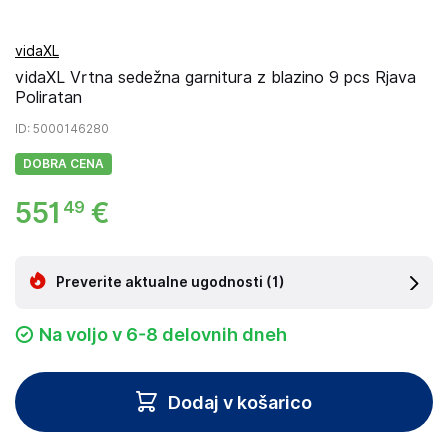
vidaXL
vidaXL Vrtna sedežna garnitura z blazino 9 pcs Rjava
Poliratan
ID
: 5000146280
DOBRA CENA
551
€
49
Preverite aktualne ugodnosti
(1)
Na voljo v 6-8 delovnih dneh
Dodaj v košarico