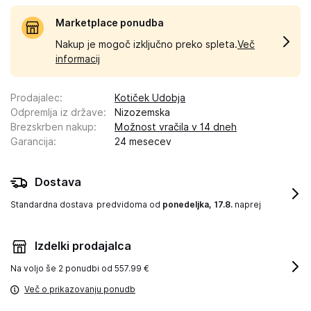
Marketplace ponudba
Nakup je mogoč izključno preko spleta.
Več
informacij
Prodajalec
:
Kotiček Udobja
Odpremlja iz države
:
Nizozemska
Brezskrben nakup
:
Možnost vračila v 14 dneh
Garancija
:
24 mesecev
Dostava
Standardna dostava
predvidoma od
ponedeljka, 17.8.
naprej
Izdelki prodajalca
Na voljo še
2 ponudbi od 557.99 €
Več o prikazovanju ponudb