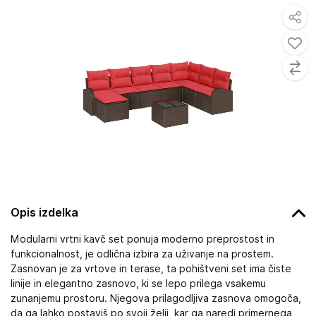
Opis izdelka
Modularni vrtni kavč set ponuja moderno preprostost in
funkcionalnost, je odlična izbira za uživanje na prostem.
Zasnovan je za vrtove in terase, ta pohištveni set ima čiste
linije in elegantno zasnovo, ki se lepo prilega vsakemu
zunanjemu prostoru. Njegova prilagodljiva zasnova omogoča,
da ga lahko postaviš po svoji želji, kar ga naredi primernega