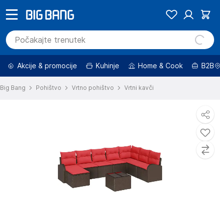
Akcije & promocije
Kuhinje
Home & Cook
B2B
Big Bang
Pohištvo
Vrtno pohištvo
Vrtni kavči