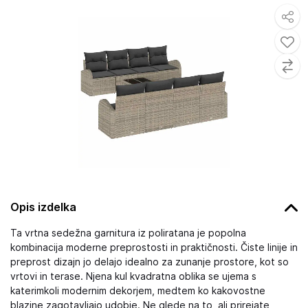
Opis izdelka
Ta vrtna sedežna garnitura iz poliratana je popolna
kombinacija moderne preprostosti in praktičnosti. Čiste linije in
preprost dizajn jo delajo idealno za zunanje prostore, kot so
vrtovi in terase. Njena kul kvadratna oblika se ujema s
katerimkoli modernim dekorjem, medtem ko kakovostne
blazine zagotavljajo udobje. Ne glede na to, ali prirejate