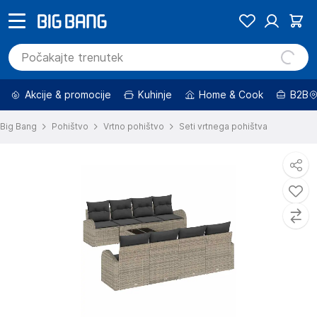
Akcije & promocije
Kuhinje
Home & Cook
B2B
Big Bang
Pohištvo
Vrtno pohištvo
Seti vrtnega pohištva