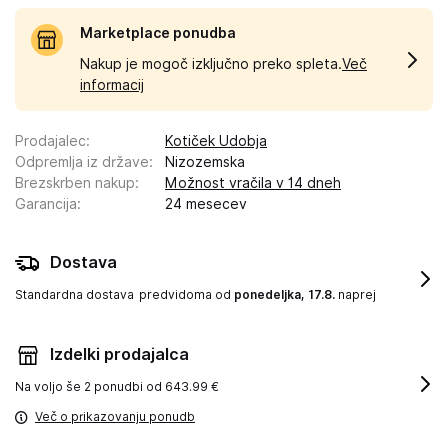
Marketplace ponudba
Nakup je mogoč izključno preko spleta.
Več
informacij
Prodajalec
:
Kotiček Udobja
Odpremlja iz države
:
Nizozemska
Brezskrben nakup
:
Možnost vračila v 14 dneh
Garancija
:
24 mesecev
Dostava
Standardna dostava
predvidoma od
ponedeljka, 17.8.
naprej
Izdelki prodajalca
Na voljo še
2 ponudbi od 643.99 €
Več o prikazovanju ponudb