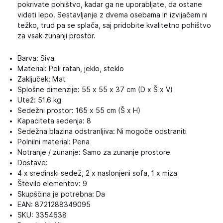
pokrivate pohištvo, kadar ga ne uporabljate, da ostane
videti lepo. Sestavljanje z dvema osebama in izvijačem ni
težko, trud pa se splača, saj pridobite kvalitetno pohištvo
za vsak zunanji prostor.
Barva: Siva
Material: Poli ratan, jeklo, steklo
Zaključek: Mat
Splošne dimenzije: 55 x 55 x 37 cm (D x Š x V)
Utež: 51.6 kg
Sedežni prostor: 165 x 55 cm (Š x H)
Kapaciteta sedenja: 8
Sedežna blazina odstranljiva: Ni mogoče odstraniti
Polnilni material: Pena
Notranje / zunanje: Samo za zunanje prostore
Dostave:
4 x sredinski sedež, 2 x naslonjeni sofa, 1 x miza
Število elementov: 9
Skupščina je potrebna: Da
EAN: 8721288349095
SKU: 3354638