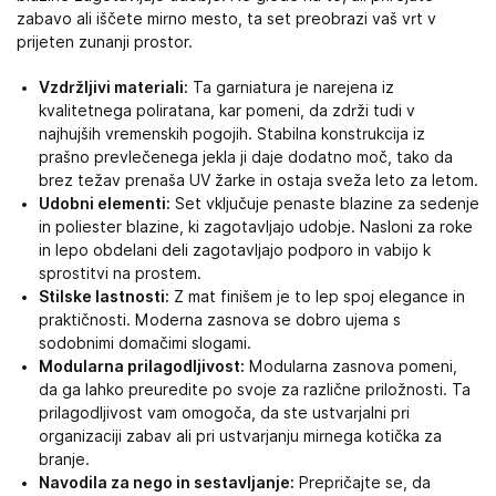
zabavo ali iščete mirno mesto, ta set preobrazi vaš vrt v
prijeten zunanji prostor.
Vzdržljivi materiali:
Ta garniatura je narejena iz
kvalitetnega poliratana, kar pomeni, da zdrži tudi v
najhujših vremenskih pogojih. Stabilna konstrukcija iz
prašno prevlečenega jekla ji daje dodatno moč, tako da
brez težav prenaša UV žarke in ostaja sveža leto za letom.
Udobni elementi:
Set vključuje penaste blazine za sedenje
in poliester blazine, ki zagotavljajo udobje. Nasloni za roke
in lepo obdelani deli zagotavljajo podporo in vabijo k
sprostitvi na prostem.
Stilske lastnosti:
Z mat finišem je to lep spoj elegance in
praktičnosti. Moderna zasnova se dobro ujema s
sodobnimi domačimi slogami.
Modularna prilagodljivost:
Modularna zasnova pomeni,
da ga lahko preuredite po svoje za različne priložnosti. Ta
prilagodljivost vam omogoča, da ste ustvarjalni pri
organizaciji zabav ali pri ustvarjanju mirnega kotička za
branje.
Navodila za nego in sestavljanje:
Prepričajte se, da