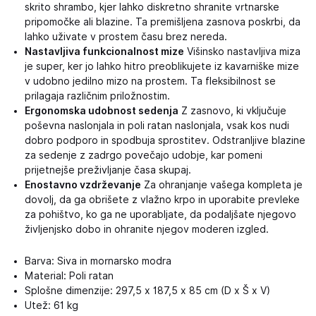
skrito shrambo, kjer lahko diskretno shranite vrtnarske
pripomočke ali blazine. Ta premišljena zasnova poskrbi, da
lahko uživate v prostem času brez nereda.
Nastavljiva funkcionalnost mize
Višinsko nastavljiva miza
je super, ker jo lahko hitro preoblikujete iz kavarniške mize
v udobno jedilno mizo na prostem. Ta fleksibilnost se
prilagaja različnim priložnostim.
Ergonomska udobnost sedenja
Z zasnovo, ki vključuje
poševna naslonjala in poli ratan naslonjala, vsak kos nudi
dobro podporo in spodbuja sprostitev. Odstranljive blazine
za sedenje z zadrgo povečajo udobje, kar pomeni
prijetnejše preživljanje časa skupaj.
Enostavno vzdrževanje
Za ohranjanje vašega kompleta je
dovolj, da ga obrišete z vlažno krpo in uporabite prevleke
za pohištvo, ko ga ne uporabljate, da podaljšate njegovo
življenjsko dobo in ohranite njegov moderen izgled.
Barva: Siva in mornarsko modra
Material: Poli ratan
Splošne dimenzije: 297,5 x 187,5 x 85 cm (D x Š x V)
Utež: 61 kg