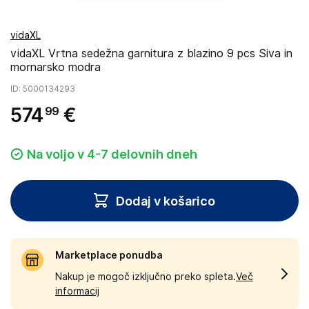
vidaXL
vidaXL Vrtna sedežna garnitura z blazino 9 pcs Siva in
mornarsko modra
ID
: 5000134293
574
€
99
Na voljo v 4-7 delovnih dneh
Dodaj v košarico
Marketplace ponudba
Nakup je mogoč izključno preko spleta.
Več
informacij