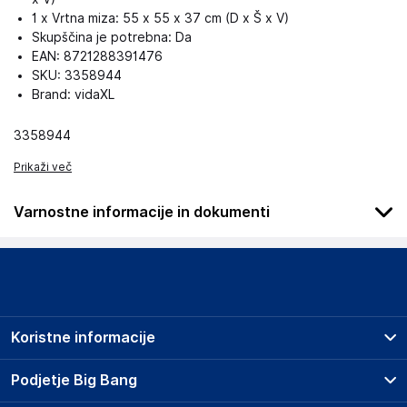
1 x Vrtna miza: 55 x 55 x 37 cm (D x Š x V)
Skupščina je potrebna: Da
EAN: 8721288391476
SKU: 3358944
Brand: vidaXL
3358944
Prikaži več
Varnostne informacije in dokumenti
Podatki o proizvajalcu
Podatki o proizvajalcu vključujejo informacije (naziv, naslov,
državo in elektronski naslov) povezane s proizvajalcem
izdelka.
Koristne informacije
vidaXL
Mary Kingsleystraat 1, 5928 SK Venlo
Prodajna mesta
Podjetje Big Bang
The Netherlands
Splošni pogoji