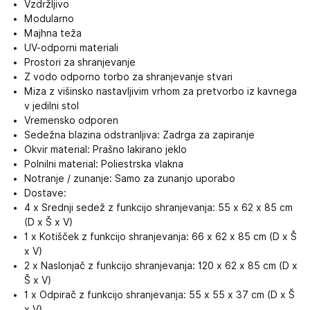
Vzdržljivo
Modularno
Majhna teža
UV-odporni materiali
Prostori za shranjevanje
Z vodo odporno torbo za shranjevanje stvari
Miza z višinsko nastavljivim vrhom za pretvorbo iz kavnega
v jedilni stol
Vremensko odporen
Sedežna blazina odstranljiva: Zadrga za zapiranje
Okvir material: Prašno lakirano jeklo
Polnilni material: Poliestrska vlakna
Notranje / zunanje: Samo za zunanjo uporabo
Dostave:
4 x Srednji sedež z funkcijo shranjevanja: 55 x 62 x 85 cm
(D x Š x V)
1 x Kotišček z funkcijo shranjevanja: 66 x 62 x 85 cm (D x Š
x V)
2 x Naslonjač z funkcijo shranjevanja: 120 x 62 x 85 cm (D x
Š x V)
1 x Odpirač z funkcijo shranjevanja: 55 x 55 x 37 cm (D x Š
x V)