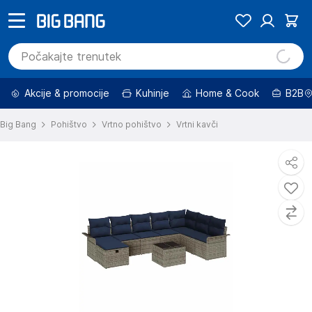
Akcije & promocije
Kuhinje
Home & Cook
B2B
Big Bang
Pohištvo
Vrtno pohištvo
Vrtni kavči