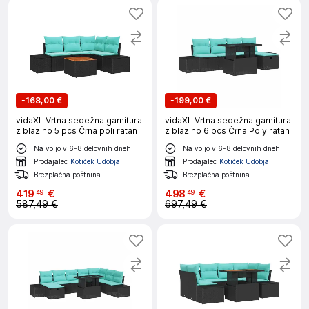
-
168,00 €
-
199,00 €
vidaXL Vrtna sedežna garnitura
vidaXL Vrtna sedežna garnitura
z blazino 5 pcs Črna poli ratan
z blazino 6 pcs Črna Poly ratan
Na voljo v 6-8 delovnih dneh
Na voljo v 6-8 delovnih dneh
Prodajalec
Kotiček Udobja
Prodajalec
Kotiček Udobja
Brezplačna poštnina
Brezplačna poštnina
419
€
498
€
49
49
587,49 €
697,49 €