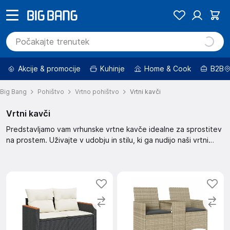
Akcije & promocije
Kuhinje
Home & Cook
B2B
Big Bang
Pohištvo
Vrtno pohištvo
Vrtni kavči
Vrtni kavči
Predstavljamo vam vrhunske vrtne kavče idealne za sprostitev
na prostem. Uživajte v udobju in stilu, ki ga nudijo naši vrtni
kavči. Izberite popoln kavč za vaš vrt in ustvarite oazo miru. Z
našimi kavči bo vaš vrt postal prostor za druženje in uživanje.