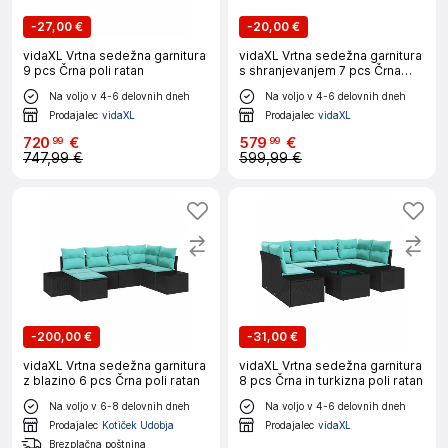
-
27,00 €
-
20,00 €
vidaXL Vrtna sedežna garnitura
vidaXL Vrtna sedežna garnitura
9 pcs Črna poli ratan
s shranjevanjem 7 pcs Črna
Poly ratan
Na voljo v 4-6 delovnih dneh
Na voljo v 4-6 delovnih dneh
Prodajalec
vidaXL
Prodajalec
vidaXL
720
€
579
€
99
99
747,99 €
599,99 €
-
200,00 €
-
31,00 €
vidaXL Vrtna sedežna garnitura
vidaXL Vrtna sedežna garnitura
z blazino 6 pcs Črna poli ratan
8 pcs Črna in turkizna poli ratan
Na voljo v 6-8 delovnih dneh
Na voljo v 4-6 delovnih dneh
Prodajalec
Kotiček Udobja
Prodajalec
vidaXL
Brezplačna poštnina