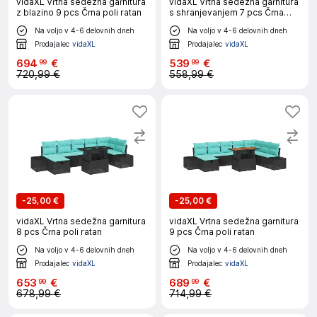
vidaXL Vrtna sedežna garnitura
vidaXL Vrtna sedežna garnitura
z blazino 9 pcs Črna poli ratan
s shranjevanjem 7 pcs Črna
Poly ratan
Na voljo v 4-6 delovnih dneh
Na voljo v 4-6 delovnih dneh
Prodajalec
vidaXL
Prodajalec
vidaXL
694
€
539
€
99
99
720,99 €
558,99 €
-
25,00 €
-
25,00 €
vidaXL Vrtna sedežna garnitura
vidaXL Vrtna sedežna garnitura
8 pcs Črna poli ratan
9 pcs Črna poli ratan
Na voljo v 4-6 delovnih dneh
Na voljo v 4-6 delovnih dneh
Prodajalec
vidaXL
Prodajalec
vidaXL
653
€
689
€
99
99
678,99 €
714,99 €