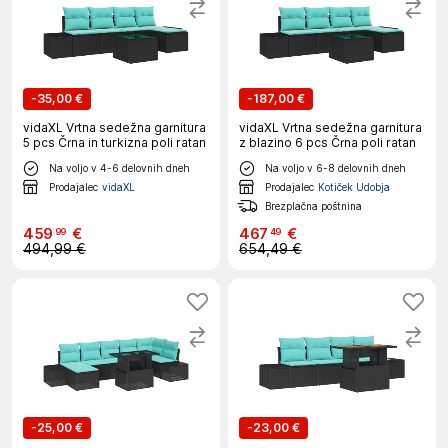
-
35,00 €
-
187,00 €
vidaXL Vrtna sedežna garnitura
vidaXL Vrtna sedežna garnitura
5 pcs Črna in turkizna poli ratan
z blazino 6 pcs Črna poli ratan
Na voljo v 4-6 delovnih dneh
Na voljo v 6-8 delovnih dneh
Prodajalec
vidaXL
Prodajalec
Kotiček Udobja
Brezplačna poštnina
459
€
467
€
99
49
494,99 €
654,49 €
-
25,00 €
-
23,00 €