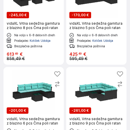
-
245,00 €
-
170,00 €
vidaXL Vrtna sedežna garnitura
vidaXL Vrtna sedežna garnitura
z blazino 8 pcs Črna poli ratan
z blazino 5 pcs Črna poli ratan
Na voljo v 6-8 delovnih dneh
Na voljo v 6-8 delovnih dneh
Prodajalec
Kotiček Udobja
Prodajalec
Kotiček Udobja
Brezplačna poštnina
Brezplačna poštnina
613
€
425
€
49
49
858,49 €
595,49 €
-
201,00 €
-
261,00 €
vidaXL Vrtna sedežna garnitura
vidaXL Vrtna sedežna garnitura
z blazino 6 pcs Črna poli ratan
z blazino 9 pcs Črna poli ratan