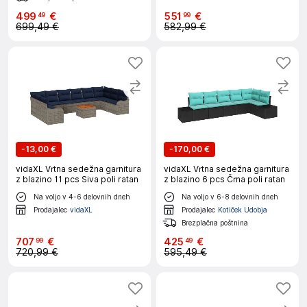
499
€
551
€
49
99
699,49 €
582,99 €
-
13,00 €
-
170,00 €
vidaXL Vrtna sedežna garnitura
vidaXL Vrtna sedežna garnitura
z blazino 11 pcs Siva poli ratan
z blazino 6 pcs Črna poli ratan
Na voljo v 4-6 delovnih dneh
Na voljo v 6-8 delovnih dneh
Prodajalec
vidaXL
Prodajalec
Kotiček Udobja
Brezplačna poštnina
707
€
425
€
99
49
720,99 €
595,49 €