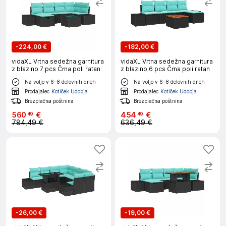
-
224,00 €
-
182,00 €
vidaXL Vrtna sedežna garnitura
vidaXL Vrtna sedežna garnitura
z blazino 7 pcs Črna poli ratan
z blazino 6 pcs Črna poli ratan
Na voljo v 6-8 delovnih dneh
Na voljo v 6-8 delovnih dneh
Prodajalec
Kotiček Udobja
Prodajalec
Kotiček Udobja
Brezplačna poštnina
Brezplačna poštnina
560
€
454
€
49
49
784,49 €
636,49 €
-
26,00 €
-
19,00 €