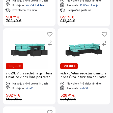
Na voljo v 6-8 delovnih dneh
Na voljo v 6-8 delovnih dneh
Prodajalec
Kotiček Udobja
Prodajalec
Kotiček Udobja
Brezplačna poštnina
Brezplačna poštnina
501
€
651
€
49
49
702,49 €
912,49 €
-
33,00 €
-
29,00 €
vidaXL Vrtna sedežna garnitura
vidaXL Vrtna sedežna garnitura
z blazino 7 pcs Črna poli ratan
7 pcs Črna in turkizna poli ratan
Na voljo v 4-6 delovnih dneh
Na voljo v 4-6 delovnih dneh
Prodajalec
vidaXL
Prodajalec
vidaXL
562
€
526
€
99
99
595,99 €
555,99 €