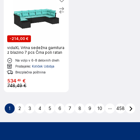
-
214,00 €
vidaXL Vrtna sedežna garnitura
z blazino 7 pcs Črna poli ratan
Na voljo v 6-8 delovnih dneh
Prodajalec
Kotiček Udobja
Brezplačna poštnina
534
€
49
748,49 €
...
1
2
3
4
5
6
7
8
9
10
458