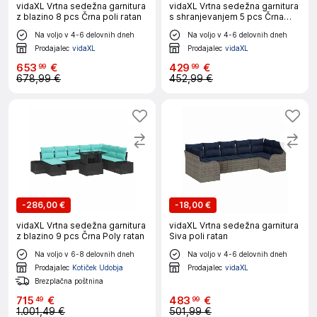
vidaXL Vrtna sedežna garnitura
vidaXL Vrtna sedežna garnitura
z blazino 8 pcs Črna poli ratan
s shranjevanjem 5 pcs Črna
Poly ratan
Na voljo v 4-6 delovnih dneh
Na voljo v 4-6 delovnih dneh
Prodajalec
vidaXL
Prodajalec
vidaXL
653
€
429
€
99
99
678,99 €
452,99 €
-
286,00 €
-
18,00 €
vidaXL Vrtna sedežna garnitura
vidaXL Vrtna sedežna garnitura
z blazino 9 pcs Črna Poly ratan
Siva poli ratan
Na voljo v 6-8 delovnih dneh
Na voljo v 4-6 delovnih dneh
Prodajalec
Kotiček Udobja
Prodajalec
vidaXL
Brezplačna poštnina
715
€
483
€
49
99
1.001,49 €
501,99 €