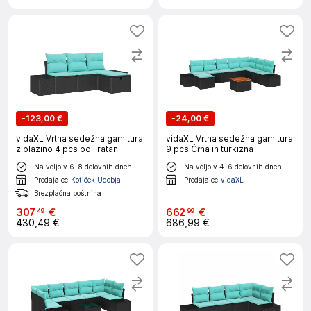
-
123,00 €
-
24,00 €
vidaXL Vrtna sedežna garnitura
vidaXL Vrtna sedežna garnitura
z blazino 4 pcs poli ratan
9 pcs Črna in turkizna
Na voljo v 6-8 delovnih dneh
Na voljo v 4-6 delovnih dneh
Prodajalec
Kotiček Udobja
Prodajalec
vidaXL
Brezplačna poštnina
307
€
662
€
49
99
430,49 €
686,99 €