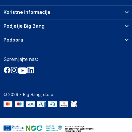
Koristne informacije
Prodajna mesta
Podjetje Big Bang
Splošni pogoji
O podjetju
Podpora
Storitve
Kontakti
Dostava, vnos in odvoz
Pogosta vprašanja
Družbena odgovornost
Načini plačila
Spremljajte nas:
Marketplace
Obvestila za javnost
Nakup na obroke
Kako oddati naročilo?
Akt o digitalnih storitvah
Zavarovanje izdelkov
Vračila in reklamacije
Prodaja podjetjem
Politika zasebnosti
Big Partner - distribucija
Spletni piškotki
© 2026 - Big Bang, d.o.o.
Marketplace za partnerje
Novosti
Interna varna linija za prijavo kršitev po ZZPRI
Zaposlitev