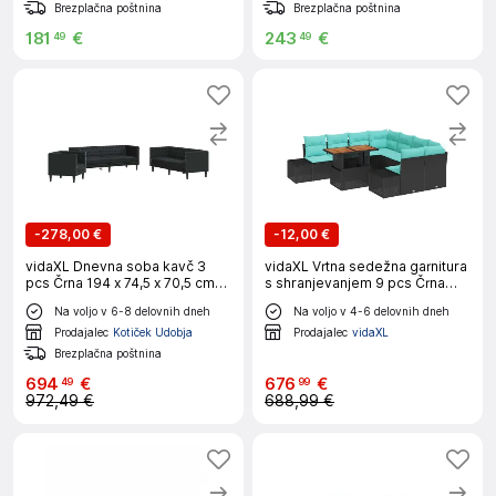
Brezplačna poštnina
Brezplačna poštnina
181
€
243
€
49
49
-
278,00 €
-
12,00 €
vidaXL Dnevna soba kavč 3
vidaXL Vrtna sedežna garnitura
pcs Črna 194 x 74,5 x 70,5 cm
s shranjevanjem 9 pcs Črna
Umjetno usnje
Poly ratan
Na voljo v 6-8 delovnih dneh
Na voljo v 4-6 delovnih dneh
Prodajalec
Kotiček Udobja
Prodajalec
vidaXL
Brezplačna poštnina
694
€
676
€
49
99
972,49 €
688,99 €