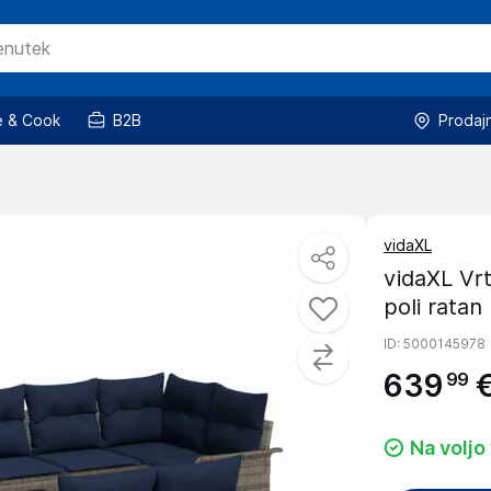
 & Cook
B2B
Prodaj
vidaXL
vidaXL Vrt
poli ratan
ID
: 5000145978
639
99
Na voljo