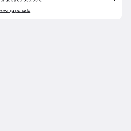
ponudba od 639.99 €
azovanju ponudb