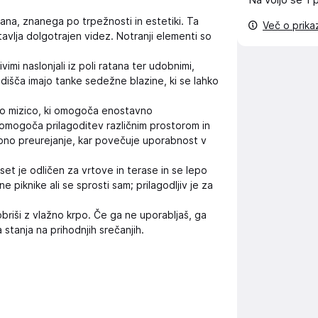
Na voljo še
1 
ana, znanega po trpežnosti in estetiki. Ta
Več o prik
avlja dolgotrajen videz. Notranji elementi so
vimi naslonjali iz poli ratana ter udobnimi,
edišča imajo tanke sedežne blazine, ki se lahko
ivo mizico, ki omogoča enostavno
omogoča prilagoditev različnim prostorom in
no preurejanje, kar povečuje uporabnost v
set je odličen za vrtove in terase in se lepo
 piknike ali se sprosti sam; prilagodljiv je za
obriši z vlažno krpo. Če ga ne uporabljaš, ga
stanja na prihodnjih srečanjih.