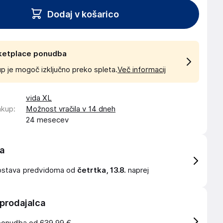
Dodaj v košarico
ketplace ponudba
p je mogoč izključno preko spleta.
Več informacij
vida XL
akup
:
Možnost vračila v 14 dneh
24 mesecev
a
ostava
predvidoma od
četrtka, 13.8.
naprej
 prodajalca