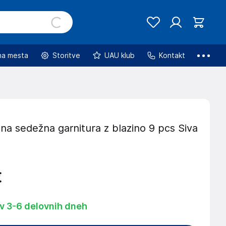
na mesta
Storitve
UAU klub
Kontakt
na sedežna garnitura z blazino 9 pcs Siva
€
 v 3-6 delovnih dneh