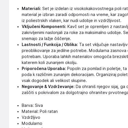
Materiali:
Set je izdelan iz visokokakovostnega poli rat
material je izbran zaradi odpornosti na vreme, kar zagot
iz poliestrskih vlaken, kar nudi udobje in vzdržljivost.
Vključeni Komponenti:
Kavč set je opremljen z nastavlji
zakrivljenimi naslonjali za roke za maksimalno udobje. S
snemajo za lažje čiščenje.
Lastnosti / Funkcija / Oblika:
Ta set vključuje nastavlj
preoblikovanje za jedilne potrebe. Modularna zasnova 
potrebam. Uporaba lahkih materialov omogoča brezskrb
katerem koli zunanjem okolju.
Priporočena Uporaba:
Popoln za pomlad in poletje, ta 
poda k različnim zunanjim dekoracijam. Organiziraj poletne
vsak dogodek ali velikost skupine.
Negovanje & Vzdrževanje:
Da ohraniš njegov sijaj, ga 
zaščiti s pokrivalom za dolgotrajno ohranitev prvotnega 
Barva: Siva
Material: Poli ratan
Vzdržljivo
Modularno