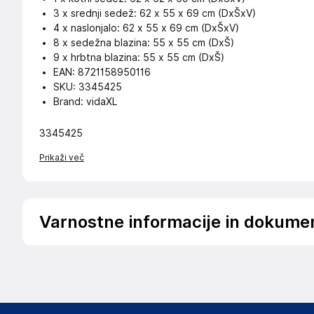
3 x srednji sedež: 62 x 55 x 69 cm (DxŠxV)
4 x naslonjalo: 62 x 55 x 69 cm (DxŠxV)
8 x sedežna blazina: 55 x 55 cm (DxŠ)
9 x hrbtna blazina: 55 x 55 cm (DxŠ)
EAN: 8721158950116
SKU: 3345425
Brand: vidaXL
3345425
Prikaži več
Varnostne informacije in dokume
Podatki o proizvajalcu
Podatki o proizvajalcu vključujejo informacije (naziv, nasl
proizvajalcem izdelka.