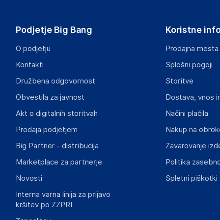
vidaXL
Mary Kingsleystraat 1, 5928 SK Venlo
The Netherlands
Podjetje Big Bang
Koristne inf
https://www.vidaxl.nl/
O podjetju
Prodajna mesta
Odgovorna oseba v EU
Kontakti
Splošni pogoji
Gospodarski subjekt s sedežem v EU, ki zagotavlja skladno
Družbena odgovornost
Storitve
vidaXL
Obvestila za javnost
Dostava, vnos i
Mary Kingsleystraat 1, 5928 SK Venlo
The Netherlands
Akt o digitalnih storitvah
Načini plačila
https://www.vidaxl.nl/
Prodaja podjetjem
Nakup na obrok
Big Partner - distribucija
Zavarovanje izd
Slike o varnosti izdelka
Slike o varnosti izdelka vsebujejo opozorila na embalaži izd
Marketplace za partnerje
Politika zasebno
informacije, povezane z določenim izdelkom.
Novosti
Spletni piškotki
Interna varna linija za prijavo
kršitev po ZZPRI