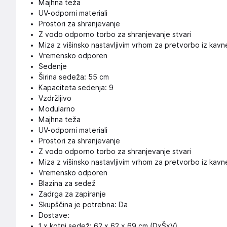
Majhna teža
UV-odporni materiali
Prostori za shranjevanje
Z vodo odporno torbo za shranjevanje stvari
Miza z višinsko nastavljivim vrhom za pretvorbo iz kavne
Vremensko odporen
Sedenje
Širina sedeža: 55 cm
Kapaciteta sedenja: 9
Vzdržljivo
Modularno
Majhna teža
UV-odporni materiali
Prostori za shranjevanje
Z vodo odporno torbo za shranjevanje stvari
Miza z višinsko nastavljivim vrhom za pretvorbo iz kavne
Vremensko odporen
Blazina za sedež
Zadrga za zapiranje
Skupščina je potrebna: Da
Dostave:
1 x kotni sedež: 62 x 62 x 69 cm (DxŠxV)