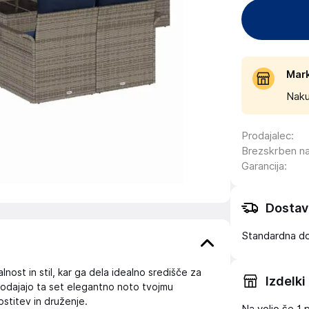
Mar
Naku
Prodajalec
:
Brezskrben n
Garancija
:
Dostav
Standardna d
ost in stil, kar ga dela idealno središče za
Izdelki
a dodajajo ta set elegantno noto tvojmu
stitev in druženje.