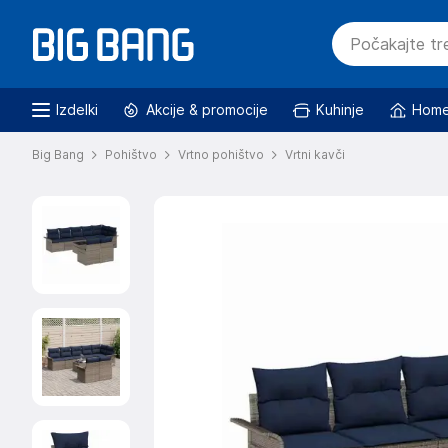
Izdelki
Akcije & promocije
Kuhinje
Home
Big Bang
Pohištvo
Vrtno pohištvo
Vrtni kavči