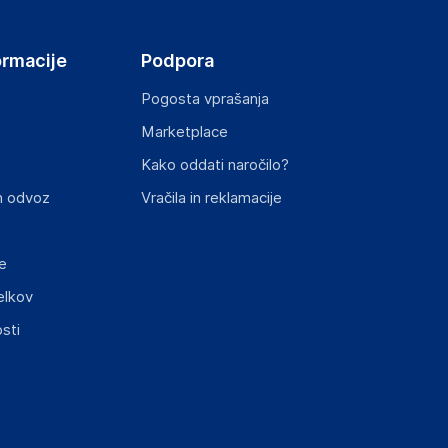
ormacije
Podpora
Pogosta vprašanja
Marketplace
st izdelka z zahtevanimi predpisi.
Kako oddati naročilo?
n odvoz
Vračila in reklamacije
e
elkov
elka in lahko vključujejo ključne varnostne
sti